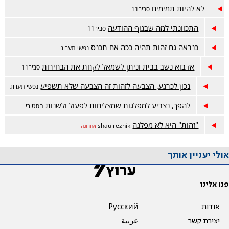
לא להיות תמימים
סביר11
התכוונתי למה שבגוף ההודעה
סביר11
כנראה גם זהות תהיה ככה אם תכנס
נפשי תערוג
אז בוא נשב בבית וניתן לשמאל לקחת את הבחירות
סביר11
נכון לכרגע, הצבעה לזהות זה הצבעה שלא תשפיע
נפשי תערוג
להפך, נצביע למפלגות שמצליחות לפעול ולשנות
הסטורי
"זהות" היא לא מפלגה
shaulreznik
אחרונה
אולי יעניין אותך
פנו אלינו
אודות
Pусский
יצירת קשר
عربية