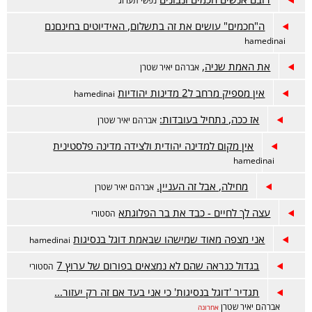
נפשי תערוג
ה"חכמים" עושים את זה בתשלום, האידיוטים בחינםנם
hamedinai
את האמת שניה,
אברהם יאיר שטרן
אין מספיק מרחב ל2 מדינות יהודיות
hamedinai
אז ככה, נתחיל בעובדות:
אברהם יאיר שטרן
אין מקום למדינה יהודית ולצידה מדינה פלסטינית
hamedinai
מחילה, אבל זה העניין.
אברהם יאיר שטרן
עצה לך לחיים - כבד את בר הפלוגתא
הסטורי
אני מצפה מאוד שמישהו שבאמת דוגל בנסיגות
hamedinai
בגדול כנראה שהם לא נמצאים בפורום של ערוץ 7
הסטורי
תגדיר 'דוגל בנסיגות' כי אני בעד אם זה רק יעזור...
אברהם יאיר שטרן
אחרונה