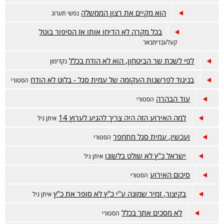
הוא מקיים את רצון הממשלה
נפשי תערוג
בכל מקרה לא הדיחו אותו אז הסיפור בוטל
קעלעברימבאר
לפי לשכת שר הביטחון, הוא לא הודח בכלל
נקדימון
בניגוד לפרשנות העקומה של עמית סגל - בלוט לא הודח
הסטורי
עוד הבהרה
הסטורי
למה האירוע הזה היה צריך להגיע לערוץ 14
איתן גיל
ועכשיו, עמית סגל מתחפר
הסטורי
ישראל כ"ץ לא שולט בלשונו
איתן גיל
סיכום האירוע
הסטורי
בקיצור, זמיר שמונה ע"י כ"ץ לא סופר את כ"ץ
איתן גיל
לא מסכים אתך בכלל
הסטורי