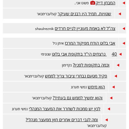
המבחן דייק
פשוט אני..
שטויות. תמיד היו רבנים שעיקר
קעלעברימבאר
צה"ל לא באמת מעוניין לגייס חרדים
shaulreznik
אבי בלוט הודח מפיקוד המרכז
איתן גיל
40 נרצחים הי"ד בתקופת אבי בלוט
שנונימי
וכמה בתקופות לפניו?
נקדימון
פקיד מטעם נבחרי ציבור צריך לממש
קעלעברימבאר
הוא מימש
נפשי תערוג
והוא ימשיך לממש גם בעתיד?
קעלעברימבאר
לכץ יש סמכות לשחרר את המעצר המנהלי
נפשי תערוג
ומה לגבי דברים אחרים חוץ ממעצר מנהלי?
קעלעברימבאר