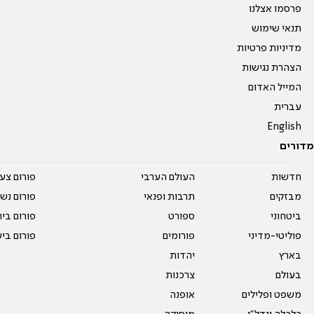
פרסמו אצלנו
תנאי שימוש
מדיניות פרטיות
הצהרת נגישות
המייל האדום
עברית
English
מדורים
חדשות
העולם הערבי
פורום צע
מבזקים
תרבות ופנאי
פורום נשו
ביטחוני
ספורט
פורום בי
פוליטי-מדיני
פורומים
פורום בי
בארץ
יהדות
בעולם
צרכנות
משפט ופלילים
אופנה