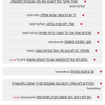
תמיד אלוף יכול לשנות את מה שהבטיח לממשלה,
קעלעברימבאר
לי יש הרגשה שהוא אחלה
נפשי תערוג
אולי. לא מבין בבלוט.
קעלעברימבאר
מדהים אותי איך כל תוצכי הדיפ סטייט
קעלעברימבאר
טוב, מסיבה פשוטה
shaulreznik
מחילה, זה לא נכון וזה עוול וכפיות טובה
הסטורי
בלוט לא יכול להתקוטט עם כל העולם ואשתו
איתן גיל
אחרונה
על ציונות וציניות
hamedinai
החרדים לא כאלה רעים כמו שמנסים לצייר אותם בתקשורת
hamedinai
הם לא רעים, הם פשוט חברה מהודנסת
shaulreznik
אחרונה