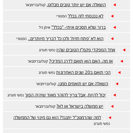
השאלה אם יש יותר טובים מבלוט.
קעלעברימבאר
לא נכנסתי לזה בכלל
הסטורי
ברור שלא תסכים איתי- "בכלל"
איתן גיל
הוא לא 'פתח חזית' ולכן כל דבריך מיותרים..
הסטורי
אחד המפקדי פקמ"ז הטובים שהיו
נפשי תערוג
אז מה. האם הוא תואם לדרג המדיני?
קעלעברימבאר
הכי תואם ב20 שנים האחרונות
נפשי תערוג
השאלה אם יש תואמים ממנו.
קעלעברימבאר
יכול להיות, אבל צריך להזהר מאוד שיהיה הפוך
נפשי תערוג
יש ממשלה בישראל או לא?
קעלעברימבאר
למה שהרמטכ"ל יתנגד? הוא גם מינוי של הממשלה
נפשי תערוג