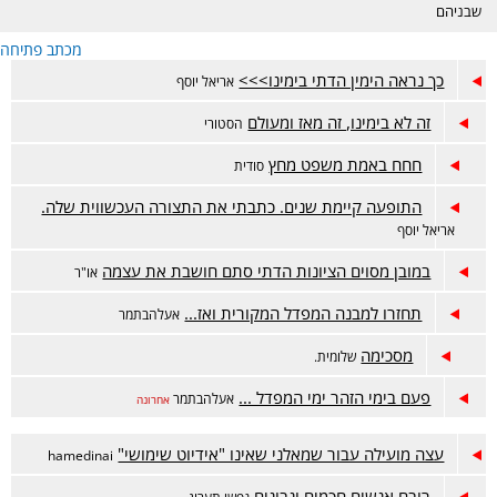
שבניהם
מכתב פתיחה
כך נראה הימין הדתי בימינו>>>
אריאל יוסף
זה לא בימינו, זה מאז ומעולם
הסטורי
חחח באמת משפט מחץ
סודית
התופעה קיימת שנים. כתבתי את התצורה העכשווית שלה.
אריאל יוסף
במובן מסוים הציונות הדתי סתם חושבת את עצמה
או"ר
תחזרו למבנה המפדל המקורית ואז...
אעלהבתמר
מסכימה
שלומית.
פעם בימי הזהר ימי המפדל ...
אעלהבתמר
אחרונה
עצה מועילה עבור שמאלני שאינו "אידיוט שימושי"
hamedinai
רובם אנשים חכמים ונבונים