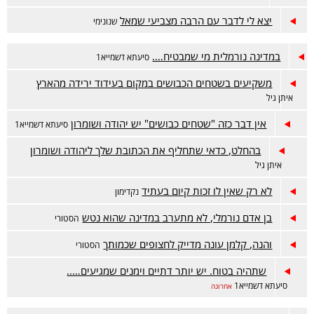
יצא לי לדבר עם הרבה מצביעי שמאל
שנונימי
במדינה נורמלית מי שמבטיח….
סיעתא דשמייא1
משקיעים בשטחים הכבושים במקום בעידוד ירידה מהארץ
איתן גיל
אין דבר כזה "שטחים כבושים" יש יהודה ושומרון
סיעתא דשמייא1
בהחלט, כדאי שתחליף את הכתובת שלך ליהודה ושומרון
איתן גיל
לא רק שאין לו זכות קיום בעתיד
נקדימון
בן אדם נורמלי, לא מתערב במדינה שהוא נטש
הסטורי
והנה, קלמן עונה מדייק לחצופים שכמותך
הסטורי
שתהיה בטוח. יש יותר דתיים וימנים שמגיעים…..
סיעתא דשמייא1
אחרונה