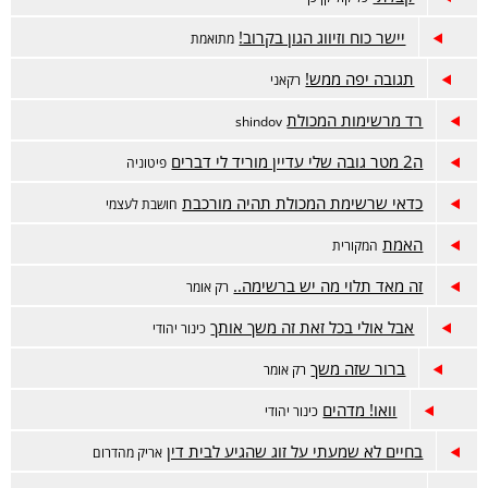
יישר כוח וזיווג הגון בקרוב!
מתואמת
תגובה יפה ממש!
רקאני
רד מרשימות המכולת
shindov
ה2 מטר גובה שלי עדיין מוריד לי דברים
פיטוניה
כדאי שרשימת המכולת תהיה מורכבת
חושבת לעצמי
האמת
המקורית
זה מאד תלוי מה יש ברשימה..
רק אומר
אבל אולי בכל זאת זה משך אותך
כינור יהודי
ברור שזה משך
רק אומר
וואו! מדהים
כינור יהודי
בחיים לא שמעתי על זוג שהגיע לבית דין
אריק מהדרום