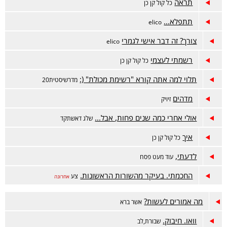
תראה
כל קול קן כן
תתפלא...
elico
צורך? זה דבר אישי לגמרי
elico
רשמתי לעצמי
כל קול קן כן
תלוי למה אתה קורא "רשימת מכולת" (:
מדרשיסטית20
מדהים
זיויק
אולי אחרי כמה שנים פחות, אבל...
שלג דאשתקד
איך
כל קול קן כן
לדעתי,
עוד מעט פסח
החכמתי. בעיקר מהשורות הראשונות.
צע
אחרונה
מה אמורים לעשות?
אשר ברא
וואו. חיבוק.
שבורת,לב