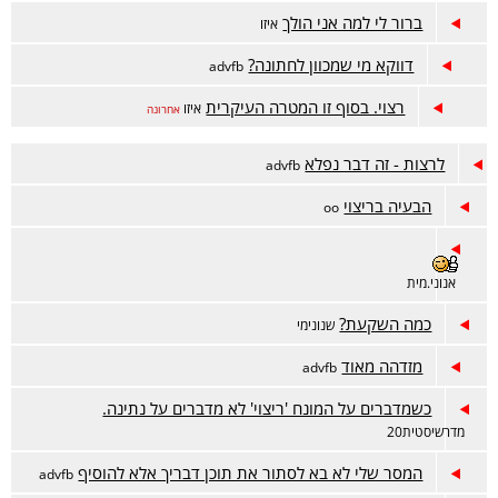
ברור לי למה אני הולך
איזו
דווקא מי שמכוון לחתונה?
advfb
רצוי. בסוף זו המטרה העיקרית
איזו
אחרונה
לרצות - זה דבר נפלא
advfb
הבעיה בריצוי
oo
אנוני.מית
כמה השקעת?
שנונימי
מזדהה מאוד
advfb
כשמדברים על המונח 'ריצוי' לא מדברים על נתינה.
מדרשיסטית20
המסר שלי לא בא לסתור את תוכן דבריך אלא להוסיף
advfb