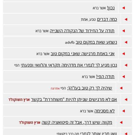
נכון!
אשר ברא
כמה דברים
טבע, אמת
תודה על החידוד של הנקודה השנייה
אשר ברא
נשמע שאת במקום טוב
advfb
אני באמת מרגישה שאני במקום טוב
אשר ברא
נכון מגיע לך לגמרי את מדהימה תקראי והלוואי ופגעתי
הפי
תודה הפי!
אשר ברא
שיהיה לך רק טוב בעז"ה(:
הפי
אחרונה
אם לא מרגישים שניתן להיות "משוחררת" בקשר
ארץ השוקולד
לא מסכימה
אשר ברא
מקווה שיש דרך, אבל זה סיטואציה קשה
ארץ השוקולד
וואו מבין אותך לגמרי
מה כבר ביקשתי