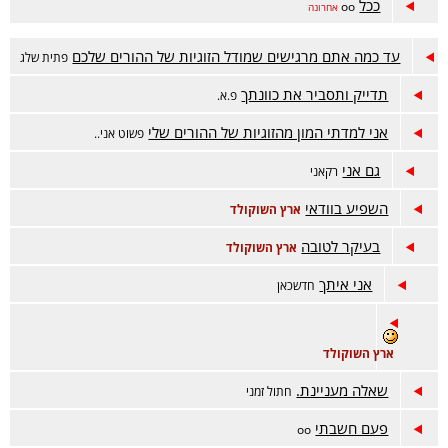
ככל
oo
אחרונה
עד כמה אתם מרגישים שמודל הזוגיות של ההורים שלכם
פתית שלג
תדייק ותסביר את כוונתך
פ.א.
אני למדתי המון מהזוגיות של ההורים שלי
פשוט אני..
גם אני
רקאני
השפיע בוודאי
ארץ השוקולד
בעיקר לטובה
ארץ השוקולד
אני איתך
חדשכאן
ארץ השוקולד
שאלה מעניינת.
חתול זמני
פעם חשבתי
oo