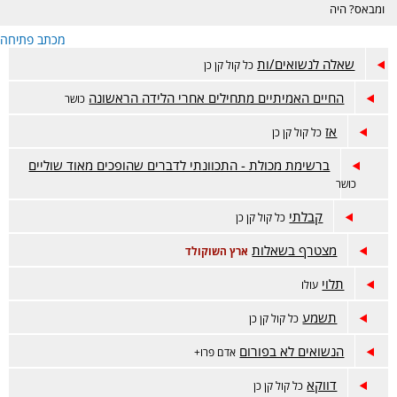
ומבאס? היה
דווקא מוצלח אבל
מכתב פתיחה
מתלבטים? מזל
טוב? זה המקום.
שאלה לנשואים/ות
כל קול קן כן
החיים האמיתיים מתחילים אחרי הלידה הראשונה
כושר
אז
כל קול קן כן
ברשימת מכולת - התכוונתי לדברים שהופכים מאוד שוליים
כושר
קבלתי
כל קול קן כן
מצטרף בשאלות
ארץ השוקולד
תלוי
עולו
תשמע
כל קול קן כן
הנשואים לא בפורום
אדם פרו+
דווקא
כל קול קן כן