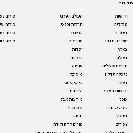
מדורים
חדשות
העולם הערבי
פורום צע
מבזקים
תרבות ופנאי
פורום נשו
ביטחוני
ספורט
פורום בי
פוליטי-מדיני
פורומים
פורום בי
בארץ
יהדות
בעולם
צרכנות
משפט ופלילים
אופנה
כלכלה ונדל"ן
מוסיקה
דעות
פיוטקאסט
חדשות המגזר
ילדודס
אוכל
מודעות אבל
כיפה שחורה
מזג אוויר
דיגיטל
תגיות
צעירים
פורום הריון ולידה
רפואה שלמה
פורום לקראת נישואין וזוגיות