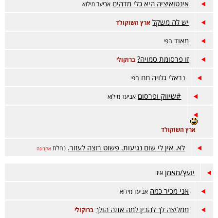
אינטואיציה היא כלי מדהים
אביעד מילוא
יש לה משקל
ארץ השוקולד
מאוד
הפי
זו פרסומת סמויה?
ברוקולי
נראלי גלויה חח
הפי
#שיווק ופרסום
אביעד מילוא
ארץ השוקולד
לא. אין לי שום נגיעות. פשוט רוצה לעזור.
נחלת
אחרונה
יועץ/מאמן
איזו
אני מכיר כמה
אביעד מילוא
ממליצה לך להבין למה אתה הולך
ברוקולי