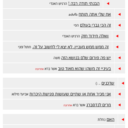
הבנתי תודה רבה !
הרגיש האגדי
אח שלי אתה תותח
advfb
זה הכי גברי בעולם
הפי
וואלה חידוד חזק
הרגיש האגדי
זה ממש ממש מעניין. לא יצא לי לחשוב על זה.
חתול זמני
יש פה פורום שלם בנושא הזה
משה
בעיניי זה משהו שהוא מאוד טוב
אשר ברא
אחרונה
שדכנים
.. :)
אני מכיר אחת או שתיים שעושות פגישת היכרות
אביעד מילוא
מרים לנדסברג
אשר ברא
אחרונה
האם
נחלת