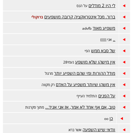
לי היו 2 מודלים
על הנס
ברור. מכל אינטראקציה קרובה מושפעים
ברוקולי
משפיע מאוד
advfb
..
אני:)))))
של סבא ממש
הפי
אין מישהו שלא מושפע
נעמי28
מודל ההורות ומי שהם השפיע יותר
מרגול
אין משהו שיותר משפיע על האדם
רק מקווה
על הפנים
התלמיד העייף
טוב, אם אף אחד לא אמר, אז אני אגיד...
מתוך סקרנות
כן
oo
וודאי שיש השפעה
אשר ברא