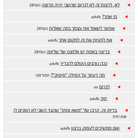
לא, לרצות זה לא לגרום שהשני יהיה מרוצה
נעמי28
מי אמר?
advfb
אפשר לשאול את עצמך כמה שאלות
נעמי28
את לוקחת את זה למקום אחר
advfb
בריצוי באמת יש אלמנט של שליטה
נעמי28
ככה נוהגים העולם להגדיר
advfb
מה דעתך על המילה "סיפוק"?
חתול זמני
לגרום
oo
יפה
advfb
בדיוק זה. קרבן של "משא ומתן" שהצד השני לא הסכים לו
אנוני.מית
ואם ממשיכים לעסוק ברצון
advfb