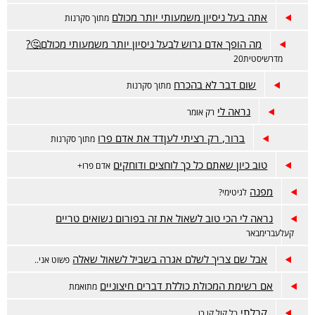
אתה בעל ניסיון משמעותי יותר מכולם
מתוך סקרנות
מה הופך אדם גרוש לבעל ניסיון יותר משמעותי מכולם🤔?
מדרשיסטית20
שום דבר לא בהכרח
מתוך סקרנות
נראה לי
רק אומר
ברור, רק רציתי לעןדד את אדם פרו
מתוך סקרנות
טוב כיון שאתם כל כך לוחצים ודוחקים
אדם פרו+
מפנה
לגיטימי?
נראה לי הכי טוב לשאול את זה בפורום נשואים טריים
קעלעברימבאר
אבל שם צריך לשלם אגרה בשביל לשאול שאלה
פשוט אני..
אם רשימת המכולת כוללת דברים חיצוניים
מתואמת
קבלתי
כל קול קן כן