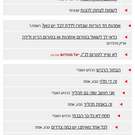
לשמוח לצחוק להנות
שנונימי
אמהות חד הוריות שבחרו ללדת לבד יש כאן?
ראומה1
כדאי לך לשאול בפורום אימהות או בפורום הריון ולידה
אריק מהדרום
לא שייך לפורום לנ"ו.
יעל מהדרום
אחרונה
הבחור הרגיש
הרגיש האגדי
זה די תלוי
טבע, אמת
אני חושב שזה גם תהליך
הרגיש האגדי
זה באמת תהליך
טבע, אמת
חחח לא כל-כך הבנתי
הרגיש האגדי
לכל אחד מאיתנו יש כמה צדדים
טבע, אמת