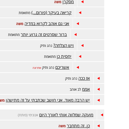
מסקרן
משה
קריאה בעיקר (פורום...)
מתואמת
אני גם אוהב לקרוא במדיה
משה
ברור שסרטים זה גרוע יותר
מתואמת
ויש הצלחה?
נהג ותיק
יחסית כן
מתואמת
אשריכם
נהג ותיק
אחרונה
אז ככה
נהג ותיק
אממ
לב אוהב
יש הרבה מאוד. אני חושב שכתבתי על זה מתישהו
מש
מועקה שמלווה אותי לאורך היום
אנונימי (פותח)
כן. זה מתחבר
משה