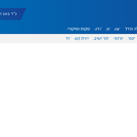
כ"ד באב תשפ"ו |
 ונדל"ן
דעות
אוכל
יהדות
הפקות וסיקורים
ספורט
פורומים
אתר ישיבה
יצירת קשר
עוד