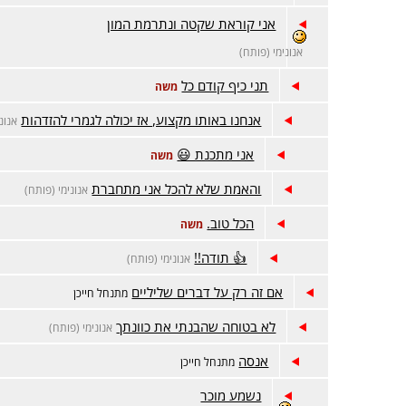
אני קוראת שקטה ונתרמת המון
אנונימי (פותח)
תני כיף קודם כל
משה
אנחנו באותו מקצוע, אז יכולה לגמרי להזדהות
אנונ
אני מתכנת 😃
משה
והאמת שלא להכל אני מתחברת
אנונימי (פותח)
הכל טוב.
משה
👍 תודה!!
אנונימי (פותח)
אם זה רק על דברים שליליים
מתנחל חייכן
לא בטוחה שהבנתי את כוונתך
אנונימי (פותח)
אנסה
מתנחל חייכן
נשמע מוכר