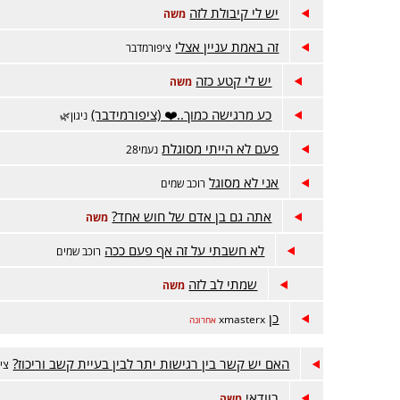
יש לי קיבולת לזה
משה
זה באמת עניין אצלי
ציפורמדבר
יש לי קטע כזה
משה
כע מרגישה כמוך..❤️ (ציפורמידבר)
ניגון🌿
פעם לא הייתי מסוגלת
נעמי28
אני לא מסוגל
רוכב שמים
אתה גם בן אדם של חוש אחד?
משה
לא חשבתי על זה אף פעם ככה
רוכב שמים
שמתי לב לזה
משה
כן
xmasterx
אחרונה
האם יש קשר בין רגישות יתר לבין בעיית קשב וריכוז?
צי
בוודאי
משה