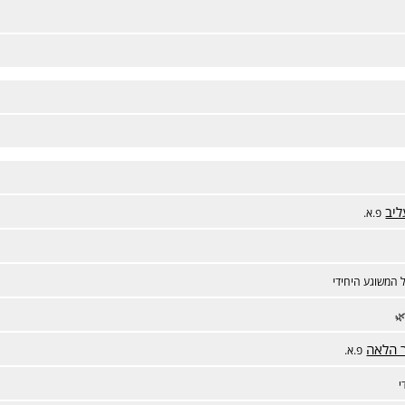
ליב
פ.א.
 המשוגע היחידי
🌿
ר הלאה
פ.א.
י