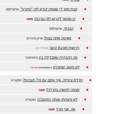
קצת מוזר לי שאתה קורא לזה "פתרון".
אלעזר300
כן אפשר לקרוא לזה גם ככה
משה
הבנתי.
אלעזר300
מאיפה אתה צצת?
אריק מהדרום
רגישות מונעת קשב
אנונימי (2)
מה ההגדרה שמבדילה בין
ציפורמדבר
לא חושב שמוכרח
xmasterx
אחרונה
חרדת ציפייה. איך אתם עם זה? תובנות?
המקורית
מצפה למשהו בחרדה?
משה
לא פיצחתי אותה הפעם😵‍💫
המקורית
אה. אני מכיר
משה