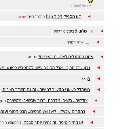
אנונימי (פותח)
לא מספיק מכיר hsp
מתנחל חייכן
אחרונה
היי שלום cptsd
סיר לחץ
....
אילת השחר
אתם מסתכלים לאנשים בעיניים?
ניגון🌿
נכון שזה מביך - אבל ההיפך עשוי להתפרש כפוגע ומע
כן
oo
משתדל כשאני מקשיב למישהו, זה גם משדר רצינות.
ל
צודקים.. כשאני מדברת וברור שכשאני מקשיבה
ניגון
במקרים שכאלו - לא נועץ מבטים.. מבט חטוף ועוב
או מחייך טיפה, זה נהיה יותר סבבה.
ל המשוגע היחיד