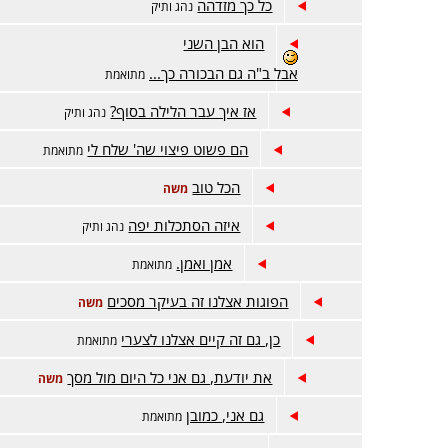
כל כך מזדהה
נהג ותיק
הוא הבן השני
אבל ב"ה גם הבכורה כך...
מתואמת
אז איך עבר הלילה בסוף?
נהג ותיק
הם פשוט פיצוי שה' שלח לי
מתואמת
הכל טוב
משה
איזה הסתכלות יפה
נהג ותיק
אמן ואמן.
מתואמת
הפוגות אצלנו זה בעיקר מסכים
משה
כן, גם זה קיים אצלנו לצערי
מתואמת
את יודעת, גם אני כל היום מול מסך
משה
גם אני, כמובן
מתואמת