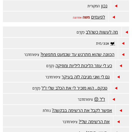
נכון
המקורית
לפעמים
משה
אחרונה
מה לעשות כשהלב
כְּקֶדֶם
ֲֿ❤️
אנוני.מית
הכוונה שהוא מתרגש עד שכמעט מתפוצץ?
ציפורמדבר
כע לי עוזר הליכות ליליות ומוזיקה
כְּקֶדֶם
גם לי ואני מגיבה לזה בעיקר
ציפורמדבר
טנקס.. הוא מזכיר לי את הכלב שלי ז"ל
כְּקֶדֶם
ז"ל 😔
ציפורמדבר
אפשר לקבל את הרשימה בבקשה?
נחלת
את הרשימה שלי?
ציפורמדבר