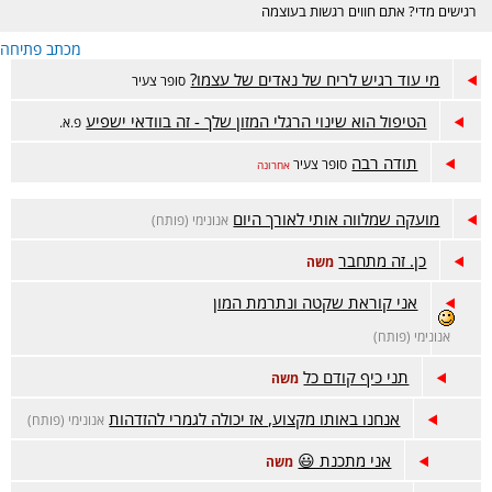
רגישים מדי? אתם חווים רגשות בעוצמה
גבוהה? האם רעש, אורות חזקים והמולה
מכתב פתיחה
מסביב מציפים אתכם בקלות? זה המקום
הנכון בשבלכם :)
מי עוד רגיש לריח של נאדים של עצמו?
סופר צעיר
הטיפול הוא שינוי הרגלי המזון שלך - זה בוודאי ישפיע
פ.א.
תודה רבה
סופר צעיר
אחרונה
מועקה שמלווה אותי לאורך היום
אנונימי (פותח)
כן. זה מתחבר
משה
אני קוראת שקטה ונתרמת המון
אנונימי (פותח)
תני כיף קודם כל
משה
אנחנו באותו מקצוע, אז יכולה לגמרי להזדהות
אנונימי (פותח)
אני מתכנת 😃
משה