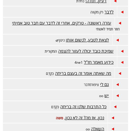
רעיון. תודה!
נחלת
לדבר
רק מקווה
עזרה ראשונה - טרקים. אחרי זה לדבר עם חבר טוב אמיתי
חוזר תמיד לאשתי
לצאת לטבע, לנשום אותו
ניגון🌿
שמיכת כובד יכולה לעזור להצפה
המקורית
כידוע מאמר חז"ל
4ne1
מה שאתה אומר זה בעצם בריחה
כְּקֶדֶם
גם לי
ציפורמדבר
יש
oo
כל התרבות שלנו זה בריחה
כְּקֶדֶם
נכון. אז מה? זה לא נכון.
משה
השאלה
oo