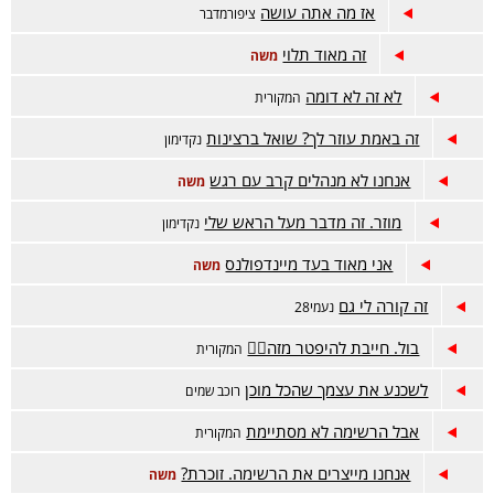
אז מה אתה עושה
ציפורמדבר
זה מאוד תלוי
משה
לא זה לא דומה
המקורית
זה באמת עוזר לך? שואל ברצינות
נקדימון
אנחנו לא מנהלים קרב עם רגש
משה
מוזר. זה מדבר מעל הראש שלי
נקדימון
אני מאוד בעד מיינדפולנס
משה
זה קורה לי גם
נעמי28
בול. חייבת להיפטר מזה😵‍💫
המקורית
לשכנע את עצמך שהכל מוכן
רוכב שמים
אבל הרשימה לא מסתיימת
המקורית
אנחנו מייצרים את הרשימה. זוכרת?
משה