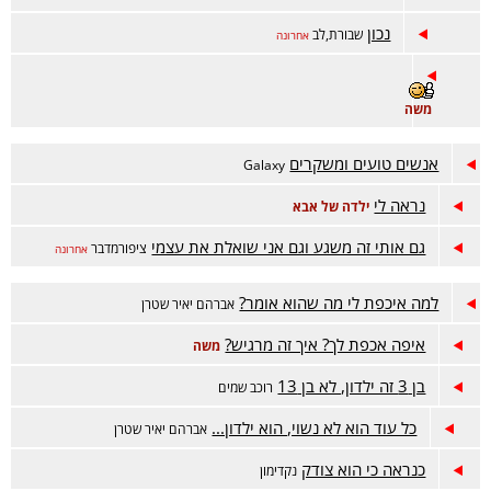
נכון
שבורת,לב
אחרונה
משה
אנשים טועים ומשקרים
Galaxy
נראה לי
ילדה של אבא
גם אותי זה משגע וגם אני שואלת את עצמי
ציפורמדבר
אחרונה
למה איכפת לי מה שהוא אומר?
אברהם יאיר שטרן
איפה אכפת לך? איך זה מרגיש?
משה
בן 3 זה ילדון, לא בן 13
רוכב שמים
כל עוד הוא לא נשוי, הוא ילדון...
אברהם יאיר שטרן
כנראה כי הוא צודק
נקדימון