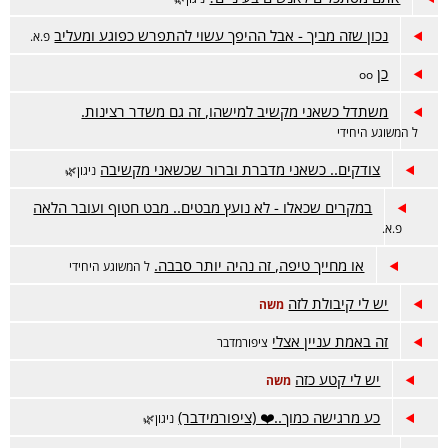
נכון שזה מביך - אבל ההיפך עשוי להתפרש כפוגע ומעליב
פ.א.
כן
oo
משתדל כשאני מקשיב למישהו, זה גם משדר רצינות.
ל המשוגע היחידי
צודקים.. כשאני מדברת וברור שכשאני מקשיבה
ניגון🌿
במקרים שכאלו - לא נועץ מבטים.. מבט חטוף ועובר הלאה
פ.א.
או מחייך טיפה, זה נהיה יותר סבבה.
ל המשוגע היחידי
יש לי קיבולת לזה
משה
זה באמת עניין אצלי
ציפורמדבר
יש לי קטע כזה
משה
כע מרגישה כמוך..❤️ (ציפורמידבר)
ניגון🌿