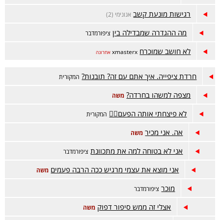
רגישות מונעת קשב
אנונימי (2)
מה ההגדרה שמבדילה בין
ציפורמדבר
לא חושב שמוכרח
xmasterx
אחרונה
חרדת ציפייה. איך אתם עם זה? תובנות?
המקורית
מצפה למשהו בחרדה?
משה
לא פיצחתי אותה הפעם😵‍💫
המקורית
אה. אני מכיר
משה
אני לא בטוחה למה את מתכוונת
ציפורמדבר
אני מוצא את עצמי מרגיש ככה הרבה פעמים
משה
מוכר
ציפורמדבר
אצלי זה ממש סיפור דפוק
משה