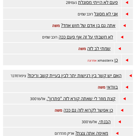
פעם לא הייתי מסוגלת
נעמי28
אני לא מסוגל
רוכב שמים
אתה גם בן אדם של חוש אחד?
משה
לא חשבתי על זה אף פעם ככה
רוכב שמים
שמתי לב לזה
משה
כן
xmasterx
אחרונה
האם יש קשר בין רגישות יתר לבין בעיית קשב וריכוז?
ציפורמדבר
בוודאי
משה
קצת מוזר לי שאתה קורא לזה "פתרון".
אלעזר300
כן אפשר לקרוא לזה גם ככה
משה
הבנתי.
אלעזר300
מאיפה אתה צצת?
אריק מהדרום