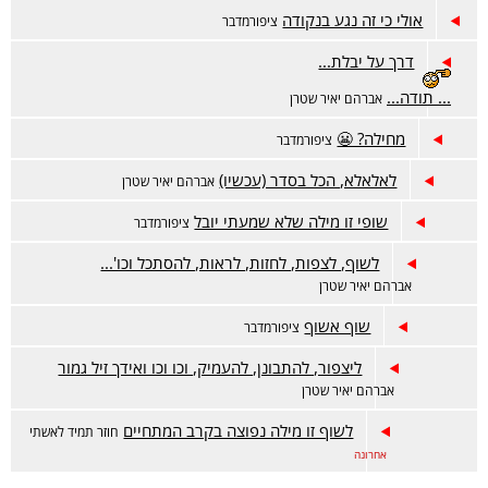
אולי כי זה נגע בנקודה
ציפורמדבר
דרך על יבלת...
... תודה...
אברהם יאיר שטרן
מחילה? 😬
ציפורמדבר
לאלאלא, הכל בסדר (עכשיו)
אברהם יאיר שטרן
שופי זו מילה שלא שמעתי יובל
ציפורמדבר
לשוף, לצפות, לחזות, לראות, להסתכל וכו'...
אברהם יאיר שטרן
שוף אשוף
ציפורמדבר
ליצפור, להתבונן, להעמיק, וכו וכו ואידך זיל גמור
אברהם יאיר שטרן
לשוף זו מילה נפוצה בקרב המתחיים
חוזר תמיד לאשתי
אחרונה