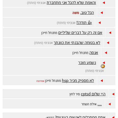
והאמת שלא להכל אני מתחברת
אנונימי (פותח)
הכל טוב.
משה
👍 תודה!!
אנונימי (פותח)
אם זה רק על דברים שליליים
מתנחל חייכן
לא בטוחה שהבנתי את כוונתך
אנונימי (פותח)
אנסה
מתנחל חייכן
נשמע מוכר
אנונימי (פותח)
לא מספיק מכיר hsp
מתנחל חייכן
אחרונה
היי שלום cptsd
סיר לחץ
....
אילת השחר
אתם מסתכלים לאנשים בעיניים?
ניגון🌿