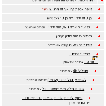
למה איכפת לי מה שהוא אומר?
אברהם יאיר שטרן
איפה אכפת לך? איך זה מרגיש?
משה
בן 3 זה ילדון, לא בן 13
רוכב שמים
כל עוד הוא לא נשוי, הוא ילדון...
אברהם יאיר שטרן
כנראה כי הוא צודק
נקדימון
אולי כי זה נגע בנקודה
ציפורמדבר
דרך על יבלת...
... תודה...
אברהם יאיר שטרן
מחילה? 😬
ציפורמדבר
לאלאלא, הכל בסדר (עכשיו)
אברהם יאיר שטרן
שופי זו מילה שלא שמעתי יובל
ציפורמדבר
לשוף, לצפות, לחזות, לראות, להסתכל וכו'...
אברהם יאיר שטרן