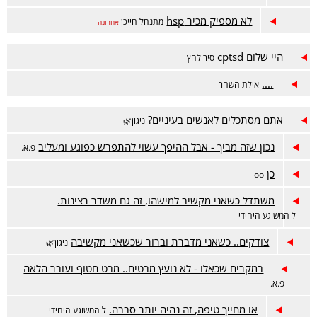
לא מספיק מכיר hsp
מתנחל חייכן
אחרונה
היי שלום cptsd
סיר לחץ
....
אילת השחר
אתם מסתכלים לאנשים בעיניים?
ניגון🌿
נכון שזה מביך - אבל ההיפך עשוי להתפרש כפוגע ומעליב
פ.א.
כן
oo
משתדל כשאני מקשיב למישהו, זה גם משדר רצינות.
ל המשוגע היחידי
צודקים.. כשאני מדברת וברור שכשאני מקשיבה
ניגון🌿
במקרים שכאלו - לא נועץ מבטים.. מבט חטוף ועובר הלאה
פ.א.
או מחייך טיפה, זה נהיה יותר סבבה.
ל המשוגע היחידי