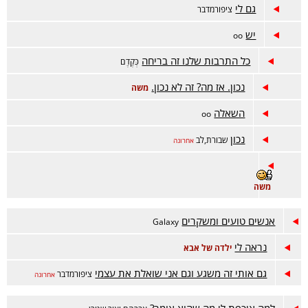
גם לי
ציפורמדבר
יש
oo
כל התרבות שלנו זה בריחה
כְּקֶדֶם
נכון. אז מה? זה לא נכון.
משה
השאלה
oo
נכון
שבורת,לב
אחרונה
משה
אנשים טועים ומשקרים
Galaxy
נראה לי
ילדה של אבא
גם אותי זה משגע וגם אני שואלת את עצמי
ציפורמדבר
אחרונה