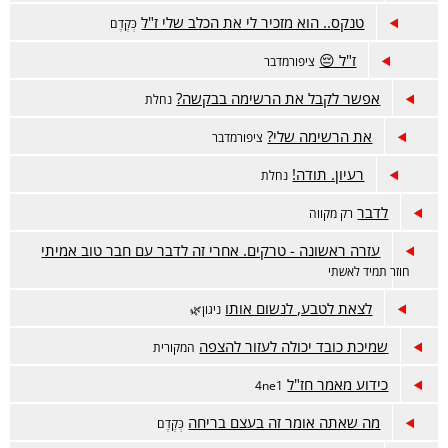
טנקס.. הוא מזכיר לי את הכלב שלי ז"ל
כְּקֶדֶם
ז"ל 😔
ציפורמדבר
אפשר לקבל את הרשימה בבקשה?
נחלת
את הרשימה שלי?
ציפורמדבר
רעיון. תודה!
נחלת
לדבר
רק מקווה
עזרה ראשונה - טרקים. אחרי זה לדבר עם חבר טוב אמיתי
חוזר תמיד לאשתי
לצאת לטבע, לנשום אותו
ניגון🌿
שמיכת כובד יכולה לעזור להצפה
המקורית
כידוע מאמר חז"ל
4ne1
מה שאתה אומר זה בעצם בריחה
כְּקֶדֶם