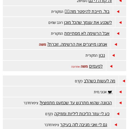
זה קורה לי גם
נעמי28
בול. חייבת להיפטר מזה😵‍💫
המקורית
לשכנע את עצמך שהכל מוכן
רוכב שמים
אבל הרשימה לא מסתיימת
המקורית
אנחנו מייצרים את הרשימה. זוכרת?
משה
נכון
המקורית
לפעמים
משה
אחרונה
מה לעשות כשהלב
כְּקֶדֶם
ֲֿ❤️
אנוני.מית
הכוונה שהוא מתרגש עד שכמעט מתפוצץ?
ציפורמדבר
כע לי עוזר הליכות ליליות ומוזיקה
כְּקֶדֶם
גם לי ואני מגיבה לזה בעיקר
ציפורמדבר