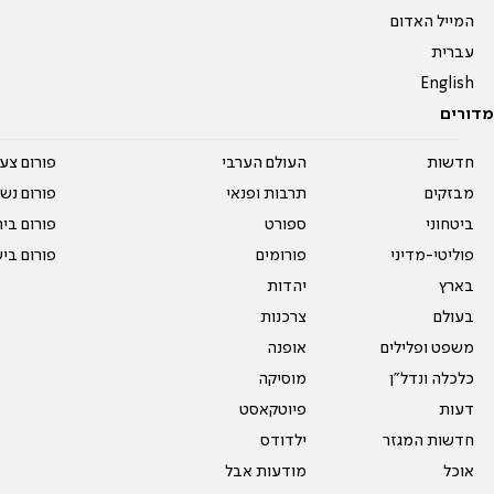
המייל האדום
עברית
English
מדורים
חדשות
העולם הערבי
פורום צע
מבזקים
תרבות ופנאי
פורום נשו
ביטחוני
ספורט
פורום בי
פוליטי-מדיני
פורומים
פורום בי
בארץ
יהדות
בעולם
צרכנות
משפט ופלילים
אופנה
כלכלה ונדל"ן
מוסיקה
דעות
פיוטקאסט
חדשות המגזר
ילדודס
אוכל
מודעות אבל