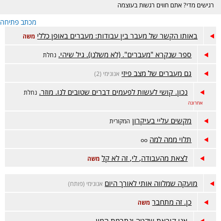
רגישים מדי? אתם חווים רגשות בעוצמה
גבוהה? האם רעש, אורות חזקים והמולה
מכתב פתיחה
מסביב מציפים אתכם בקלות? זה המקום
הנכון בשבלכם :)
באותו הקשר של מעבר בין עבודות: מעברים באופן כללי
משה
ספר שנקרא "מעברים". (לא משלנו). גיל שיהי.
נחלת
גם מעברים של מצב פיזי
אנונימי (2)
נכון. קושי לעשות לפעמים דברים שטובים לנו. מוזר.
נחלת
אחרונה
מקשים עליי בעיקרון
המקורית
תלוי ממה למה
oo
לצאת מהעבודה, לי, זה לא קל
משה
מועקה שמלווה אותי לאורך היום
אנונימי (פותח)
כן. זה מתחבר
משה
אני קוראת שקטה ונתרמת המון