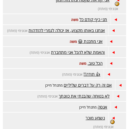
אנונימי (פותח)
תני כיף קודם כל
משה
אנחנו באותו מקצוע, אז יכולה לגמרי להזדהות
אנונימי (פותח)
אני מתכנת 😃
משה
והאמת שלא להכל אני מתחברת
אנונימי (פותח)
הכל טוב.
משה
👍 תודה!!
אנונימי (פותח)
אם זה רק על דברים שליליים
מתנחל חייכן
לא בטוחה שהבנתי את כוונתך
אנונימי (פותח)
אנסה
מתנחל חייכן
נשמע מוכר
אנונימי (פותח)