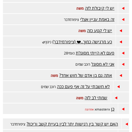
יש לי קיבולת לזה
משה
זה באמת עניין אצלי
ציפורמדבר
יש לי קטע כזה
משה
כע מרגישה כמוך..❤️ (ציפורמידבר)
ניגון🌿
פעם לא הייתי מסוגלת
נעמי28
אני לא מסוגל
רוכב שמים
אתה גם בן אדם של חוש אחד?
משה
לא חשבתי על זה אף פעם ככה
רוכב שמים
שמתי לב לזה
משה
כן
xmasterx
אחרונה
האם יש קשר בין רגישות יתר לבין בעיית קשב וריכוז?
ציפורמדבר