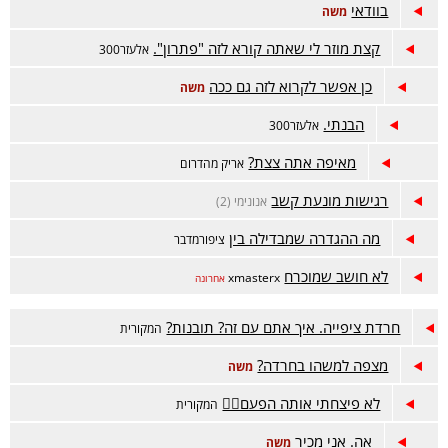
בוודאי
משה
קצת מוזר לי שאתה קורא לזה "פתרון".
אלעזר300
כן אפשר לקרוא לזה גם ככה
משה
הבנתי.
אלעזר300
מאיפה אתה צצת?
אריק מהדרום
רגישות מונעת קשב
אנונימי (2)
מה ההגדרה שמבדילה בין
ציפורמדבר
לא חושב שמוכרח
xmasterx
אחרונה
חרדת ציפייה. איך אתם עם זה? תובנות?
המקורית
מצפה למשהו בחרדה?
משה
לא פיצחתי אותה הפעם😵‍💫
המקורית
אה. אני מכיר
משה