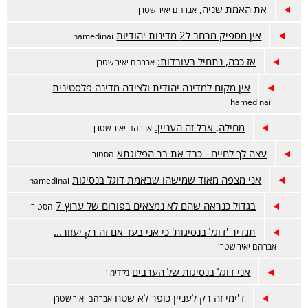
את האמת שניה,
אברהם יאיר שטרן
אין מספיק מרחב ל2 מדינות יהודיות
hamedinai
אז ככה, נתחיל בעובדות:
אברהם יאיר שטרן
אין מקום למדינה יהודית ולצידה מדינה פלסטינית
hamedinai
מחילה, אבל זה העניין.
אברהם יאיר שטרן
עצה לך לחיים - כבד את בר הפלוגתא
הסטורי
אני מצפה מאוד שמישהו שבאמת דוגל בנסיגות
hamedinai
בגדול כנראה שהם לא נמצאים בפורום של ערוץ 7
הסטורי
תגדיר 'דוגל בנסיגות' כי אני בעד אם זה רק יעזור...
אברהם יאיר שטרן
אני דוגל בנסיגות של הערבים
נקדימון
ד'ימי זה רק לעניין כופר לא שטח
אברהם יאיר שטרן