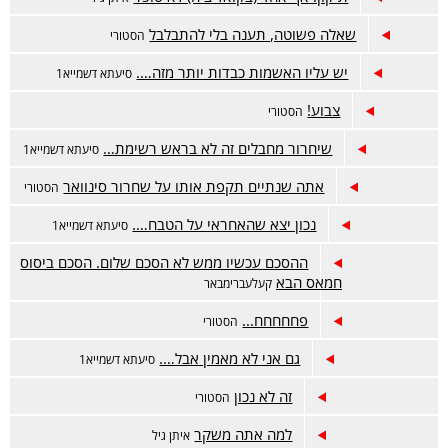
שאלה פשוטה, תענה בלי להתבלבל
הסטורי
יש עליו האשמות כבדות יותר מזה….
סיעתא דשמייא1
צבוע!
הסטורי
שיחרור מחבלים זה לא בראש רשימת…
סיעתא דשמייא1
אתה שנתיים תקפת אותו על שחרור סינוואר
הסטורי
נכון יצא שהאחראי על הטבח….
סיעתא דשמייא1
ההסכם עכשיו ממש לא הסכם שלום. הסכם ביסוס
חמאס הבא
קעלעברימבאר
פחחחחח...
הסטורי
גם אני לא מאמין אבל….
סיעתא דשמייא1
זה לא נכון
הסטורי
למה אתה משקר
איתן גיל