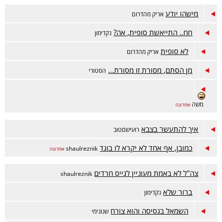
מישהו יודע
אריק מהדרום
חח.. התייאשת סופית, אה?
נקדימון
לא סופית
אריק מהדרום
מן הסתם, מסורת זו מסורת...
הסטורי
משה
אחרונה
איך להתעשר בצבא
רועישםטוב
כמובן, אף אחד לא יקרא לו בוגד
shaulreznik
אחרונה
צה"ל לא באמת מעוניין לגייס חרדים
shaulreznik
ברור שלא
נקדימון
השמאל בגסיסה והוא צורח
שנונימי