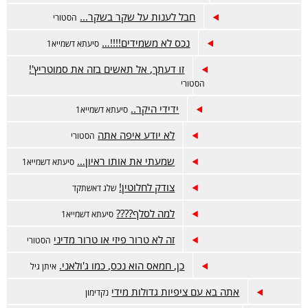
חבל לענות על שקר בשקר...
הסטורי
נכס לא משמידים!!!!…
סיעתא דשמייא1
זו דעתך, אל תאשים בזה את סמוטריץ'!
הסטורי
ידידי היקר..
סיעתא דשמייא1
לא יודע איפה אתה
הסטורי
שמעתי את אותו ראיון…
סיעתא דשמייא1
צודק לחלוטין!
שלג דאשתקד
למה לסלף????
סיעתא דשמייא1
זה לא טרור פיזי או טרור מדיני
הסטורי
כן, חמאס הוא נכס, כמו ג'ולאני.
איתן גיל
אתה בא עם ציפיות גדולות מידי
נקדימון