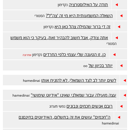
תודה על האילוסטרציה
נקדימון
השאלה המשמעותית היא מי זה 'צה"ל'?
הסטורי
זה די ברור שהמילה צהל כאן היא
נקדימון
אתה צודק, אבל חשוב להבהיר זאת, בעיקר כי הוא משמש
הסטורי
כן. זו הטענה שלי עצמי כלפי החרדים
נקדימון
אחרונה
יותר בכיוון של
oo
לשים יותר לב לצד השמאלי, לא להזניח אותו
hamedinai
עצה מועילה עבור שמאלני שאינו "אידיוט שימושי"
hamedinai
רובם אנשים חכמים ונבונים
נפשי תערוג
ה"חכמים" עושים את זה בתשלום, האידיוטים בחינםנם
hamedinai