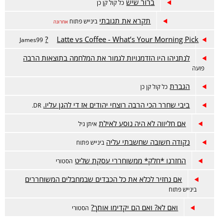
ברור שיש
כל קול קן כן
תקרא את תגובתי
בינייש פתוח
אחרונה
Latte vs Coffee - What’s Your Morning Pick?
James99
לנתניהו היו הזדמנויות לגמור את המלחמה בתוצאות הרבה
פועה
הגברת
כל קול קן כן
ביבי שחרר הכי הרבה רוצחי יהודים אז די להגן עליו.
DR.
אם חליווה לא היה נוסע לאילת
איתן גיל
נקודה חשובה שחשבתי עליה
בינייש פתוח
החזרנו *חלק* ממשוחררי עסקת שליט
הסטורי
אם נחזיר לכלא את כל הכבדים שבמחבלים המשוחררים
בינייש פתוח
ואם לא? ואם הם יקדימו אותך?
הסטורי