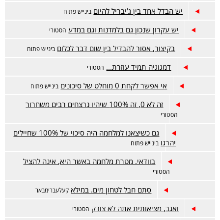
יש הבדל אחד בין ג'יבריל להיום
בינייש פתוח
יש עקרון שנכון גם בלמדנות וגם במדע
הסטורי
בקיצור, אסור להבדיל בין שום דבר לכלום
בינייש פתוח
דמגוגיה תמיד עוזרת...
הסטורי
אי אפשר לקחת 0 מוחלט של סיכונים
בינייש פתוח
זה לא 0, זה 100% שיהיו נרצחים רבים משחרור
הסטורי
גם כשיצאנו למלחמה היה סיכוי של 100% שחיילים
יהרגו
בינייש פתוח
בוודאי. מטרת מלחמה באשר היא, אינה להציל
הסטורי
סתם חבל לטחון מים. במילא
קעלעברימבאר
ואגב, מציאותית אתה לא צודק
הסטורי