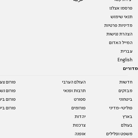
פרסמו אצלנו
תנאי שימוש
מדיניות פרטיות
הצהרת נגישות
המייל האדום
עברית
English
מדורים
חדשות
העולם הערבי
פורום צע
מבזקים
תרבות ופנאי
פורום נשו
ביטחוני
ספורט
פורום בי
פוליטי-מדיני
פורומים
פורום בי
בארץ
יהדות
בעולם
צרכנות
משפט ופלילים
אופנה