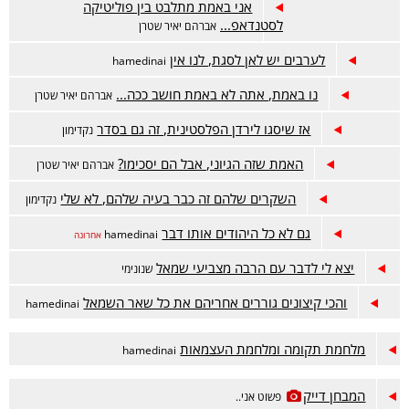
אני באמת מתלבט בין פוליטיקה
לסטנדאפ...
אברהם יאיר שטרן
לערבים יש לאן לסגת, לנו אין
hamedinai
נו באמת, אתה לא באמת חושב ככה...
אברהם יאיר שטרן
אז שיסגו לירדן הפלסטינית, זה גם בסדר
נקדימון
האמת שזה הגיוני, אבל הם יסכימו?
אברהם יאיר שטרן
השקרים שלהם זה כבר בעיה שלהם, לא שלי
נקדימון
גם לא כל היהודים אותו דבר
hamedinai
אחרונה
יצא לי לדבר עם הרבה מצביעי שמאל
שנונימי
והכי קיצונים גוררים אחריהם את כל שאר השמאל
hamedinai
מלחמת תקומה ומלחמת העצמאות
hamedinai
המבחן דייק
פשוט אני..