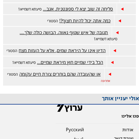
סליחה זה שוב יצא לי ספונטנית. אגב…
סיעתא דשמייא1
כמה אתה יכול להיות חצוף?!
הסטורי
תגובה של איש שטוף גאווה. הבושה כולה שלך….
סיעתא דשמייא1
הדיון אינו על היראת שמים, אלא על העזות מצח
הסטורי
הכל בידי שמיים חוץ מיראת שמיים...
סיעתא דשמייא1
או שהעובדה שהם בוחרים צורת חיים עקומה
הסטורי
אחרונה
אולי יעניין אותך
פנו אלינו
אודות
Pусский
יצירת קשר
عربية