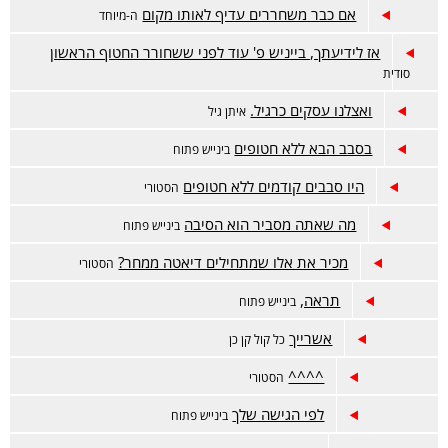
אם כבר משחררים עדיף לאותו מקום
ה-מיוחד
אז לידיעתך, בייניש פ' עוד לפני ששחורר החטוף הראשון
סודית
ואצלנו עסקים כרגיל.
איתן גיל
בסבב הבא ללא חטופים
בינייש פתוח
היו סבבים קודמים ללא חטופים
הסטורי
מה שאתה מסביר הוא הסיבה
בינייש פתוח
מכיר את אלו שמתחילים דיאטה ממחר?
הסטורי
תראה,
בינייש פתוח
אשרייך
כל קול קן כן
^^^^
הסטורי
לפי הגישה שלך
בינייש פתוח