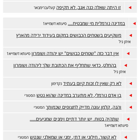
זו היתה שאלה כנה אגב, לא תקיפה
קעלעברימבאר
במדינה נורמלית מי שמבטיח….
סיעתא דשמייא1
משקיעים בשטחים הכבושים במקום בעידוד ירידה מהארץ
איתן גיל
אין דבר כזה "שטחים כבושים" יש יהודה ושומרון
סיעתא דשמייא1
בהחלט, כדאי שתחליף את הכתובת שלך ליהודה ושומרון
איתן גיל
לא רק שאין לו זכות קיום בעתיד
נקדימון
בן אדם נורמלי, לא מתערב במדינה שהוא נטש
הסטורי
והנה, קלמן עונה מדייק לחצופים שכמותך
הסטורי
שתהיה בטוח. יש יותר דתיים וימנים שמגיעים…..
סיעתא דשמייא1
לא קשור. חילוני או דתי, ימני או שמאלני שנטש
הסטורי