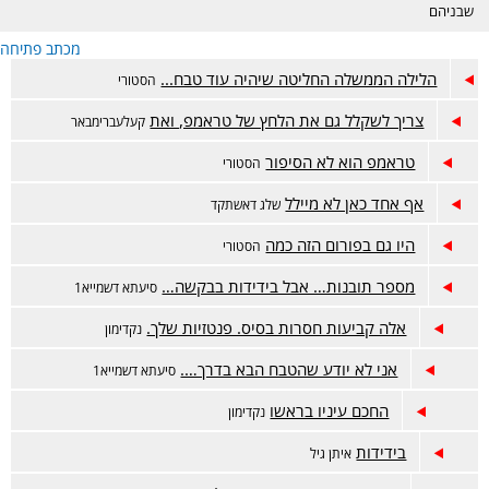
שבניהם
מכתב פתיחה
הלילה הממשלה החליטה שיהיה עוד טבח...
הסטורי
צריך לשקלל גם את הלחץ של טראמפ, ואת
קעלעברימבאר
טראמפ הוא לא הסיפור
הסטורי
אף אחד כאן לא מיילל
שלג דאשתקד
היו גם בפורום הזה כמה
הסטורי
מספר תובנות… אבל בידידות בבקשה…
סיעתא דשמייא1
אלה קביעות חסרות בסיס. פנטזיות שלך.
נקדימון
אני לא יודע שהטבח הבא בדרך….
סיעתא דשמייא1
החכם עיניו בראשו
נקדימון
בידידות
איתן גיל