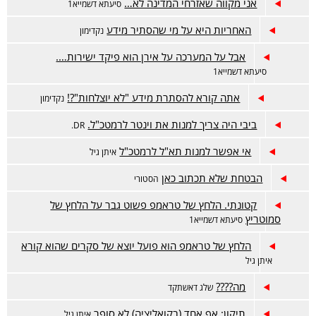
אני מקווה שאזרחי המדינה לא…
סיעתא דשמייא1
האחריות היא על מי שהסתיר מידע
נקדימון
אבל על המערכה על אירן הוא פיקד ישירות….
סיעתא דשמייא1
אתה קורא להסתרת מידע "לא יוצלחות"?!
נקדימון
ביבי היה צריך למנות את וינטר לרמטכ"ל.
DR.
אי אפשר למנות תא"ל לרמטכ"ל
איתן גיל
הבטחת שלא תכתוב כאן
הסטורי
קטונתי. הלחץ של טראמפ פשוט גבר על הלחץ של
סמוטריץ
סיעתא דשמייא1
הלחץ של טראמפ הוא פועל יוצא של סקרים שהוא קורא
איתן גיל
מה????
שלג דאשתקד
תיקון: אף אחד (בקואליציה) לא סופר
איתן גיל