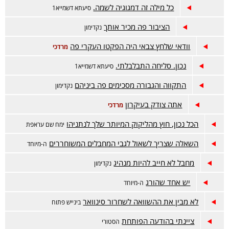
כל מילה זה דמגוגיה לשמה.
סיעתא דשמייא1
הציבור פה מכיר אותך
נקדימון
וודאי שלחץ צבאי היה הפקטו העקרי פה
מרדכי
נכון. סליחה התבלבלתי.
סיעתא דשמייא1
התקווה והגבורה מסכימים פה ביניהם
נקדימון
אתה צודק בעיקרון
מרדכי
הכל נכון, חוץ מהליקוק המיותר שלך לנתניהו
ימח שם עראפת
השאלה שצריך לשאול לגבי המחבלים המשוחררים
ה-מיוחד
מחבל לא חייב להיות מנהיג
נקדימון
יש אחד שהורג
ה-מיוחד
לא מבין את ההשוואה לשחרור סינוואר
בינייש פתוח
ציינתי בהודעה הפותחת
הסטורי