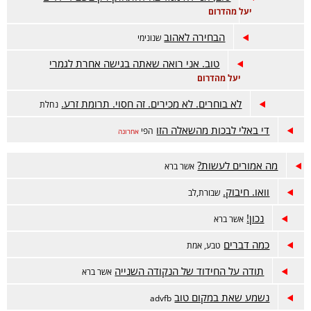
יעל מהדרום
הבחירה לאהוב
שנונימי
טוב. אני רואה שאתה בגישה אחרת לגמרי
יעל מהדרום
לא בוחרים. לא מכירים. זה חסוי. תרומת זרע.
נחלת
די באלי לבכות מהשאלה הזו
הפי
אחרונה
מה אמורים לעשות?
אשר ברא
וואו. חיבוק.
שבורת,לב
נכון!
אשר ברא
כמה דברים
טבע, אמת
תודה על החידוד של הנקודה השנייה
אשר ברא
נשמע שאת במקום טוב
advfb