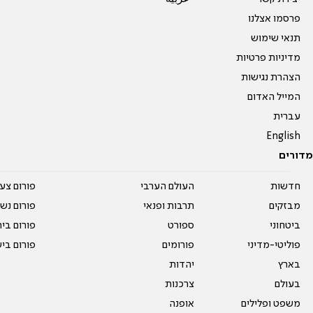
פרסמו אצלנו
תנאי שימוש
מדיניות פרטיות
הצהרת נגישות
המייל האדום
עברית
English
מדורים
חדשות
העולם הערבי
פורום צע
מבזקים
תרבות ופנאי
פורום נשו
ביטחוני
ספורט
פורום בי
פוליטי-מדיני
פורומים
פורום בי
בארץ
יהדות
בעולם
צרכנות
משפט ופלילים
אופנה