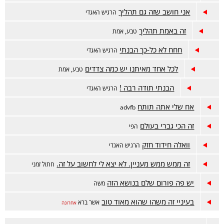
אני חושב שזה גם תהליך
הרגיש האגדי
זה באמת תהליך
טבע, אמת
חחח לא כל-כך הבנתי
הרגיש האגדי
לכל אחד מאיתנו יש כמה צדדים
טבע, אמת
הבנתי תודה רבה !
הרגיש האגדי
אח שלי אתה תותח
advfb
זה הכי גברי בעולם
הפי
וואלה חידוד חזק
הרגיש האגדי
זה ממש ממש מעניין. לא יצא לי לחשוב על זה.
חתול זמני
יש פה פורום שלם בנושא הזה
משה
בעיניי זה משהו שהוא מאוד טוב
אשר ברא
אחרונה