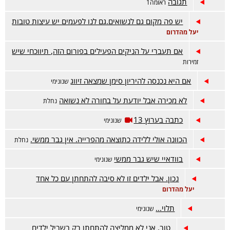
תגובה
ראומה1
יש פה מקום גם לנשואים.גם לנו לפעמים יש עיצות טובות
יעל מהדרום
אם תעברי על הניקים הפעילים בפורום הזה, תיווכחי שיש
זמירות
אם היא נכנסה להיריון סימן שמצאה זיווג
שנונימי
לא מכירה אבל יודעת על בחורה לא נשואה
נחלת
כתבה בערוץ 13
שנונימי
הכוונה אולי ללידה כתוצאה מהפרייה. אין גבר ממשי.
נחלת
בוודאיי שיש גבר ממשי
שנונימי
נכון. אבל ילדים זו לא סיבה להתחתן עם כל אחד
יעל מהדרום
תלוי...
שנונימי
טוב, אני לא ממליצה להתחתן רק בשביל ילדים