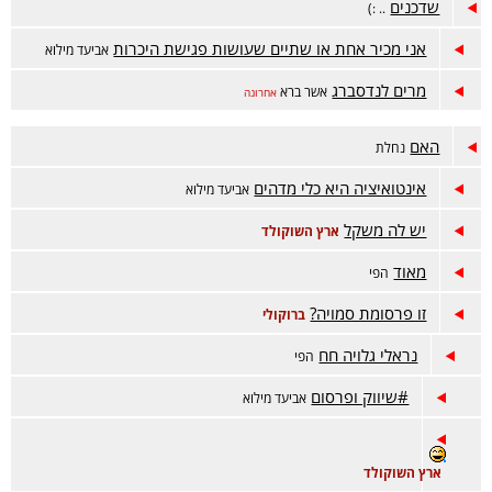
שדכנים
.. :)
אני מכיר אחת או שתיים שעושות פגישת היכרות
אביעד מילוא
מרים לנדסברג
אשר ברא
אחרונה
האם
נחלת
אינטואיציה היא כלי מדהים
אביעד מילוא
יש לה משקל
ארץ השוקולד
מאוד
הפי
זו פרסומת סמויה?
ברוקולי
נראלי גלויה חח
הפי
#שיווק ופרסום
אביעד מילוא
ארץ השוקולד