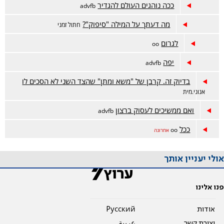
ככה נוהגים העולם להגדיר
advfb
מה דעתך על המילה "סיפוק"?
חתול זמני
לגרום
oo
יפה
advfb
בדיוק זה. קרבן של "משא ומתן" שהצד השני לא הסכים לו
אנוני.מית
ואם ממשיכים לעסוק ברצון
advfb
ככל
oo
אחרונה
אולי יעניין אותך
פנו אלינו
אודות
Pусский
יצירת קשר
عربية