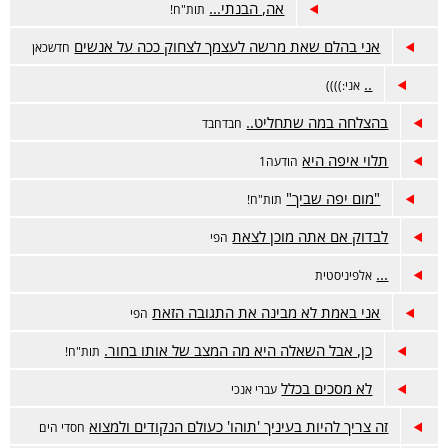
אה, הבנתי...
תות"ח!
אני בהלם שאת מרשה לעצמך לצחוק ככה על אנשים
חדשכאן
..
אני:))))
בהצלחה במה שתחליט..
חבדחבד
תלוי איפה היא
הודעה1
"מום יפה שביך"
תות"ח!
לבדוק אם אתה מוכן לצאת
הפי
...
אלפיניסטית
אני באמת לא מבינה את התגובה הזאת
הפי
כן, אבל השאלה היא מה המצב של אותו בחור.
תות"ח!
לא מסכים בכלל
עברי אנכי
זה צריך להיות בעיניך 'תוהו' כעולם הנקודים ולמצוא
חסדי הים