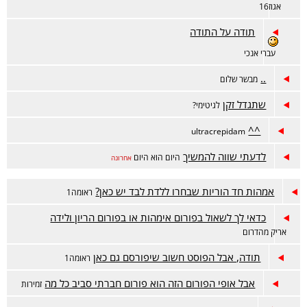
אגוז16
תודה על התודה
עברי אנכי
..
מבשר שלום
שתגדל זקן
לגיטימי?
^^
ultracrepidam
לדעתי שווה להמשיך
היום הוא היום
אחרונה
אמהות חד הוריות שבחרו ללדת לבד יש כאן?
ראומה1
כדאי לך לשאול בפורום אימהות או בפורום הריון ולידה
אריק מהדרום
תודה, אבל הפוסט חשוב שיפורסם גם כאן
ראומה1
אבל אופי הפורום הזה הוא פורום חברתי סביב כל מה
זמירות