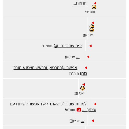
חחחח....
תות"ח!
אני:))))
יפה שהבנת...😉
תות"ח!
...
אני:))))
אפשר...(במבטא, ובראש מצטנע מורכן
כזה)
תות"ח!
אני:))))
למרות שבדר"כ האתר לא מאפשר לשוחח עם
עצמך....
תות"ח!
...
אני:))))