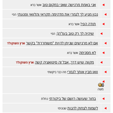
אני באמת מרגישה שאני במקום טוב
אשר ברא
נכון מגיע לך לגמרי את מדהימה תקראי והלוואי ופגעתי
הפי
תודה הפי!
אשר ברא
שיהיה לך רק טוב בעז"ה(:
הפי
אם לא מרגישים שניתן להיות "משוחררת" בקשר
ארץ השוקולד
לא מסכימה
אשר ברא
מקווה שיש דרך, אבל זה סיטואציה קשה
ארץ השוקולד
וואו מבין אותך לגמרי
מה כבר ביקשתי
משה
בחור שעושה רושם של ביקורתי
נחלת
לשמוח לצחוק להנות
שנונימי