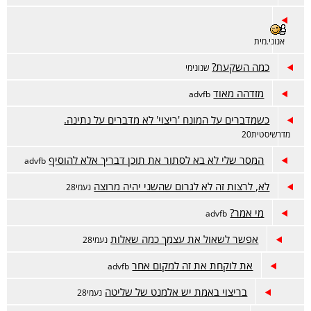
אנוני.מית
כמה השקעת?
שנונימי
מזדהה מאוד
advfb
כשמדברים על המונח 'ריצוי' לא מדברים על נתינה.
מדרשיסטית20
המסר שלי לא בא לסתור את תוכן דבריך אלא להוסיף
advfb
לא, לרצות זה לא לגרום שהשני יהיה מרוצה
נעמי28
מי אמר?
advfb
אפשר לשאול את עצמך כמה שאלות
נעמי28
את לוקחת את זה למקום אחר
advfb
בריצוי באמת יש אלמנט של שליטה
נעמי28