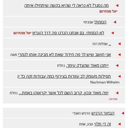
מה נסגר? לא נראה לי שהיא בקשה שיתחילו איתה
יעל מהדרום
הגזמת!
שנונימי
לא הגזמתי. גם אנחנו הכרנו פה דרך הערוץ
יעל מהדרום
..
שפלות רוח
אני חושב שיש לך פה חידוד שאת לא מבינה אותו לגמרי
משה
ייתכן מאוד שהצדק עימך.
נחלת
תפילות מעומק לב עוזרות בצירוף כמה עבודות זקה כל יו
Nachman Wilhelm
יפה מאוד ונכון. קרוב השם לכל אשר יקראוהו באמת...
נחלת
אחרונה
הבחור הרגיש
הרגיש האגדי
זה די תלוי
טבע, אמת