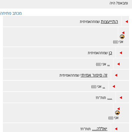
ומבאס? היה
דווקא מוצלח אבל
מכתב פתיחה
מתלבטים? מזל
טוב? זה המקום.
התייעצות
שמחהאמיתית
אני:))))
כן
שמחהאמיתית
..
אני:))))
זה סיפור אמיתי
שמחהאמיתית
..
אני:))))
....
תות"ח!
אני:))))
יאללה....
תות"ח!