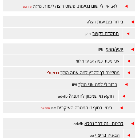
לא. אין לי שום נגיעות. פשוט רוצה לעזור.
נחלת
אחרונה
בירור בצניעות
חצלה
תתקדם בקשר
זיויק
יועץ/מאמן
איזו
אני מכיר כמה
אביעד מילוא
ממליצה לך להבין למה אתה הולך
ברוקולי
ברור לי למה אני הולך
איזו
דווקא מי שמכוון לחתונה?
advfb
רצוי. בסוף זו המטרה העיקרית
איזו
אחרונה
לרצות - זה דבר נפלא
advfb
הבעיה בריצוי
oo