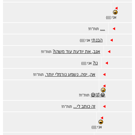
אני:))))
....
תות"ח!
הבנתי
אני:))))
אגב, את יודעת עוד משהו?
תות"ח!
נו?
אני:))))
אה, יפה. נשמע נורמלי יותר.
תות"ח!
😂🤣😅
תות"ח!
זה כותב לי...
תות"ח!
אני:))))