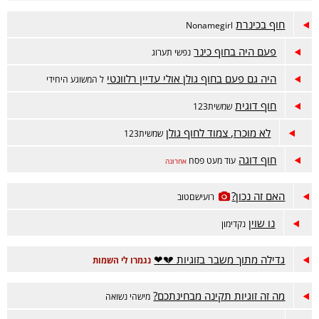
חוף בכינרת
Nonamegirl
פעם היה בחוף כינר
נפשי תערוג
היה גם פעם בחוף גולן אולי עדיין רלוונטי
ל המשוגע היחידי
חוף דוגית
שמשית123
לא מוכרז, צמוד לחוף גולן
שמשית123
חוף דוגה
עוד מעט פסח
אחרונה
האם זה נכון?
רועישםטוב
נו שוין
נקדימון
גדילה מתוך משבר בזוגיות 💔❤
נגמרו לי השמות
מה זה זוגיות תקינה מבחינתכם?
מישהי נשואה