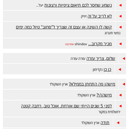
נשמע שחסר לכם תיאום ציפיות ורצונות
יעל...
לא לריב על זה
זיויק
קשה לו השינה או עצם זה שצריך ל"סחוב" טיול כמה ימים
נפשי תערוג
מכיר מקרוב...
shindov
אחרונה
שלום, צריך עזרה
עזרה עזרה
כן כן
נקדימון
מישהו פה התחתן בממילא?
ארץ השוקולד
מישהו/י?
ארץ השוקולד
לפני 5 שנים הייתי שם אורחת. אוכל טוב, רחבה קטנה
ירושלמית במקור
תודה
ארץ השוקולד