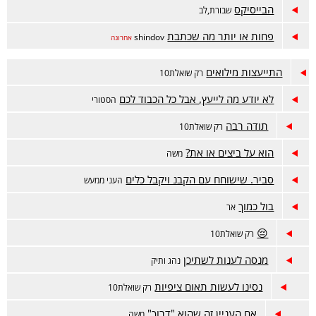
הבייסיקס
שבורת,לב
פחות או יותר מה שכתבת
shindov
אחרונה
התייעצות מילואים
רק שואלת10
לא יודע מה לייעץ, אבל כל הכבוד לכם
הסטורי
תודה רבה
רק שואלת10
הוא על ביצים או את?
משה
סביר. שישוחח עם הקבנ ויקבל כלים
העני ממעש
בול כמוך
אר
😔
רק שואלת10
מנסה לענות לשתיכן
נהג ותיק
נסינו לעשות תאום ציפיות
רק שואלת10
אם העניין זה שהוא "דרוך"
משה