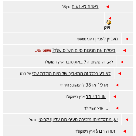
באמת לא נעים
גפן36
זיויק
מעניין לעניין
העני ממעש
ביטלת את חגיגות סיום הש''ס שלך?
פשוט אני..
לא, זה פשוט ה7 באוקטובר
ארץ השוקולד
לא רע בכלל זה התאריך של היום הולדת שלי
על הנס
או 19 או 38
ל המשוגע היחידי
או 11 יותר
ארץ השוקולד
...
ארץ השוקולד
יא, מתקדמים! מזכירה סעיף כוח עליון! קריטי
מרגול
תודה רבה!
ארץ השוקולד