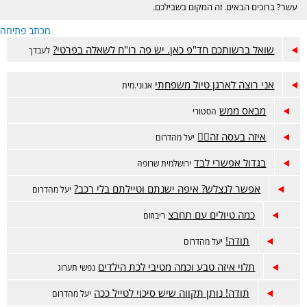
עשר? ברוכים הבאים. זה המקום בשבילכם.
מכתב פתיחה
שואל ברשותכם חד"פ כאן. יש פה רו"ח לשאלה בפרטי?
לעבדך
אני רוצה לארגן טיול משפחתי
אנוני.מית
מבאס ממש
הסטורי
איזה בעסה זה🤦‍♀️
יעל מהדרום
בגדול אפשרי לבד
ירושלמית שרופה
אפשר לנצלש? איפה ישנתם וטיילתם בלי רכב?
יעל מהדרום
כמה טיולים עם תחבצ
ריבוזום
תודה!
יעל מהדרום
תלוי איזה טבע וכמה מטיבי לכת הילדים
נפשי תערוג
תודה! נותן תקווה שיש סיכוי לטייל ככה
יעל מהדרום