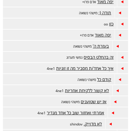
יפה מאוד
אדם פרו+
תודה (;
מישהי נשואה
כזו
oo
יפה מאוד
אדם פרו+
בעזרת ה'
מישהי נשואה
זה בהחלט הבסיס
נפשי תערוג
איך כל אחד/ת מסביר מה זו זוגיות
4ne1
קודם כל
מישהי נשואה
לא קשור ללקיחת אחריות
4ne1
אז יש שטוענים
מישהי נשואה
אמרתי ואחזור שוב כל אחד מגדיר
4ne1
לא מדוייק.
shindov