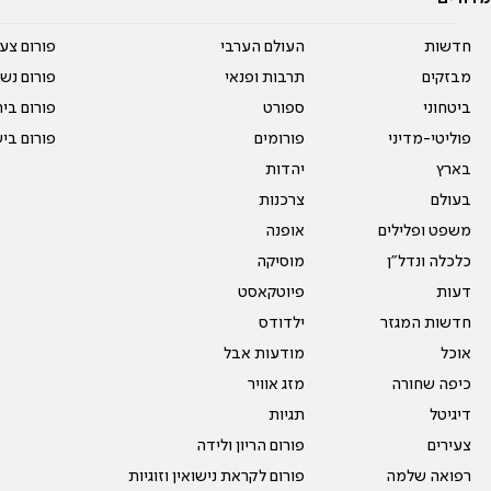
חדשות
העולם הערבי
פורום צע
מבזקים
תרבות ופנאי
פורום נשו
ביטחוני
ספורט
פורום בי
פוליטי-מדיני
פורומים
פורום בי
בארץ
יהדות
בעולם
צרכנות
משפט ופלילים
אופנה
כלכלה ונדל"ן
מוסיקה
דעות
פיוטקאסט
חדשות המגזר
ילדודס
אוכל
מודעות אבל
כיפה שחורה
מזג אוויר
דיגיטל
תגיות
צעירים
פורום הריון ולידה
רפואה שלמה
פורום לקראת נישואין וזוגיות