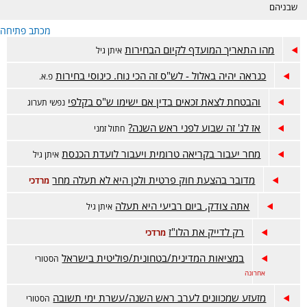
שבניהם
מכתב פתיחה
מהו התאריך המועדף לקיום הבחירות
איתן גיל
כנראה יהיה באלול - לש"ס זה הכי נוח. כינוסי בחירות
פ.א.
והבטחת לצאת זכאים בדין אם ישימו ש"ס בקלפי
נפשי תערוג
אז לג' זה שבוע לפני ראש השנה?
חתול זמני
מחר יעבור בקריאה טרומית ויעבור לועדת הכנסת
איתן גיל
מדובר בהצעת חוק פרטית ולכן היא לא תעלה מחר
מרדכי
אתה צודק, ביום רביעי היא תעלה
איתן גיל
רק לדייק את הלו"ז
מרדכי
במציאות המדינית/בטחונית/פוליטית בישראל
הסטורי
אחרונה
מזעזע שמכוונים לערב ראש השנה/עשרת ימי תשובה
הסטורי