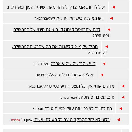
יכול להיות, אבל צריך להזהר מאוד שיהיה הפוך
נפשי תערוג
יש ממשלה בישראל או לא?
קעלעברימבאר
למה שהרמטכ"ל יתנגד? הוא גם מינוי של הממשלה
נפשי תערוג
תמיד אלוף יכול לשנות את מה שהבטיח לממשלה,
קעלעברימבאר
לי יש הרגשה שהוא אחלה
נפשי תערוג
אולי. לא מבין בבלוט.
קעלעברימבאר
מדהים אותי איך כל תוצכי הדיפ סטייט
קעלעברימבאר
טוב, מסיבה פשוטה
shaulreznik
מחילה, זה לא נכון וזה עוול וכפיות טובה
הסטורי
בלוט לא יכול להתקוטט עם כל העולם ואשתו
איתן גיל
אחרונה