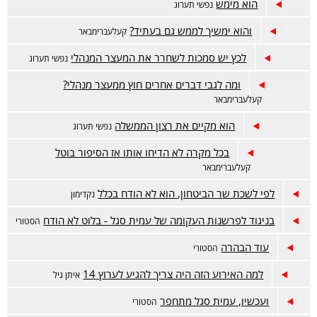
הוא מימש
נפשי תערוג
והוא ימשיך לממש גם בעתיד?
קעלעברימבאר
לכץ יש סמכות לשחרר את המעצר המנהלי
נפשי תערוג
ומה לגבי דברים אחרים חוץ ממעצר מנהלי?
קעלעברימבאר
הוא מקיים את רצון הממשלה
נפשי תערוג
בכל מקרה לא הדיחו אותו אז הסיפור בוטל
קעלעברימבאר
לפי לשכת שר הביטחון, הוא לא הודח בכלל
נקדימון
בניגוד לפרשנות העקומה של עמית סגל - בלוט לא הודח
הסטורי
עוד הבהרה
הסטורי
למה האירוע הזה היה צריך להגיע לערוץ 14
איתן גיל
ועכשיו, עמית סגל מתחפר
הסטורי