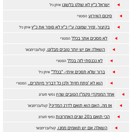
ישראל כ"ץ לא שולט בלשונו
איתן גיל
סיכום האירוע
הסטורי
בקיצור, זמיר שמונה ע"י כ"ץ לא סופר את כ"ץ
איתן גיל
לא מסכים אתך בכלל
הסטורי
השאלה אם יש יותר טובים מבלוט.
קעלעברימבאר
לא נכנסתי לזה בכלל
הסטורי
ברור שלא תסכים איתי- "בכלל"
איתן גיל
הוא לא 'פתח חזית' ולכן כל דבריך מיותרים..
הסטורי
אחד המפקדי פקמ"ז הטובים שהיו
נפשי תערוג
אז מה. האם הוא תואם לדרג המדיני?
קעלעברימבאר
הכי תואם ב20 שנים האחרונות
נפשי תערוג
השאלה אם יש תואמים ממנו.
קעלעברימבאר