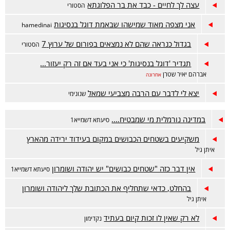
עצה לך לחיים - כבד את בר הפלוגתא
הסטורי
אני מצפה מאוד שמישהו שבאמת דוגל בנסיגות
hamedinai
בגדול כנראה שהם לא נמצאים בפורום של ערוץ 7
הסטורי
תגדיר 'דוגל בנסיגות' כי אני בעד אם זה רק יעזור...
אברהם יאיר שטרן
אחרונה
יצא לי לדבר עם הרבה מצביעי שמאל
שנונימי
במדינה נורמלית מי שמבטיח….
סיעתא דשמייא1
משקיעים בשטחים הכבושים במקום בעידוד ירידה מהארץ
איתן גיל
אין דבר כזה "שטחים כבושים" יש יהודה ושומרון
סיעתא דשמייא1
בהחלט, כדאי שתחליף את הכתובת שלך ליהודה ושומרון
איתן גיל
לא רק שאין לו זכות קיום בעתיד
נקדימון