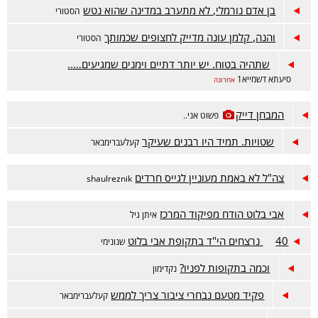
בן אדם נורמלי, לא מתערב במדינה שהוא נטש
הסטורי
והנה, קלמן עונה מדייק לחצופים שכמותך
הסטורי
שתהיה בטוח. יש יותר דתיים וימנים שמגיעים…..
סיעתא דשמייא1
אחרונה
המבחן דייק
פשוט אני..
שטויות. תמיד היו רבנים שעיקר
קעלעברימבאר
צה"ל לא באמת מעוניין לגייס חרדים
shaulreznik
אבי בלוט הודח מפיקוד המרכז
איתן גיל
40 נרצחים הי"ד בתקופת אבי בלוט
שנונימי
וכמה בתקופות לפניו?
נקדימון
פקיד מטעם נבחרי ציבור צריך לממש
קעלעברימבאר