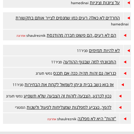
על ציונות וציניות
hamedinai
החרדים לא כאלה רעים כמו שמנסים לצייר אותם בתקשורת
hamedinai
הם לא רעים, הם פשוט חברה מהודנסת
shaulreznik
אחרונה
לא להיות תמימים
סביר11
התכוונתי למה שבגוף ההודעה
סביר11
כנראה גם זהות תהיה ככה אם תכנס
נפשי תערוג
אז בוא נשב בבית וניתן לשמאל לקחת את הבחירות
סביר11
נכון לכרגע, הצבעה לזהות זה הצבעה שלא תשפיע
נפשי תערוג
להפך, נצביע למפלגות שמצליחות לפעול ולשנות
הסטורי
"זהות" היא לא מפלגה
shaulreznik
אחרונה