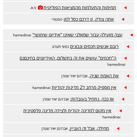
תמימות והתעלמות מהמציאות הפוליטית
פ.א.
אתה צודק, זו דרכם כסל למו
הסטורי
עצה מועילה עבור שמאלני שאינו "אידיוט שימושי"
hamedinai
רובם אנשים חכמים ונבונים
נפשי תערוג
ה"חכמים" עושים את זה בתשלום, האידיוטים בחינםנם
hamedinai
את האמת שניה,
אברהם יאיר שטרן
אין מספיק מרחב ל2 מדינות יהודיות
hamedinai
אז ככה, נתחיל בעובדות:
אברהם יאיר שטרן
אין מקום למדינה יהודית ולצידה מדינה פלסטינית
hamedinai
מחילה, אבל זה העניין.
אברהם יאיר שטרן