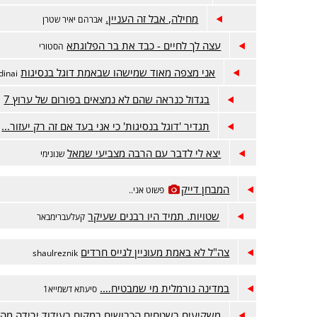
מחילה, אבל זה העניין.
אברהם יאיר שטרן
עצה לך לחיים - כבד את בר הפלוגתא
הסטורי
אני מצפה מאוד שמישהו שבאמת דוגל בנסיגות
inai
בגדול כנראה שהם לא נמצאים בפורום של ערוץ 7
ה
תגדיר 'דוגל בנסיגות' כי אני בעד אם זה רק יעזור...
יצא לי לדבר עם הרבה מצביעי שמאל
שנונימי
המבחן דייק
פשוט אני..
שטויות. תמיד היו רבנים שעיקר
קעלעברימבאר
צה"ל לא באמת מעוניין לגייס חרדים
shaulreznik
במדינה נורמלית מי שמבטיח….
סיעתא דשמייא1
משקיעים בשטחים הכבושים במקום בעידוד ירידה מה