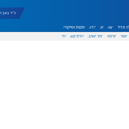
כ"ד באב תשפ"ו |
 ונדל"ן
דעות
אוכל
יהדות
הפקות וסיקורים
ספורט
פורומים
אתר ישיבה
יצירת קשר
עוד