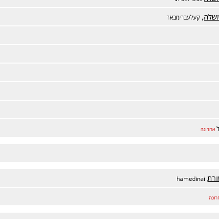
שלה,
קעלעברימבאר
אחרונה
ורת
hamedinai
רונה