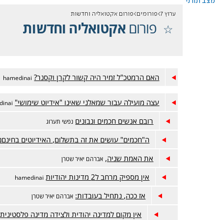
מצב תורני
ערוץ 7
פורומים
פורום אקטואליה וחדשות
פורום
אקטואליה וחדשות
האם הרמטכ"ל זמיר היה קשור לקרן וקסנר?
hamedinai
עצה מועילה עבור שמאלני שאינו "אידיוט שימושי"
dinai
רובם אנשים חכמים ונבונים
נפשי תערוג
ה"חכמים" עושים את זה בתשלום, האידיוטים בחינםנ
את האמת שניה,
אברהם יאיר שטרן
אין מספיק מרחב ל2 מדינות יהודיות
hamedinai
אז ככה, נתחיל בעובדות:
אברהם יאיר שטרן
אין מקום למדינה יהודית ולצידה מדינה פלסטינית