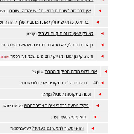
אין דבר כזה "שטחים כבושים" יש יהודה ושומרון
סיעתא
בהחלט, כדאי שתחליף את הכתובת שלך ליהודה ושו
לא רק שאין לו זכות קיום בעתיד
נקדימון
בן אדם נורמלי, לא מתערב במדינה שהוא נטש
הסטורי
והנה, קלמן עונה מדייק לחצופים שכמותך
הסטורי
אחרונה
אבי בלוט הודח מפיקוד המרכז
איתן גיל
40 נרצחים הי"ד בתקופת אבי בלוט
שנונימי
וכמה בתקופות לפניו?
נקדימון
פקיד מטעם נבחרי ציבור צריך לממש
קעלעברימבאר
הוא מימש
נפשי תערוג
והוא ימשיך לממש גם בעתיד?
קעלעברימבאר