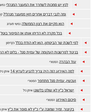
לכץ יש סמכות לשחרר את המעצר המנהלי
נפשי
ומה לגבי דברים אחרים חוץ ממעצר מנהלי?
קע
הוא מקיים את רצון הממשלה
נפשי תערוג
בכל מקרה לא הדיחו אותו אז הסיפור בוטל
לפי לשכת שר הביטחון, הוא לא הודח בכלל
נקדימון
בניגוד לפרשנות העקומה של עמית סגל - בלוט לא הו
עוד הבהרה
הסטורי
למה האירוע הזה היה צריך להגיע לערוץ 14
איתן גיל
ועכשיו, עמית סגל מתחפר
הסטורי
ישראל כ"ץ לא שולט בלשונו
איתן גיל
סיכום האירוע
הסטורי
בקיצור, זמיר שמונה ע"י כ"ץ לא סופר את כ"ץ
איתן ג