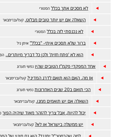
לא מסכים אתך בכלל
הסטורי
השאלה אם יש יותר טובים מבלוט.
קעלעברימבאר
לא נכנסתי לזה בכלל
הסטורי
ברור שלא תסכים איתי- "בכלל"
איתן גיל
הוא לא 'פתח חזית' ולכן כל דבריך מיותרים..
הסט
אחד המפקדי פקמ"ז הטובים שהיו
נפשי תערוג
אז מה. האם הוא תואם לדרג המדיני?
קעלעברימבאר
הכי תואם ב20 שנים האחרונות
נפשי תערוג
השאלה אם יש תואמים ממנו.
קעלעברימבאר
יכול להיות, אבל צריך להזהר מאוד שיהיה הפוך
נ
יש ממשלה בישראל או לא?
קעלעברימבאר
למה שהרמטכ"ל יתנגד? הוא גם מינוי של המ