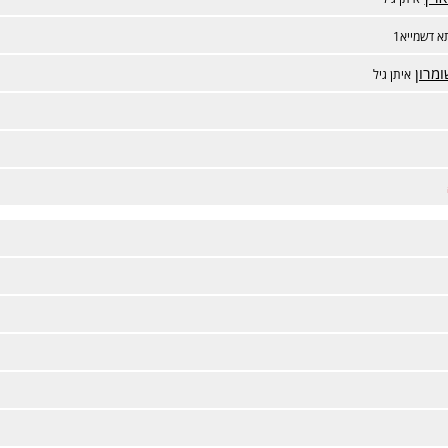
 דשמייא1
מרון
איתן גיל