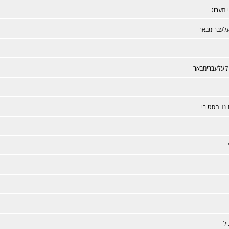
 תערוג
לעברימבאר
קעלעברימבאר
דח
הסטורי
יל