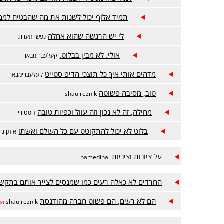
תמיד אלוף יכול לשנות את מה שהבטיח לממ
לי יש הרגשה שהוא אחלה
נפשי תערוג
אולי. לא מבין בבלוט.
קעלעברימבאר
מדהים אותי איך כל תוצכי הדיפ סטייט
קעלעברימבאר
טוב, מסיבה פשוטה
shaulreznik
מחילה, זה לא נכון וזה עוול וכפיות טובה
הסטורי
בלוט לא יכול להתקוטט עם כל העולם ואשתו
איתן גיל
על ציונות וציניות
hamedinai
החרדים לא כאלה רעים כמו שמנסים לצייר אותם בתקש
הם לא רעים, הם פשוט חברה מהודנסת
shaulreznik
אח