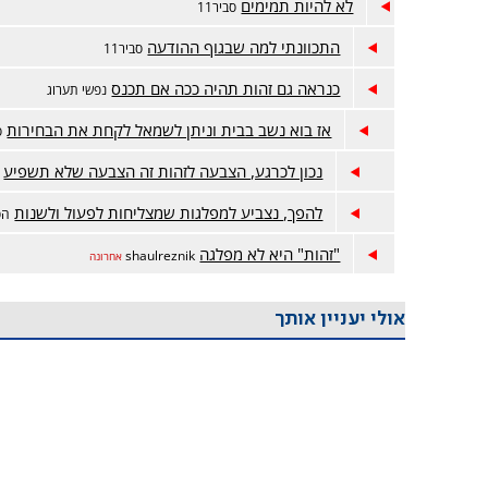
לא להיות תמימים
סביר11
התכוונתי למה שבגוף ההודעה
סביר11
כנראה גם זהות תהיה ככה אם תכנס
נפשי תערוג
אז בוא נשב בבית וניתן לשמאל לקחת את הבחירות
ס
נכון לכרגע, הצבעה לזהות זה הצבעה שלא תשפיע
להפך, נצביע למפלגות שמצליחות לפעול ולשנות
הס
"זהות" היא לא מפלגה
shaulreznik
אחרונה
אולי יעניין אותך