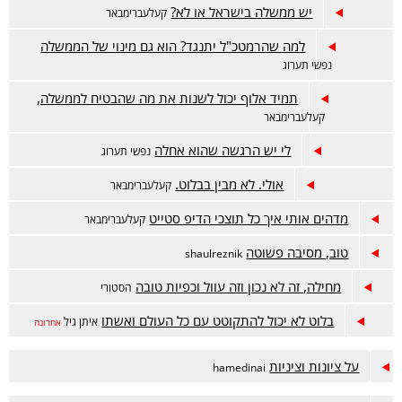
יש ממשלה בישראל או לא?
קעלעברימבאר
למה שהרמטכ"ל יתנגד? הוא גם מינוי של הממשלה
נפשי תערוג
תמיד אלוף יכול לשנות את מה שהבטיח לממשלה,
קעלעברימבאר
לי יש הרגשה שהוא אחלה
נפשי תערוג
אולי. לא מבין בבלוט.
קעלעברימבאר
מדהים אותי איך כל תוצכי הדיפ סטייט
קעלעברימבאר
טוב, מסיבה פשוטה
shaulreznik
מחילה, זה לא נכון וזה עוול וכפיות טובה
הסטורי
בלוט לא יכול להתקוטט עם כל העולם ואשתו
איתן גיל
אחרונה
על ציונות וציניות
hamedinai