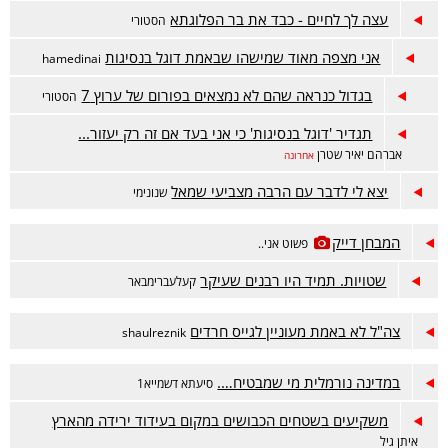
עצה לך לחיים - כבד את בר הפלוגתא
הסטורי
אני מצפה מאוד שמישהו שבאמת דוגל בנסיגות
hamedinai
בגדול כנראה שהם לא נמצאים בפורום של ערוץ 7
הסטורי
תגדיר 'דוגל בנסיגות' כי אני בעד אם זה רק יעזור...
אברהם יאיר שטרן
אחרונה
יצא לי לדבר עם הרבה מצביעי שמאל
שנונימי
המבחן דייק
פשוט אני..
שטויות. תמיד היו רבנים שעיקר
קעלעברימבאר
צה"ל לא באמת מעוניין לגייס חרדים
shaulreznik
במדינה נורמלית מי שמבטיח….
סיעתא דשמייא1
משקיעים בשטחים הכבושים במקום בעידוד ירידה מהארץ
איתן גיל