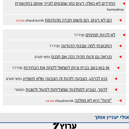
החרדים לא כאלה רעים כמו שמנסים לצייר אותם בתקשורת
hamedinai
הם לא רעים, הם פשוט חברה מהודנסת
shaulreznik
אחרונה
לא להיות תמימים
סביר11
התכוונתי למה שבגוף ההודעה
סביר11
כנראה גם זהות תהיה ככה אם תכנס
נפשי תערוג
אז בוא נשב בבית וניתן לשמאל לקחת את הבחירות
סביר11
נכון לכרגע, הצבעה לזהות זה הצבעה שלא תשפיע
נפשי תערוג
להפך, נצביע למפלגות שמצליחות לפעול ולשנות
הסטורי
"זהות" היא לא מפלגה
shaulreznik
אחרונה
אולי יעניין אותך