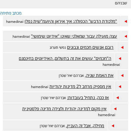
שבניהם
מכתב פתיחה
"מלכודת הדבש" הכפולה: איך איראן והיועמ"שית נפלו
hamedinai
עצה מועילה עבור שמאלני שאינו "אידיוט שימושי"
hamedinai
רובם אנשים חכמים ונבונים
נפשי תערוג
ה"חכמים" עושים את זה בתשלום, האידיוטים בחינםנם
hamedinai
את האמת שניה,
אברהם יאיר שטרן
אין מספיק מרחב ל2 מדינות יהודיות
hamedinai
אז ככה, נתחיל בעובדות:
אברהם יאיר שטרן
אין מקום למדינה יהודית ולצידה מדינה פלסטינית
hamedinai
מחילה, אבל זה העניין.
אברהם יאיר שטרן