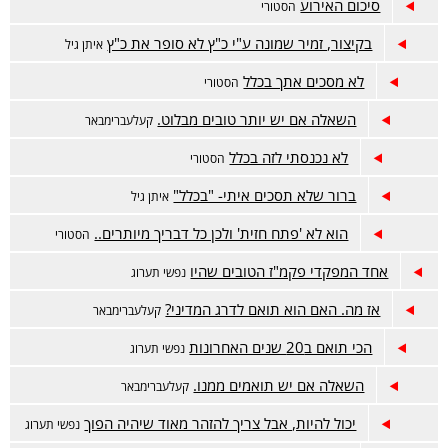
סיכום האירוע
הסטורי
בקיצור, זמיר שמונה ע"י כ"ץ לא סופר את כ"ץ
איתן גיל
לא מסכים אתך בכלל
הסטורי
השאלה אם יש יותר טובים מבלוט.
קעלעברימבאר
לא נכנסתי לזה בכלל
הסטורי
ברור שלא תסכים איתי- "בכלל"
איתן גיל
הוא לא 'פתח חזית' ולכן כל דבריך מיותרים..
הסטורי
אחד המפקדי פקמ"ז הטובים שהיו
נפשי תערוג
אז מה. האם הוא תואם לדרג המדיני?
קעלעברימבאר
הכי תואם ב20 שנים האחרונות
נפשי תערוג
השאלה אם יש תואמים ממנו.
קעלעברימבאר
יכול להיות, אבל צריך להזהר מאוד שיהיה הפוך
נפשי תערוג