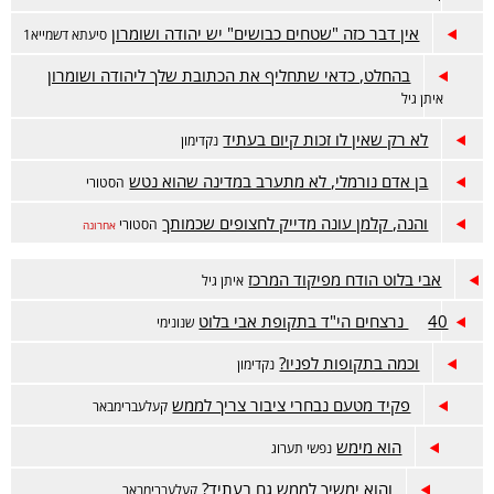
אין דבר כזה "שטחים כבושים" יש יהודה ושומרון
סיעתא דשמייא1
בהחלט, כדאי שתחליף את הכתובת שלך ליהודה ושומרון
איתן גיל
לא רק שאין לו זכות קיום בעתיד
נקדימון
בן אדם נורמלי, לא מתערב במדינה שהוא נטש
הסטורי
והנה, קלמן עונה מדייק לחצופים שכמותך
הסטורי
אחרונה
אבי בלוט הודח מפיקוד המרכז
איתן גיל
40 נרצחים הי"ד בתקופת אבי בלוט
שנונימי
וכמה בתקופות לפניו?
נקדימון
פקיד מטעם נבחרי ציבור צריך לממש
קעלעברימבאר
הוא מימש
נפשי תערוג
והוא ימשיך לממש גם בעתיד?
קעלעברימבאר