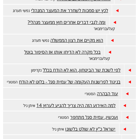
לכץ יש סמכות לשחרר את המעצר המנהלי
נפשי תערוג
ומה לגבי דברים אחרים חוץ ממעצר מנהלי?
קעלעברימבאר
הוא מקיים את רצון הממשלה
נפשי תערוג
בכל מקרה לא הדיחו אותו אז הסיפור בוטל
קעלעברימבאר
לפי לשכת שר הביטחון, הוא לא הודח בכלל
נקדימון
בניגוד לפרשנות העקומה של עמית סגל - בלוט לא הודח
הסטורי
עוד הבהרה
הסטורי
למה האירוע הזה היה צריך להגיע לערוץ 14
איתן גיל
ועכשיו, עמית סגל מתחפר
הסטורי
ישראל כ"ץ לא שולט בלשונו
איתן גיל