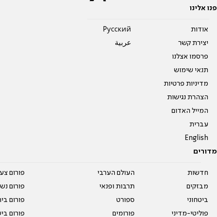
פנו אלינו
אודות
Pусский
יצירת קשר
عربية
פרסמו אצלנו
תנאי שימוש
מדיניות פרטיות
הצהרת נגישות
המייל האדום
עברית
English
מדורים
חדשות
העולם הערבי
פורום צע
מבזקים
תרבות ופנאי
פורום נשו
ביטחוני
ספורט
פורום בי
פוליטי-מדיני
פורומים
פורום בי