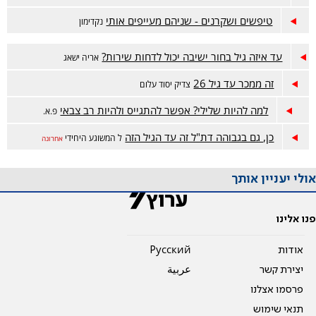
טיפשים ושקרנים - שניהם מעייפים אותי
נקדימון
עד איזה גיל בחור ישיבה יכול לדחות שירות?
אריה ישאג
זה ממכר עד גיל 26
צדיק יסוד עלום
למה להיות שלילי? אפשר להתגייס ולהיות רב צבאי
פ.א.
כן, גם בגבוהה דת"ל זה עד הגיל הזה
ל המשוגע היחידי
אחרונה
אולי יעניין אותך
פנו אלינו
אודות
Pусский
יצירת קשר
عربية
פרסמו אצלנו
תנאי שימוש