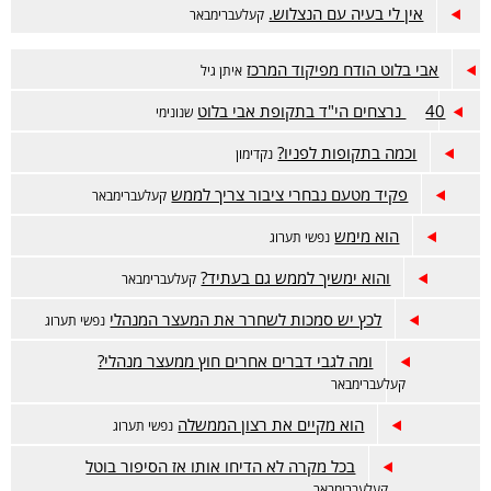
אין לי בעיה עם הנצלוש.
קעלעברימבאר
אבי בלוט הודח מפיקוד המרכז
איתן גיל
40 נרצחים הי"ד בתקופת אבי בלוט
שנונימי
וכמה בתקופות לפניו?
נקדימון
פקיד מטעם נבחרי ציבור צריך לממש
קעלעברימבאר
הוא מימש
נפשי תערוג
והוא ימשיך לממש גם בעתיד?
קעלעברימבאר
לכץ יש סמכות לשחרר את המעצר המנהלי
נפשי תערוג
ומה לגבי דברים אחרים חוץ ממעצר מנהלי?
קעלעברימבאר
הוא מקיים את רצון הממשלה
נפשי תערוג
בכל מקרה לא הדיחו אותו אז הסיפור בוטל
קעלעברימבאר