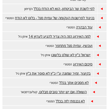
לפי לשכת שר הביטחון, הוא לא הודח בכלל
נקדימון
בניגוד לפרשנות העקומה של עמית סגל - בלוט לא הודח
הסטורי
עוד הבהרה
הסטורי
למה האירוע הזה היה צריך להגיע לערוץ 14
איתן גיל
ועכשיו, עמית סגל מתחפר
הסטורי
ישראל כ"ץ לא שולט בלשונו
איתן גיל
סיכום האירוע
הסטורי
בקיצור, זמיר שמונה ע"י כ"ץ לא סופר את כ"ץ
איתן גיל
לא מסכים אתך בכלל
הסטורי
השאלה אם יש יותר טובים מבלוט.
קעלעברימבאר
לא נכנסתי לזה בכלל
הסטורי