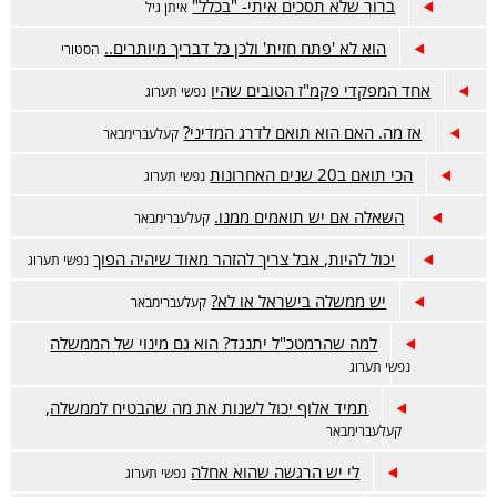
ברור שלא תסכים איתי- "בכלל"
איתן גיל
הוא לא 'פתח חזית' ולכן כל דבריך מיותרים..
הסטורי
אחד המפקדי פקמ"ז הטובים שהיו
נפשי תערוג
אז מה. האם הוא תואם לדרג המדיני?
קעלעברימבאר
הכי תואם ב20 שנים האחרונות
נפשי תערוג
השאלה אם יש תואמים ממנו.
קעלעברימבאר
יכול להיות, אבל צריך להזהר מאוד שיהיה הפוך
נפשי תערוג
יש ממשלה בישראל או לא?
קעלעברימבאר
למה שהרמטכ"ל יתנגד? הוא גם מינוי של הממשלה
נפשי תערוג
תמיד אלוף יכול לשנות את מה שהבטיח לממשלה,
קעלעברימבאר
לי יש הרגשה שהוא אחלה
נפשי תערוג