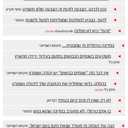
נכון לכרגע, הצבעה לזהות זה הצבעה שלא תשפיע
נפשי תערוג
להפך, נצביע למפלגות שמצליחות לפעול ולשנות
הסטורי
"זהות" היא לא מפלגה
shaulreznik
אחרונה
במדינה נורמלית מי שמבטיח….
סיעתא דשמייא1
משקיעים בשטחים הכבושים במקום בעידוד ירידה מהארץ
איתן גיל
אין דבר כזה "שטחים כבושים" יש יהודה ושומרון
סיעתא דשמייא1
בהחלט, כדאי שתחליף את הכתובת שלך ליהודה ושומרון
איתן גיל
אחרונה
לא רק שאין לו זכות קיום בעתיד
נקדימון
בן אדם נורמלי, לא מתערב במדינה שהוא נטש
הסטורי
הנה עוד הוכחה מי מעודד שנאת חינם בעם ישראל.
סיעתא דשמייא1