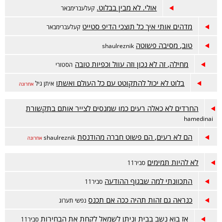
אולי. לא מבין בבלוט.
קעלעברימבאר
מדהים אותי איך כל תוצכי הדיפ סטייט
קעלעברימבאר
טוב, מסיבה פשוטה
shaulreznik
מחילה, זה לא נכון וזה עוול וכפיות טובה
הסטורי
בלוט לא יכול להתקוטט עם כל העולם ואשתו
איתן גיל
אחרונה
החרדים לא כאלה רעים כמו שמנסים לצייר אותם בתקשורת
hamedinai
הם לא רעים, הם פשוט חברה מהודנסת
shaulreznik
אחרונה
לא להיות תמימים
סביר11
התכוונתי למה שבגוף ההודעה
סביר11
כנראה גם זהות תהיה ככה אם תכנס
נפשי תערוג
אז בוא נשב בבית וניתן לשמאל לקחת את הבחירות
סביר11