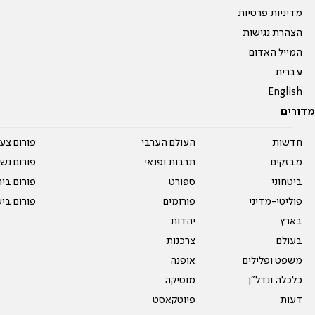
מדיניות פרטיות
הצהרת נגישות
המייל האדום
עברית
English
מדורים
חדשות
העולם הערבי
פורום צע
מבזקים
תרבות ופנאי
פורום נשו
ביטחוני
ספורט
פורום בי
פוליטי-מדיני
פורומים
פורום בי
בארץ
יהדות
בעולם
צרכנות
משפט ופלילים
אופנה
כלכלה ונדל"ן
מוסיקה
דעות
פיוטקאסט