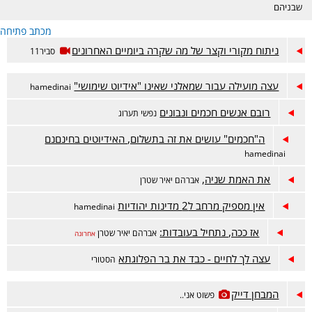
שבניהם
מכתב פתיחה
ניתוח מקורי וקצר של מה שקרה ביומיים האחרונים
סביר11
עצה מועילה עבור שמאלני שאינו "אידיוט שימושי"
hamedinai
רובם אנשים חכמים ונבונים
נפשי תערוג
ה"חכמים" עושים את זה בתשלום, האידיוטים בחינםנם
hamedinai
את האמת שניה,
אברהם יאיר שטרן
אין מספיק מרחב ל2 מדינות יהודיות
hamedinai
אז ככה, נתחיל בעובדות:
אברהם יאיר שטרן
אחרונה
עצה לך לחיים - כבד את בר הפלוגתא
הסטורי
המבחן דייק
פשוט אני..