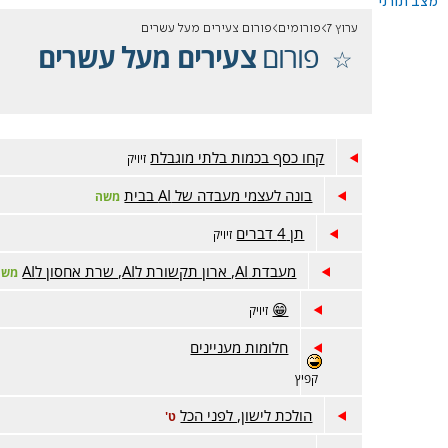
מצב תורני
ערוץ 7
פורומים
פורום צעירים מעל עשרים
פורום
צעירים מעל עשרים
קחו כסף בכמות בלתי מוגבלת
זיויק
בונה לעצמי מעבדה של AI בבית
משה
תן 4 דברים
זיויק
מעבדת AI, ארון תקשורת לAI, שרת אחסון לAI
משה
😁
זיויק
חלומות מעניינים
קפיץ
הולכת לישון, לפני הכל
ט'