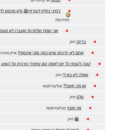
ג'מיני נחלץ לעזרתי😅 ולא מהסס לה
פתית שלג
אני שמח שלמרות שעברו לא מעט 
בדיוק
זיויק
אתם לא יודעים שיש כמה סוגי אינסוף?
אריק מהדרו
קונה לעצמי כל יום לאפה עם שיפודי פרגית על האש,
וואלה לא בא לי
זיויק
אז מה תאכל?
קעלעברימבאר
סלט
זיויק
אוי ואבוי
קעלעברימבאר
😁
זיויק
דשא זה טעים
ל המשוגע היחידי