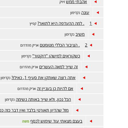
אהבתי ממש
זיויק
עונה
נקדימון
1. למה ההעדפה היא לתואר?
קפיץ
משיב
נקדימון
2. הציבור הכללי מטומטם
אריק מהדרום
כשקוראים למישהו "דוקטור"
נקדימון
זה שייך למאה העשרים
אריק מהדרום
אתה רוצה שאתקן את סעיף 1, כאילו?
נקדימון
אם להיות כן בעניין זה
אריק מהדרום
הכל נכון, ולא שייך באותה נשימה
נקדימון
מזל שהדיון תאורטי בלבד ואין דבר כזה כס
בעצם מצאתי עוד שימוש לכסף
משה