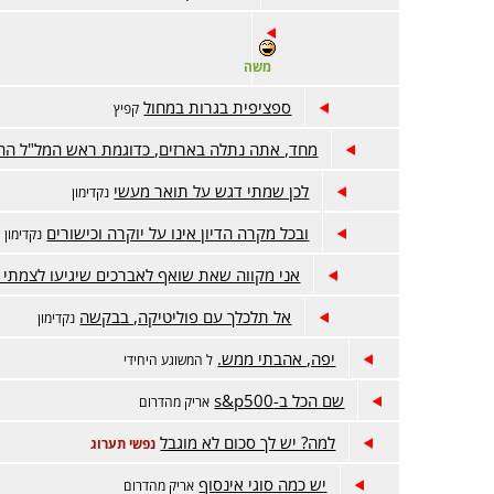
משה
ספציפית בגרות במחול
קפיץ
מחד, אתה נתלה בארזים, כדוגמת ראש המל"ל ה
לכן שמתי דגש על תואר מעשי
נקדימון
ובכל מקרה הדיון אינו על יוקרה וכישורים
נקדימון
אני מקווה שאת שואף לאברכים שיגיעו לצמתי
אל תלכלך עם פוליטיקה, בבקשה
נקדימון
יפה, אהבתי ממש.
ל המשוגע היחידי
שם הכל ב-s&p500
אריק מהדרום
למה? יש לך סכום לא מוגבל
נפשי תערוג
יש כמה סוגי אינסוף
אריק מהדרום