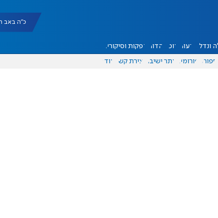
כ"ה באב תשפ"ו |
 ונדל"ן
דעות
אוכל
יהדות
הפקות וסיקורים
ספורט
פורומים
אתר ישיבה
יצירת קשר
עוד