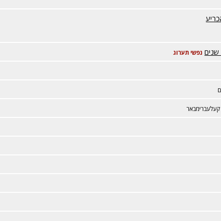
כריע
שנים
נפשי תערוג
ם
קעלעברימבאר