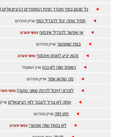
כל סכום כסף מוגדר תחת המספרים הרציונאלים (
תמיד אתה יכול להגדיל כסף
אריק מהדרום
אי אפשר להגדיל אינסוף
נפשי תערוג
בטח שאפשר
אריק מהדרום
והוא יגיע לאותו אינסוף
נפשי תערוג
האמת שזה לא נכון
ארץ השוקולד
מה שהוא אמר
אריק מהדרום
לזכרוני (ויכול להיות שאני טועה)
נפשי תערו
אתה לא צריך לעבור לאי רציונאלים
אריק
חוץ מזה
אריק מהדרום
לא בטוח שזה אפשרי
נפשי תערוג
תנסה
אריק מהדרום