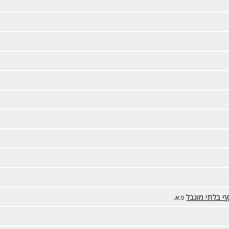
ף בלתי מוגבל
פ.א.