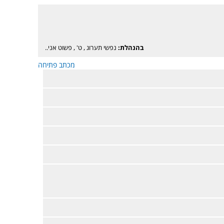
בהנהלת:
נפשי תערוג
,
ט'
,
פשוט אני..
מכתב פתיחה