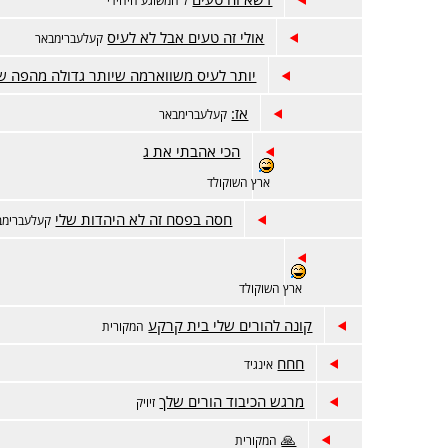
אולי זה טעים אבל לא לעיס
קעלעברימבאר
יותר לעיס משווארמה שיותר גדולה מהפה ש
אז:
קעלעברימבאר
הכי אהבתי את ג
ארץ השוקולד
חסה בפסח זה לא היהדות שלי
קעלעברימב
ארץ השוקולד
קונה להורים שלי בית קרקע
המקורית
חחח
אינגיד
מרגש הכיבוד הורים שלך
זיויק
🙏
המקורית