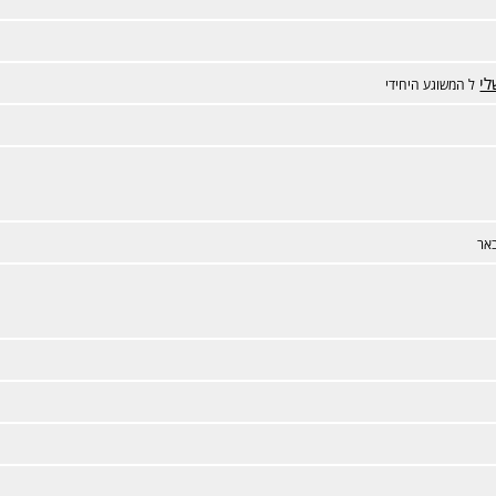
לי
ל המשוגע היחידי
אר