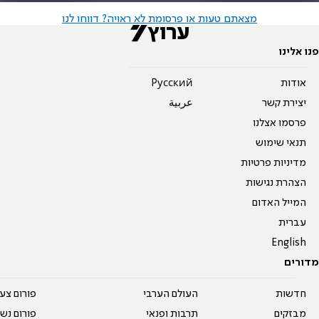
מצאתם טעות או פרסומת לא ראויה? דווחו לנו
פנו אלינו
אודות
Pусский
יצירת קשר
عربية
פרסמו אצלנו
תנאי שימוש
מדיניות פרטיות
הצהרת נגישות
המייל האדום
עברית
English
מדורים
חדשות
העולם הערבי
פורום צע
מבזקים
תרבות ופנאי
פורום נשו