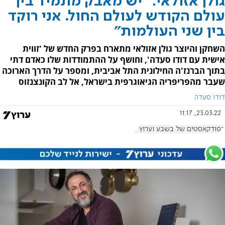
גולן אזולאי: "יש מאבק מתמיד בין
עולם הקודש לעולם החול. אני רוקד
בין שני העולמות"
השחקן והיוצר גולן אזולאי מתארח בפרק החדש של 'זווית
אישית עם דודו סעדה', וחושף על ההתמודדות שלו כאדם דתי
בתוך הברנז'ה החילונית התל אביבית, ומספר על הדרך הארוכה
שעבר מהפריפריה הגיאוגרפית בישראל, אל לב הקונצנזוס
דודו סעדה
23.03.22, 11:17
הפודקאסטים של בשבע וערוץ 7