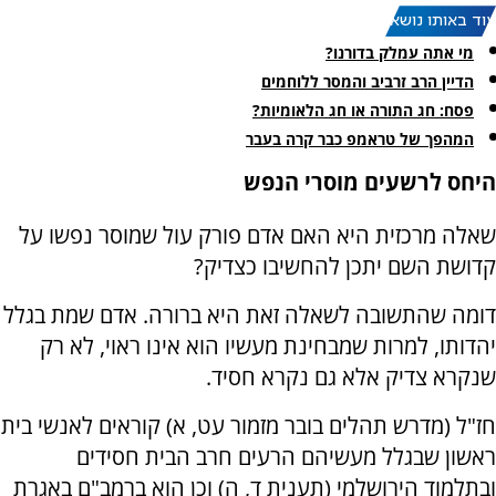
עוד באותו נושא:
מי אתה עמלק בדורנו?
הדיין הרב זרביב והמסר ללוחמים
פסח: חג התורה או חג הלאומיות?
המהפך של טראמפ כבר קרה בעבר
היחס לרשעים מוסרי הנפש
שאלה מרכזית היא האם אדם פורק עול שמוסר נפשו על
קדושת השם יתכן להחשיבו כצדיק?
דומה שהתשובה לשאלה זאת היא ברורה. אדם שמת בגלל
יהדותו, למרות שמבחינת מעשיו הוא אינו ראוי, לא רק
שנקרא צדיק אלא גם נקרא חסיד.
חז"ל (מדרש תהלים בובר מזמור עט, א) קוראים לאנשי בית
ראשון שבגלל מעשיהם הרעים חרב הבית חסידים
ובתלמוד הירושלמי (תענית ד, ה) וכן הוא ברמב"ם באגרת