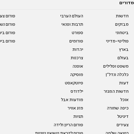
מדורים
חדשות
העולם הערבי
פורום צע
מבזקים
תרבות ופנאי
פורום נשו
ביטחוני
ספורט
פורום בי
פוליטי-מדיני
פורומים
פורום בי
בארץ
יהדות
בעולם
צרכנות
משפט ופלילים
אופנה
כלכלה ונדל"ן
מוסיקה
דעות
פיוטקאסט
חדשות המגזר
ילדודס
אוכל
מודעות אבל
כיפה שחורה
מזג אוויר
דיגיטל
תגיות
צעירים
פורום הריון ולידה
רפואה שלמה
פורום לקראת נישואין וזוגיות