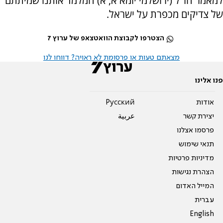
למאמר חז"ל (ירושלמי יומא א, א) המלמד אותנו שמיתתם
של צדיקים מכפרת על ישראל.
הצטרפו לקבוצת הוואטצאפ של ערוץ 7
מצאתם טעות או פרסומת לא ראויה? דווחו לנו
פנו אלינו
אודות
Pусский
יצירת קשר
عربية
פרסמו אצלנו
תנאי שימוש
מדיניות פרטיות
הצהרת נגישות
המייל האדום
עברית
English