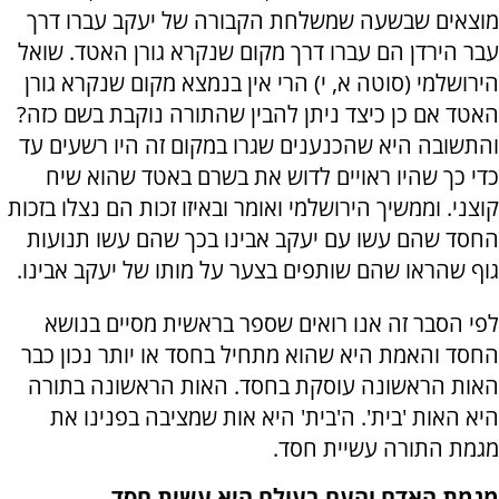
מוצאים שבשעה שמשלחת הקבורה של יעקב עברו דרך
עבר הירדן הם עברו דרך מקום שנקרא גורן האטד. שואל
הירושלמי (סוטה א, י) הרי אין בנמצא מקום שנקרא גורן
האטד אם כן כיצד ניתן להבין שהתורה נוקבת בשם כזה?
והתשובה היא שהכנענים שגרו במקום זה היו רשעים עד
כדי כך שהיו ראויים לדוש את בשרם באטד שהוא שיח
קוצני. וממשיך הירושלמי ואומר ובאיזו זכות הם נצלו בזכות
החסד שהם עשו עם יעקב אבינו בכך שהם עשו תנועות
גוף שהראו שהם שותפים בצער על מותו של יעקב אבינו.
לפי הסבר זה אנו רואים שספר בראשית מסיים בנושא
החסד והאמת היא שהוא מתחיל בחסד או יותר נכון כבר
האות הראשונה עוסקת בחסד. האות הראשונה בתורה
היא האות 'בית'. ה'בית' היא אות שמציבה בפנינו את
מגמת התורה עשיית חסד.
מגמת האדם והעם בעולם היא עשית חסד