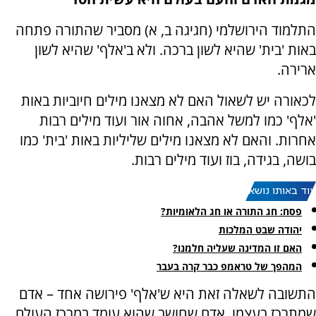
התלמוד הירושלמי (חגיגה ב, א) מסביר שהתורה פתחה
באות 'בית' שהיא לשון ברכה. ולא ב'אלף' שהיא לשון
ארירה.
לכאורה יש לשאול האם לא מצאנו מילים חיוביות באות
'אלף' כמו למשל אהבה, אחוה אור ועוד מילים רבות
אחרות. והאם לא מצאנו מילים שליליות באות 'בית' כמו
בושה, בגידה, בוז ועוד מילים רבות.
עוד באותו נושא:
פסח: חג התורה או חג הלאומיות?
יהודה שבט המלכות
האם זו המדינה שעליה חלמנו?
המהפך של טראמפ כבר קרה בעבר
התשובה לשאלה זאת היא ש'אלף' פירושה אחד – אדם
שמתרכז בעצמו. אדם שחושב שהוא עומד במרכז העולם