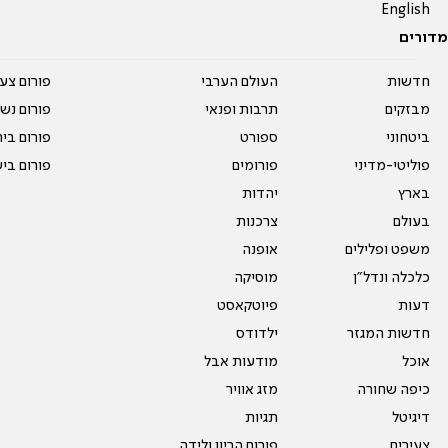
English
מדורים
חדשות
העולם הערבי
פורום צע
מבזקים
תרבות ופנאי
פורום נשו
ביטחוני
ספורט
פורום בי
פוליטי-מדיני
פורומים
פורום בי
בארץ
יהדות
בעולם
צרכנות
משפט ופלילים
אופנה
כלכלה ונדל"ן
מוסיקה
דעות
פיוטקאסט
חדשות המגזר
ילדודס
אוכל
מודעות אבל
כיפה שחורה
מזג אוויר
דיגיטל
תגיות
צעירים
פורום הריון ולידה