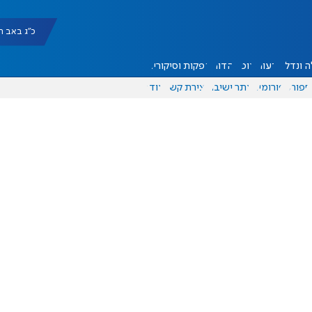
כ"ג באב תשפ"ו |
 ונדל"ן
דעות
אוכל
יהדות
הפקות וסיקורים
ספורט
פורומים
אתר ישיבה
יצירת קשר
עוד