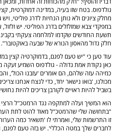
דבריו והוסיף: "חלק מהכוחות זה אחדות, ומכאן 
גולדפוס. בטח שזו בעיה, במדינה דמוקרטית, קצי
מחלק ציונים ולא נותן הנחיות לדרג פוליטי, ויש 
במפקדי צבא שמזלזלים בדרג הפוליטי. יש זלזול, 
תשעת החודשים שקדמו למלחמה צעקתי בקבינט נג
חלק גדול מהאסון הנורא של שבעה באוקטובר".
עוד טען כי "יש טעם לפגם, בדמוקרטיה קצין במד
כאן נקודת אמת גדולה - גולדפוס השמיע זעקה מ
כמיהה עזה שלהם, הם אומרים 'עזבנו הכול', וה
מכולנו, 'בואו נישאר יחד, כדי לנצח אנחנו צריכים
בשביל להיות ראויים לקורבן צריכים להיות נחושים
הוא המשיך ועלה למתקפה נגד הרמטכ"ל הרצי ה
"בתחושה שלי שהרמטכ"ל מאוד להוט לתת הערות
זו התרשמות שלי, ואמרתי לו 'תשאיר כמה הערות 
לחברים שלך במטה הכללי'. יש בזה טעם לפגם, וי