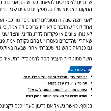
שדברים לא צריכים להיאמר כפי שהם, אני בחרת
המקום האמיתי שלהם. מפקדים נועזים שנלחמים
"אני רוצה שנהיה מסוגלים לומר מסר מורכב - א
אחד לומר שהדברים לא היו צריכים להיאמר, כי ל
לא נותן ציונים או פקודות לדרג מדיני, ומצד שני 
שאחרי שהדברים נאמרו יש בהם נקודת אמת פנימ
גם כנראה מהשינוי שעברתי אחרי שבעה באוקטוב
השר סמוטריץ' העביר מסר לרמטכ"ל: "תשאיר כמ
עוד באותו נושא:
"בופה" ענק, מבלבל ומסוכן של מפלגות ימין
סמוטריץ' עולה שלב בקמפיין
השרים מזהירים: "מסמך מסוכן לישראל"
יהודה שלזינגר: העשייה הייתה למען כולם
בנוסף, כאשר נשאל אם גדעון סער ייכנס לקבינ