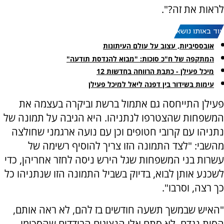
לראות את זה?".
עוד באותו נושא:
אובססיביות, עצוב על עולם העיתונות
המתקפה של ח"כ סוכות: "מבוא להנדסת תודעה"
מיכל פעילן - כתבת הרווחה בחדשות 12
עימות בשידור בין דפנה ליאל למיכל פעילן
פעילן התייחסה גם אתמול ברשת וביקרה בעצמה את
המשפחות שהצטרפו לנתניהו. היא הגיבה על תמונה של
נתניהו עם קרובי חטופים וכן עם נועה ארגמני שחולצה
מהשבי: "לצד התמונה הזו צריך להוסיף רשימה של
עשרות בני המשפחות שגל הירש ניסה לחזר אחריהן, כדי
לשכנע אותן לבוא, בדיוק בשביל התמונה הזו שנתניהו כל
כך רצה, וסרבו".
"האיש שבמשך תשעה חודשים בז להם, לא ראה אותם,
הסית נגדם. לא סתם אלו הנציגים הבודדים שהסכימו