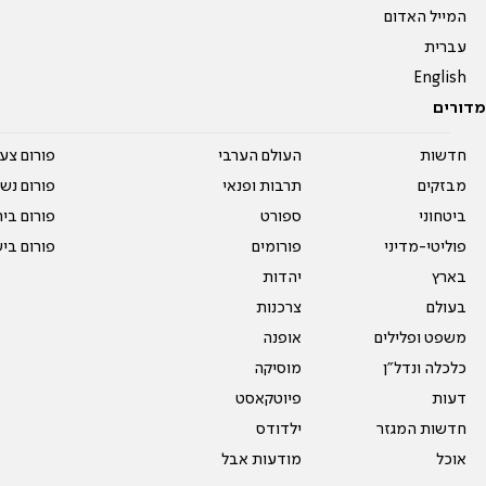
המייל האדום
עברית
English
מדורים
חדשות
העולם הערבי
פורום צע
מבזקים
תרבות ופנאי
פורום נשו
ביטחוני
ספורט
פורום בי
פוליטי-מדיני
פורומים
פורום בי
בארץ
יהדות
בעולם
צרכנות
משפט ופלילים
אופנה
כלכלה ונדל"ן
מוסיקה
דעות
פיוטקאסט
חדשות המגזר
ילדודס
אוכל
מודעות אבל