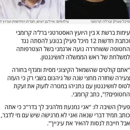
מיכל פעילן וברל'ה קרומבי
צילומים: אייל בן יעיש, חברת החדשות וערוץ 7
עימות ברשת X בין היועץ האסטרטגי ברל'ה קרומבי
וכתבת חדשות 12 מיכל פעילן בנוגע להסתה נגד
החטופה ששוחררה נועה ארגמני בשל הצטרפותה
למשלחת של ראש הממשלה לוושינגטון.
"אתם קולטים שהשמאל הקיצוני מסית ומגדף בחורה
צעירה שחזרה מחצי שנה של גיהנום בשבי רק כי העזה
לטוס לוושינגטון עם נתניהו במטרה לזעוק את זעקת
החטופים?!", כתב קרומבי.
פעילן השיבה לו: "אני נמנעת מלהגיב לך בדר"כ כי אתה
כותב תמיד דברי שנאה ואני לא מרגישה שיש עם מי לדבר,
אבל חייבת לנסות להאיר את עינייך".