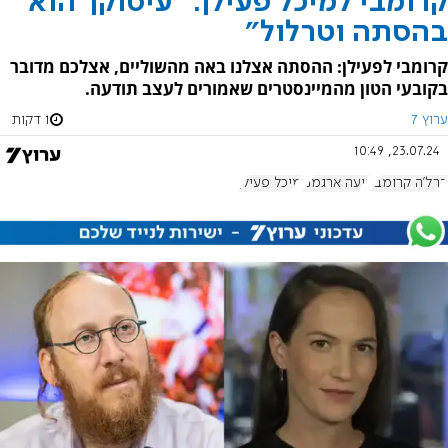
קרומבי למיכל פעילן: "עיסוקך הוא
בהסתה וטרלול"
קרומבי לפעילן: ההסתה אצלנו באה מהשוליים, אצלכם מדובר
בקובעי הטון מהמיינסטרים שאמורים לעצב תודעה.
ערוץ 7
1 דקות
23.07.24, 10:49
ברל'ה קרומבי
נועה ארגמני
מיכל פעילן