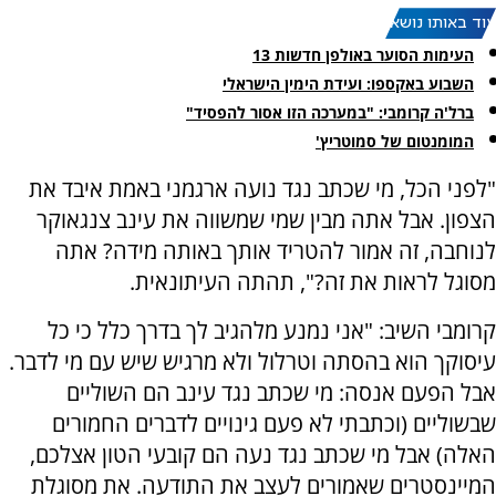
עוד באותו נושא:
העימות הסוער באולפן חדשות 13
השבוע באקספו: ועידת הימין הישראלי
ברל'ה קרומבי: "במערכה הזו אסור להפסיד"
המומנטום של סמוטריץ'
"לפני הכל, מי שכתב נגד נועה ארגמני באמת איבד את
הצפון. אבל אתה מבין שמי שמשווה את עינב צנגאוקר
לנוחבה, זה אמור להטריד אותך באותה מידה? אתה
מסוגל לראות את זה?", תהתה העיתונאית.
קרומבי השיב: "אני נמנע מלהגיב לך בדרך כלל כי כל
עיסוקך הוא בהסתה וטרלול ולא מרגיש שיש עם מי לדבר.
אבל הפעם אנסה: מי שכתב נגד עינב הם השוליים
שבשוליים (וכתבתי לא פעם גינויים לדברים החמורים
האלה) אבל מי שכתב נגד נעה הם קובעי הטון אצלכם,
המיינסטרים שאמורים לעצב את התודעה. את מסוגלת