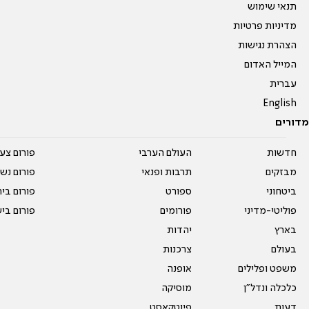
תנאי שימוש
מדיניות פרטיות
הצהרת נגישות
המייל האדום
עברית
English
מדורים
חדשות
העולם הערבי
פורום צע
מבזקים
תרבות ופנאי
פורום נשו
ביטחוני
ספורט
פורום בי
פוליטי-מדיני
פורומים
פורום בי
בארץ
יהדות
בעולם
צרכנות
משפט ופלילים
אופנה
כלכלה ונדל"ן
מוסיקה
דעות
פיוטקאסט