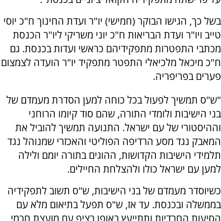
בשל כך, הגישו הבוקר (חמישי) יו"ר ועדת החינוך ח"כ יוסי
טייב ויו"ר ועדת הבריאות ח"כ יוני משריקי ליו"ר הכנסת
מכתבי התפטרות מתפקידיהם כראשי ועדות בכנסת. גם
ח"כ מיכאל מלכיאלי התפטר מתפקיד יו"ר הועדה לצמצום
פערים בפריפריה.
"ש"ס תמשיך לפעול בכל כוחה למען הסדרת מעמדם של
בני הישיבות ולומדי התורה, שהם סוד קיומו הרוחני
וההיסטורי של עם ישראל. התנועה תמשיך להוביל את
המאבק נגד מסע הרדיפה הפוליטי והאכזרי שמנוהל נגד
תלמידי הישיבות הקדושות, ההוגים בתורה יומם ולילה
למען עם ישראל כולו ולהצלחת החיילים.
כשיוסדר מעמדם של בני הישיבות, ש"ס תשוב לתפקידיה
בממשלה ובכנסת. עד אז, ש"ס תפעל בתיאום מלא עם
הסיעות החרדיות ותתייעץ באופן רציף עם מועצת חכמי