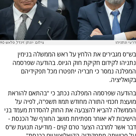
דרעי ונתניהו
צילום: יונתן זינדל, פלאש 90
בש"ס מגבירים את הלחץ על ראש הממשלה בנימין
נתניהו לקידום חקיקת חוק הגיוס. בהודעה שפרסמה
המפלגה נמסר כי חבריה יתפטרו מכל תפקידיהם
בקואליציה.
בהודעה שפרסמה המפלגה נכתב כי "בהתאם להוראת
מועצת חכמי התורה מחודש תמוז תשפ"ה, לפיה על
הממשלה להביא להצבעה את החוק להסדרת מעמד בני
הישיבות לא יאוחר מפתיחת מושב החורף של הכנסת -
דבר אשר למרבה הצער טרם קוים - מודיעה תנועת ש"ס
על פרישתה מתפקידיה הקואליציוניים בכנסת".