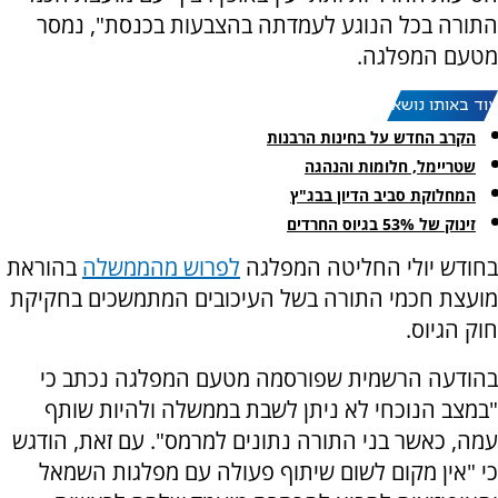
התורה בכל הנוגע לעמדתה בהצבעות בכנסת", נמסר
מטעם המפלגה.
עוד באותו נושא:
הקרב החדש על בחינות הרבנות
שטריימל, חלומות והנהגה
המחלוקת סביב הדיון בבג"ץ
זינוק של 53% בגיוס החרדים
בחודש יולי החליטה המפלגה
לפרוש מהממשלה
בהוראת
מועצת חכמי התורה בשל העיכובים המתמשכים בחקיקת
חוק הגיוס.
בהודעה הרשמית שפורסמה מטעם המפלגה נכתב כי
"במצב הנוכחי לא ניתן לשבת בממשלה ולהיות שותף
עמה, כאשר בני התורה נתונים למרמס". עם זאת, הודגש
כי "אין מקום לשום שיתוף פעולה עם מפלגות השמאל