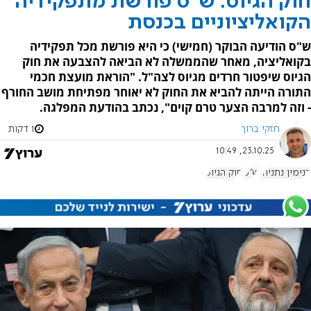
חוק הגיוס: ש"ס פורשת מתפקידיה
הקואליציוניים בכנסת
ש"ס הודיעה הבוקר (חמישי) כי היא פורשת מכל תפקידיה
בקואליציה, מאחר שהממשלה לא הביאה להצבעה את חוק
הגיוס שיפטור חרדים מגיוס לצה"ל. "הוראת מועצת חכמי
התורה הייתה להביא את החוק לא יאוחר מפתיחת מושב החורף
- וזה למרבה הצער טרם קוים", נכתב בהודעת המפלגה.
חזקי ברוך
1 דקות
23.10.25, 10:49
בנימין נתניהו
ש"ס
חוק הגיוס