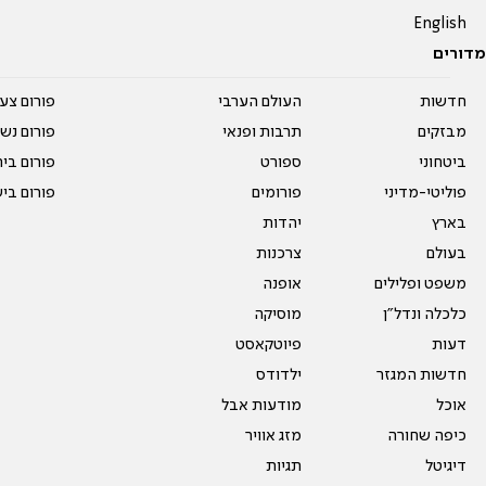
English
מדורים
חדשות
העולם הערבי
פורום צע
מבזקים
תרבות ופנאי
פורום נשו
ביטחוני
ספורט
פורום בי
פוליטי-מדיני
פורומים
פורום בי
בארץ
יהדות
בעולם
צרכנות
משפט ופלילים
אופנה
כלכלה ונדל"ן
מוסיקה
דעות
פיוטקאסט
חדשות המגזר
ילדודס
אוכל
מודעות אבל
כיפה שחורה
מזג אוויר
דיגיטל
תגיות