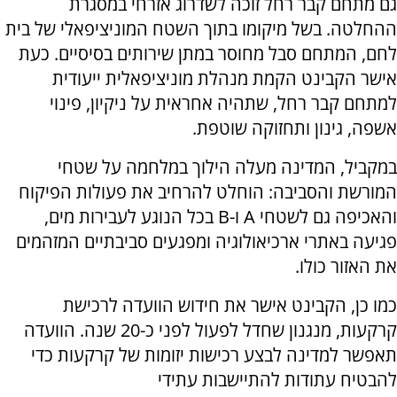
גם מתחם קבר רחל זוכה לשדרוג אזרחי במסגרת
ההחלטה. בשל מיקומו בתוך השטח המוניציפאלי של בית
לחם, המתחם סבל מחוסר במתן שירותים בסיסיים. כעת
אישר הקבינט הקמת מנהלת מוניציפאלית ייעודית
למתחם קבר רחל, שתהיה אחראית על ניקיון, פינוי
אשפה, גינון ותחזוקה שוטפת.
במקביל, המדינה מעלה הילוך במלחמה על שטחי
המורשת והסביבה: הוחלט להרחיב את פעולות הפיקוח
והאכיפה גם לשטחי A ו-B בכל הנוגע לעבירות מים,
פגיעה באתרי ארכיאולוגיה ומפגעים סביבתיים המזהמים
את האזור כולו.
כמו כן, הקבינט אישר את חידוש הוועדה לרכישת
קרקעות, מנגנון שחדל לפעול לפני כ-20 שנה. הוועדה
תאפשר למדינה לבצע רכישות יזומות של קרקעות כדי
להבטיח עתודות להתיישבות עתידי