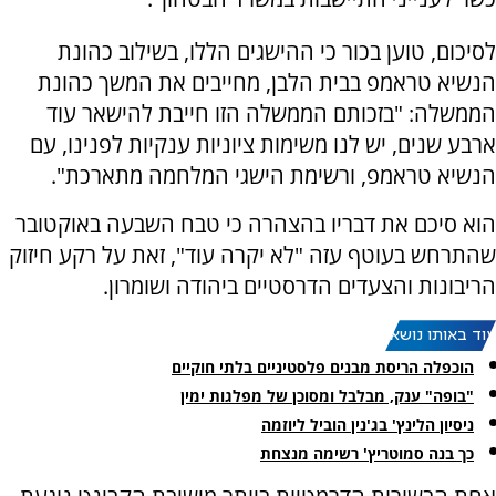
לסיכום, טוען בכור כי ההישגים הללו, בשילוב כהונת
הנשיא טראמפ בבית הלבן, מחייבים את המשך כהונת
הממשלה: "בזכותם הממשלה הזו חייבת להישאר עוד
ארבע שנים, יש לנו משימות ציוניות ענקיות לפנינו, עם
הנשיא טראמפ, ורשימת הישגי המלחמה מתארכת".
הוא סיכם את דבריו בהצהרה כי טבח השבעה באוקטובר
שהתרחש בעוטף עזה "לא יקרה עוד", זאת על רקע חיזוק
הריבונות והצעדים הדרסטיים ביהודה ושומרון.
עוד באותו נושא:
הוכפלה הריסת מבנים פלסטיניים בלתי חוקיים
"בופה" ענק, מבלבל ומסוכן של מפלגות ימין
ניסיון הלינץ' בג'נין הוביל ליוזמה
כך בנה סמוטריץ' רשימה מנצחת