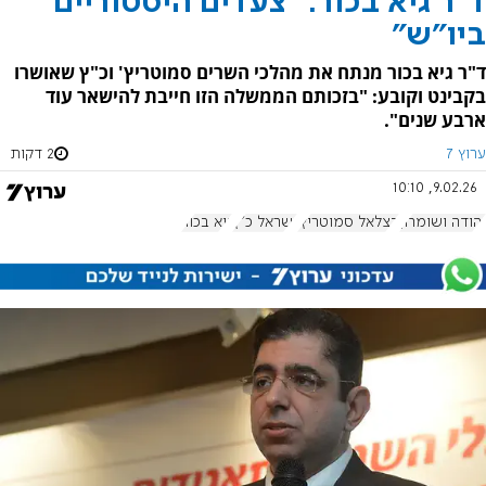
ד"ר גיא בכור: "צעדים היסטוריים
ביו"ש"
ד"ר גיא בכור מנתח את מהלכי השרים סמוטריץ' וכ"ץ שאושרו
בקבינט וקובע: "בזכותם הממשלה הזו חייבת להישאר עוד
ארבע שנים".
ערוץ 7
2 דקות
9.02.26, 10:10
יהודה ושומרון
בצלאל סמוטריץ'
ישראל כ"ץ
גיא בכור