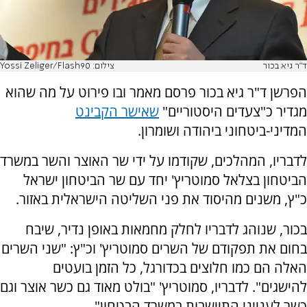
ד"ר גיא בכור
צילום: Yossi Zeliger/Flash90
הפרשן ד"ר גיא בכור פרסם מאמר ובו פירוט על מה שהוא
מגדיר כ"צעדים היסטוריים"
שאישר הקבינט
המדיני-ביטחוני ביהודה ושומרון.
לדבריו, המהלכים, שקודמו על ידי שר האוצר והשר במשרד
הביטחון בצלאל סמוטריץ' יחד עם שר הביטחון ישראל
כ"ץ, משנים מהיסוד את פני השליטה הישראלית באזור.
בכור, שנוהג לדבריו לחלק מחמאות באופן נדיר, שיבח
בחום את תפקודם של השרים סמוטריץ' וכ"ץ: "שני השרים
האלה הם כמו חלוצים בכדורגל, כל הזמן בועטים
להישגים". לדבריו, סמוטריץ' "בולט מאוד גם כשר אוצר וגם
כשר לענייני התיישבות במשרד הבטחון".