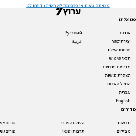
מצאתם טעות או פרסומת לא ראויה? דווחו לנו
פנו אלינו
אודות
Pусский
יצירת קשר
عربية
פרסמו אצלנו
תנאי שימוש
מדיניות פרטיות
הצהרת נגישות
המייל האדום
עברית
English
מדורים
חדשות
העולם הערבי
פורום צע
מבזקים
תרבות ופנאי
פורום נשו