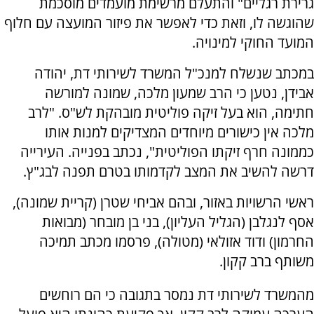
גרירת רגליים" והתעלם מרשימת מועמדים מוסכמת
שהוגשה לו, וזאת כדי לאפשר את פיזור המועצה עם חלוף
המועד החוקי למינויה.
במכתב שנשלח למנכ"ל המשרד לשירותי דת, יהודה
אבידן, נטען כי הרב שמעון מלכה, שמונה למורשה
חתימה, הוא בעל זיקה פוליטית מובהקת לש"ס. "לרב
מלכה אין כישורים מיוחדים המצדיקים למנות אותו
כממונה חרף זיקתו הפוליטית", נכתב בפנייה. העירייה
דרשה להשיב את המצב לקדמותו בטרם תפנה לבג"ץ.
ראשי הרשויות באזור, ובהם אביחי שטרן (קריית שמונה),
אסף לנגלבן (הגליל העליון), בני בן מובחר (מבואות
החרמון) ודוד אזולאי (מטולה), פרסמו מכתב תמיכה
משותף ברב קקון.
מהמשרד לשירותי דת נמסר בתגובה כי הם רוחשים