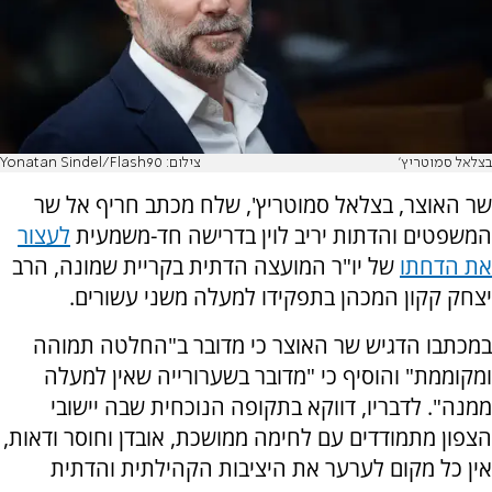
בצלאל סמוטריץ'
צילום: Yonatan Sindel/Flash90
שר האוצר, בצלאל סמוטריץ', שלח מכתב חריף אל שר
המשפטים והדתות יריב לוין בדרישה חד-משמעית
לעצור
את הדחתו
של יו"ר המועצה הדתית בקריית שמונה, הרב
יצחק קקון המכהן בתפקידו למעלה משני עשורים.
במכתבו הדגיש שר האוצר כי מדובר ב"החלטה תמוהה
ומקוממת" והוסיף כי "מדובר בשערורייה שאין למעלה
ממנה". לדבריו, דווקא בתקופה הנוכחית שבה יישובי
הצפון מתמודדים עם לחימה ממושכת, אובדן וחוסר ודאות,
אין כל מקום לערער את היציבות הקהילתית והדתית