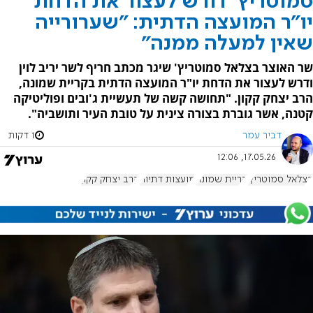
סמוטריץ' דורש לעצור את הדחת
יו"ר המועצה הדתית: "שערורייה
שאין למעלה ממנה"
שר האוצר בצלאל סמוטריץ' שיגר מכתב חריף לשר יריב לוין
ודרש לעצור את הדחת יו"ר המועצה הדתית בקריית שמונה,
הרב יצחק קקון. "תחושה קשה של תעשיית ג'ובים ופוליטיקה
קטנה, אשר גוברת בצורה צינית על טובת העיר ותושביה".
דביר עמר
1 דקות
17.05.26, 12:06
בצלאל סמוטריץ'
קריית שמונה
מועצות דתיות
הרב יצחק קקון