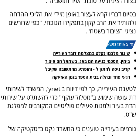
בצורה צינית על טובת העיר ותושביה".
בסיום דבריו קרא לעצור באופן מיידי את הליכי ההדחה
ולהותיר את הרב קקון בתפקידו הנוכחי, "כפי שדורשים
נציגי הציבור בשטח".
עוד באותו נושא:
שיגור מלבנון נקלט במצלמת דובר העירייה
בימין, הסכמי כניעה הם באג. בשמאל הם פיצ'ר
קריב ניסה להתקיל - והופתע מהתשובה שקיבל
רגעי פחד ובהלה בבית הספר בזמן האזעקה
לטענת העירייה, כך לפי דיווח ב'ynet', המשרד לשירותי
דת עושה שימוש ב"מסלול עוקף" כדי להשתלט על שירותי
הדת בעיר ולמנות פעילים פוליטיים המקורבים למפלגת
ש"ס.
גורמים בעירייה טוענים כי המשרד נקט ב"טקטיקה של