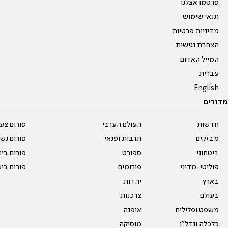
פרסמו אצלנו
תנאי שימוש
מדיניות פרטיות
הצהרת נגישות
המייל האדום
עברית
English
מדורים
חדשות
העולם הערבי
פורום צע
מבזקים
תרבות ופנאי
פורום נשו
ביטחוני
ספורט
פורום בי
פוליטי-מדיני
פורומים
פורום בי
בארץ
יהדות
בעולם
צרכנות
משפט ופלילים
אופנה
כלכלה ונדל"ן
מוסיקה