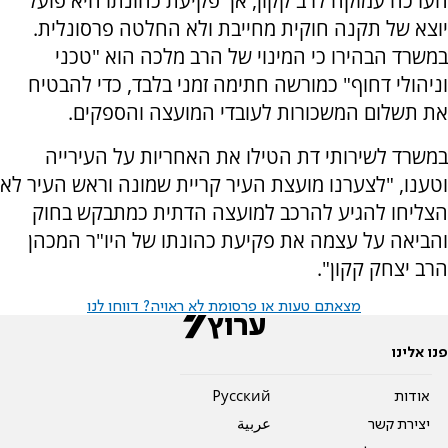
הערכה עמוקה לרב קקון, אך פקיעת כהונתו היא פועל
יוצא של תקנה חוקית מחייבת ולא החלטה פרסונלית.
במשרד הבהירו כי המינוי של הרב מלכה הוא "טכני
וניהולי דחוף" כמורשה חתימה זמני בלבד, כדי להבטיח
את תשלום המשכורות לעובדי המועצה והספקים.
במשרד לשירותי דת הטילו את האחריות על העירייה
וטענו, "לצערנו מועצת העיר קריית שמונה וראש העיר לא
הצליחו להגיע להרכב למועצה הדתית כמתבקש בחוק
והביאה על עצמה את פקיעת כהונתו של היו"ר המכהן
הרב יצחק קקון".
מצאתם טעות או פרסומת לא ראויה? דווחו לנו
פנו אלינו
אודות
Pусский
יצירת קשר
عربية