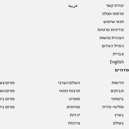
יצירת קשר
عربية
פרסמו אצלנו
תנאי שימוש
מדיניות פרטיות
הצהרת נגישות
המייל האדום
עברית
English
מדורים
חדשות
העולם הערבי
פורום צע
מבזקים
תרבות ופנאי
פורום נשו
ביטחוני
ספורט
פורום בי
פוליטי-מדיני
פורומים
פורום בי
בארץ
יהדות
בעולם
צרכנות