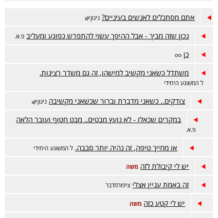
אתם מסתכלים לאנשים בעיניים?
ניגון🌿
נכון שזה מביך - אבל ההיפך עשוי להתפרש כפוגע ומעליב
פ.א.
כן
oo
משתדל כשאני מקשיב למישהו, זה גם משדר רצינות.
ל המשוגע היחידי
צודקים.. כשאני מדברת וברור שכשאני מקשיבה
ניגון🌿
במקרים שכאלו - לא נועץ מבטים.. מבט חטוף ועובר הלאה
פ.א.
או מחייך טיפה, זה נהיה יותר סבבה.
ל המשוגע היחידי
יש לי קיבולת לזה
משה
זה באמת עניין אצלי
ציפורמדבר
יש לי קטע כזה
משה