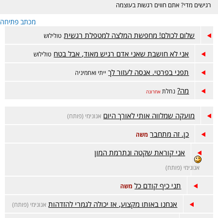
רגישים מדי? אתם חווים רגשות בעוצמה
גבוהה? האם רעש, אורות חזקים והמולה
מכתב פתיחה
מסביב מציפים אתכם בקלות? זה המקום
הנכון בשבלכם :)
שלום לכולם! מחפשת המלצה למטפלת רגשית
טולילוש
אני לא חושבת שאני אדם רגיש מאוד, אבל בטח
טולילוש
תפני בפרטי. אנסה לעזור לך
ייתי ואחמיניה
מה?
נחלת
אחרונה
מועקה שמלווה אותי לאורך היום
אנונימי (פותח)
כן. זה מתחבר
משה
אני קוראת שקטה ונתרמת המון
אנונימי (פותח)
תני כיף קודם כל
משה
אנחנו באותו מקצוע, אז יכולה לגמרי להזדהות
אנונימי (פותח)