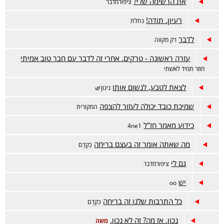
את הרשימה שלי?
ציפורמדבר
רעיון. תודה!
נחלת
לדבר
רק מקווה
עזרה ראשונה - טרקים. אחרי זה לדבר עם חבר טוב אמיתי
חוזר תמיד לאשתי
לצאת לטבע, לנשום אותו
ניגון🌿
שמיכת כובד יכולה לעזור להצפה
המקורית
כידוע מאמר חז"ל
4ne1
מה שאתה אומר זה בעצם בריחה
כְּקֶדֶם
גם לי
ציפורמדבר
יש
oo
כל התרבות שלנו זה בריחה
כְּקֶדֶם
נכון. אז מה? זה לא נכון.
משה