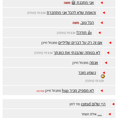
אני מתכנת 😃
משה
והאמת שלא להכל אני מתחברת
אנונימי (פותח)
הכל טוב.
משה
👍 תודה!!
אנונימי (פותח)
אם זה רק על דברים שליליים
מתנחל חייכן
לא בטוחה שהבנתי את כוונתך
אנונימי (פותח)
אנסה
מתנחל חייכן
נשמע מוכר
אנונימי (פותח)
לא מספיק מכיר hsp
מתנחל חייכן
אחרונה
היי שלום cptsd
סיר לחץ
....
אילת השחר