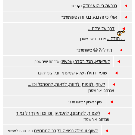
כנראה כי הוא צודק
נקדימון
אולי כי זה נגע בנקודה
ציפורמדבר
דרך על יבלת...
... תודה...
אברהם יאיר שטרן
מחילה? 😬
ציפורמדבר
לאלאלא, הכל בסדר (עכשיו)
אברהם יאיר שטרן
שופי זו מילה שלא שמעתי יובל
ציפורמדבר
לשוף, לצפות, לחזות, לראות, להסתכל וכו'...
אברהם יאיר שטרן
שוף אשוף
ציפורמדבר
ליצפור, להתבונן, להעמיק, וכו וכו ואידך זיל גמור
אברהם יאיר שטרן
לשוף זו מילה נפוצה בקרב המתחיים
חוזר תמיד לאשתי