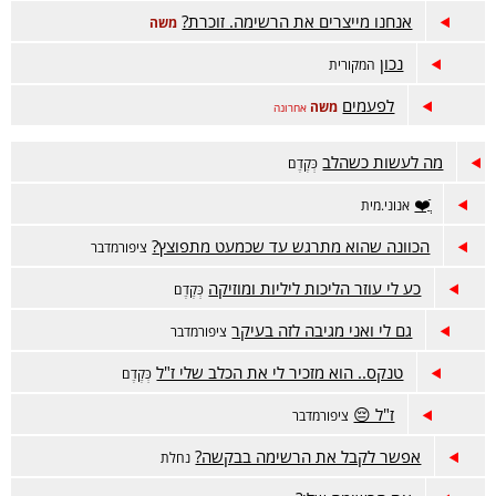
אנחנו מייצרים את הרשימה. זוכרת?
משה
נכון
המקורית
לפעמים
משה
אחרונה
מה לעשות כשהלב
כְּקֶדֶם
ֲֿ❤️
אנוני.מית
הכוונה שהוא מתרגש עד שכמעט מתפוצץ?
ציפורמדבר
כע לי עוזר הליכות ליליות ומוזיקה
כְּקֶדֶם
גם לי ואני מגיבה לזה בעיקר
ציפורמדבר
טנקס.. הוא מזכיר לי את הכלב שלי ז"ל
כְּקֶדֶם
ז"ל 😔
ציפורמדבר
אפשר לקבל את הרשימה בבקשה?
נחלת