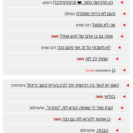
כע מרגישה כמוך..❤️ (ציפורמידבר)
ניגון🌿
פעם לא הייתי מסוגלת
נעמי28
אני לא מסוגל
רוכב שמים
אתה גם בן אדם של חוש אחד?
משה
לא חשבתי על זה אף פעם ככה
רוכב שמים
שמתי לב לזה
משה
כן
xmasterx
אחרונה
האם יש קשר בין רגישות יתר לבין בעיית קשב וריכוז?
ציפורמדבר
בוודאי
משה
קצת מוזר לי שאתה קורא לזה "פתרון".
אלעזר300
כן אפשר לקרוא לזה גם ככה
משה
הבנתי.
אלעזר300