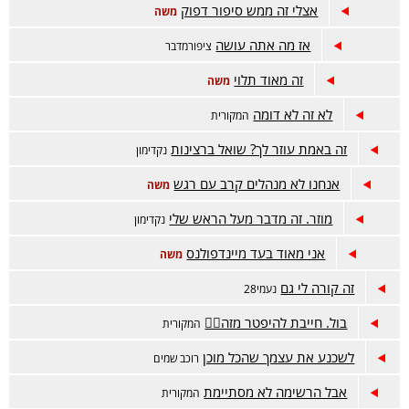
אצלי זה ממש סיפור דפוק
משה
אז מה אתה עושה
ציפורמדבר
זה מאוד תלוי
משה
לא זה לא דומה
המקורית
זה באמת עוזר לך? שואל ברצינות
נקדימון
אנחנו לא מנהלים קרב עם רגש
משה
מוזר. זה מדבר מעל הראש שלי
נקדימון
אני מאוד בעד מיינדפולנס
משה
זה קורה לי גם
נעמי28
בול. חייבת להיפטר מזה😵‍💫
המקורית
לשכנע את עצמך שהכל מוכן
רוכב שמים
אבל הרשימה לא מסתיימת
המקורית