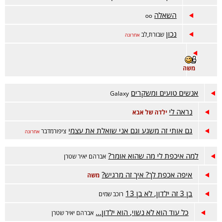
השאלה
oo
נכון
שבורת,לב
אחרונה
משה
אנשים טועים ומשקרים
Galaxy
נראה לי
ילדה של אבא
גם אותי זה משגע וגם אני שואלת את עצמי
ציפורמדבר
אחרונה
למה איכפת לי מה שהוא אומר?
אברהם יאיר שטרן
איפה אכפת לך? איך זה מרגיש?
משה
בן 3 זה ילדון, לא בן 13
רוכב שמים
כל עוד הוא לא נשוי, הוא ילדון...
אברהם יאיר שטרן