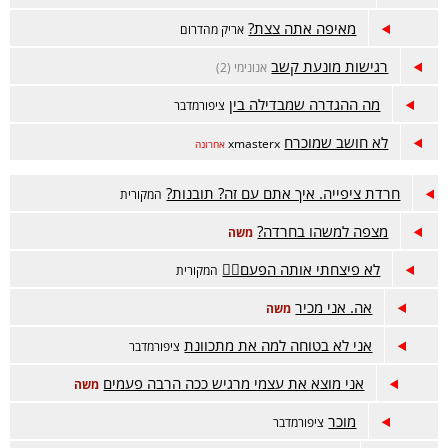
מאיפה אתה צצת?
אריק מהדרום
רגישות מונעת קשב
אנונימי (2)
מה ההגדרה שמבדילה בין
ציפורמדבר
לא חושב שמוכרח
xmasterx
אחרונה
חרדת ציפייה. איך אתם עם זה? תובנות?
המקורית
מצפה למשהו בחרדה?
משה
לא פיצחתי אותה הפעם😵‍💫
המקורית
אה. אני מכיר
משה
אני לא בטוחה למה את מתכוונת
ציפורמדבר
אני מוצא את עצמי מרגיש ככה הרבה פעמים
משה
מוכר
ציפורמדבר