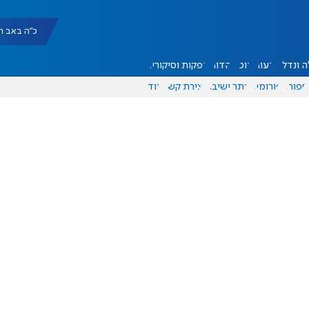
כ"ה באב תשפ"ו |
 ונדל"ן
דעות
אוכל
יהדות
הפקות וסיקורים
ספורט
פורומים
אתר ישיבה
יצירת קשר
עוד