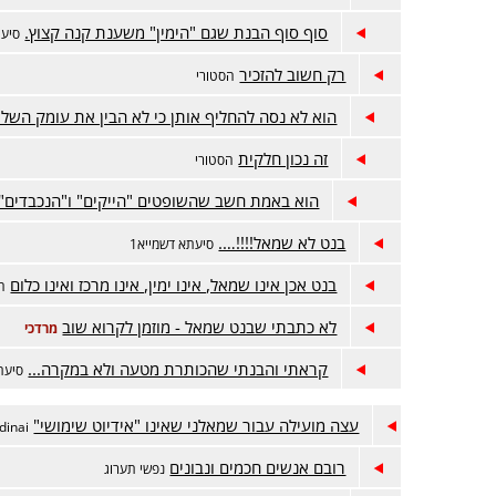
סוף סוף הבנת שגם "הימין" משענת קנה קצוץ.
סיעת
רק חשוב להזכיר
הסטורי
הוא לא נסה להחליף אותן כי לא הבין את עומק השל
זה נכון חלקית
הסטורי
הוא באמת חשב שהשופטים "הייקים" ו"הנכבדים"
בנט לא שמאל!!!!….
סיעתא דשמייא1
בנט אכן אינו שמאל, אינו ימין, אינו מרכז ואינו כלום
ה
לא כתבתי שבנט שמאל - מוזמן לקרוא שוב
מרדכי
קראתי והבנתי שהכותרת מטעה ולא במקרה...
סיעתא
עצה מועילה עבור שמאלני שאינו "אידיוט שימושי"
dinai
רובם אנשים חכמים ונבונים
נפשי תערוג