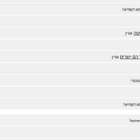
א דשמייא1
יטה
אורין
 הם ישרים
אורין
סטורי
 דשמייא1
hame