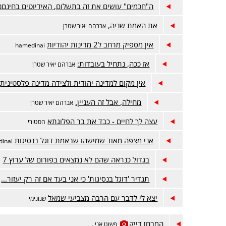
ה"חכמים" עושים את זה בתשלום, האידיוטים בחינםנ
את האמת שניה,
אברהם יאיר שטרן
אין מספיק מרחב ל2 מדינות יהודיות
hamedinai
אז ככה, נתחיל בעובדות:
אברהם יאיר שטרן
אין מקום למדינה יהודית ולצידה מדינה פלסטינית
מחילה, אבל זה העניין.
אברהם יאיר שטרן
עצה לך לחיים - כבד את בר הפלוגתא
הסטורי
אני מצפה מאוד שמישהו שבאמת דוגל בנסיגות
inai
בגדול כנראה שהם לא נמצאים בפורום של ערוץ 7
ה
תגדיר 'דוגל בנסיגות' כי אני בעד אם זה רק יעזור...
יצא לי לדבר עם הרבה מצביעי שמאל
שנונימי
המבחן דייק
פשוט אני..