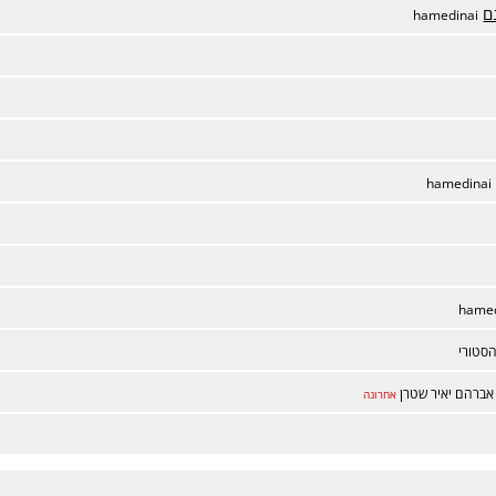
ם
hamedinai
hamedinai
hamed
סטורי
אברהם יאיר שטרן
אחרונה