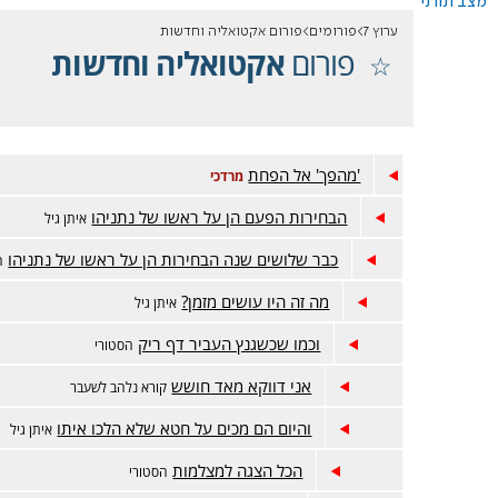
מצב תורני
ערוץ 7
פורומים
פורום אקטואליה וחדשות
פורום
אקטואליה וחדשות
'מהפך' אל הפחת
מרדכי
הבחירות הפעם הן על ראשו של נתניהו
איתן גיל
כבר שלושים שנה הבחירות הן על ראשו של נתניהו
ה
מה זה היו עושים מזמן?
איתן גיל
וכמו שכשגנץ העביר דף ריק
הסטורי
אני דווקא מאד חושש
קורא נלהב לשעבר
והיום הם מכים על חטא שלא הלכו איתו
איתן גיל
הכל הצגה למצלמות
הסטורי