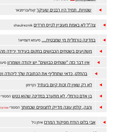
שטויות. תמיד היו רבנים שעיקר
קעלעברימבאר
צה"ל לא באמת מעוניין לגייס חרדים
shaulreznik
במדינה נורמלית מי שמבטיח….
סיעתא דשמייא1
משקיעים בשטחים הכבושים במקום בעידוד ירידה מה
אין דבר כזה "שטחים כבושים" יש יהודה ושומרון
סיעתא
בהחלט, כדאי שתחליף את הכתובת שלך ליהודה ושו
לא רק שאין לו זכות קיום בעתיד
נקדימון
בן אדם נורמלי, לא מתערב במדינה שהוא נטש
הסטורי
והנה, קלמן עונה מדייק לחצופים שכמותך
הסטורי
אחרונה
אבי בלוט הודח מפיקוד המרכז
איתן גיל