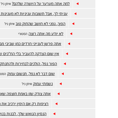
למה אתה מערער על היושרה שלהם?
איתן גיל
עניתי לך, אבל תשובות עניניות לא מענינות 
הפוך, גפני לא חושב שהחוק טוב
איתן גיל
לא יודע מה אתה רוצה
הסטורי
אתה פרשן לענייני חרדים כמו שביבי מבי
אין שום הצדקה להעביר בלי הח"כים ש
הפור נפל, הולכים לבחירות ולהתנתק
שום דבר לא נפל, תנשום עמוק
הסטור
נשמתי עמוק
איתן גיל
אתה צודק שזו באמת חוצפה שאין
רציפות רק אם הימין ירכיב את
הנסיון הנואש שלך, לבנות בנ