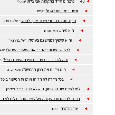
40 נרצחים הי"ד בתקופת אבי בלוט
שנונימי
וכמה בתקופות לפניו?
נקדימון
פקיד מטעם נבחרי ציבור צריך לממש
קעלעברימבאר
הוא מימש
נפשי תערוג
והוא ימשיך לממש גם בעתיד?
קעלעברימבאר
לכץ יש סמכות לשחרר את המעצר המנהלי
נפשי
ומה לגבי דברים אחרים חוץ ממעצר מנהלי?
קע
הוא מקיים את רצון הממשלה
נפשי תערוג
בכל מקרה לא הדיחו אותו אז הסיפור בוטל
לפי לשכת שר הביטחון, הוא לא הודח בכלל
נקדימון
בניגוד לפרשנות העקומה של עמית סגל - בלוט לא הו
עוד הבהרה
הסטורי