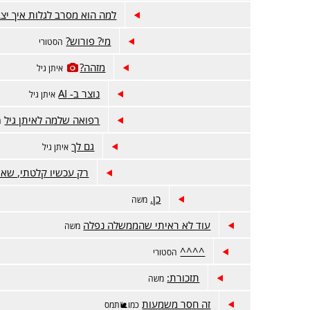
למה הוא מסרב לגלות איך יצ
מי? פורוש?
הסטורי
מזהה?
איתן גיל
נוצר ב- AI
איתן גיל
רפואה שלמה לאיתן גיל
ה
גם לך
איתן גיל
רק עכשיו קלטתי, שאת
כן.
משה
עוד לא ראיתי שהממשלה נפלה
משה
^^^^
הסטורי
תזכורת:
משה
זה חסר משמעות
כמו🐌תמס