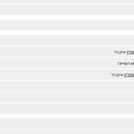
ארץ
איתן גיל
 דשמייא1
מרון
איתן גיל