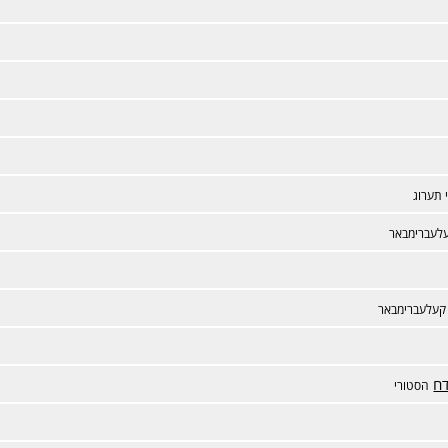
 תערוג
לעברימבאר
קעלעברימבאר
דח
הסטורי