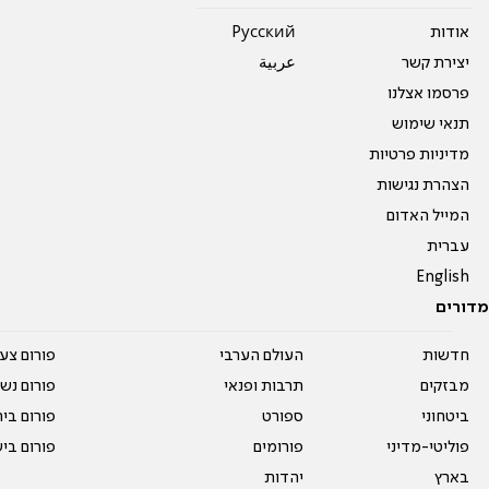
אודות
Pусский
יצירת קשר
عربية
פרסמו אצלנו
תנאי שימוש
מדיניות פרטיות
הצהרת נגישות
המייל האדום
עברית
English
מדורים
חדשות
העולם הערבי
פורום צע
מבזקים
תרבות ופנאי
פורום נשו
ביטחוני
ספורט
פורום בי
פוליטי-מדיני
פורומים
פורום בי
בארץ
יהדות