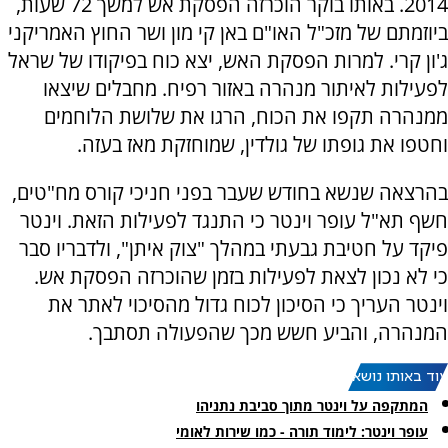
2014. באותו בוקר הוכרזה הפסקת אש למשך 72 שעות,
ביוזמתם של מזכ"ל האו"ם באן קי מון ושר החוץ האמריקני
ג'ון קרי. למרות הפסקת האש, יצא כוח בפיקודו של שראל
לפעילות לאיתור מנהרה באזור רפיח. מחבלים שיצאו
ממנהרה תקפו את הכוח, הרגו את שלושת הלוחמים
וחטפו את גופתו של גולדין, שמוחזקת מאז בעזה.
בהרצאה שנשא בחודש שעבר בפני חניכי קורס מח"טים,
חשף תא"ל עופר וינטר כי התנגד לפעילות הזאת. וינטר
פיקד על חטיבת גבעתי במהלך "צוק איתן", ולדבריו סבר
כי לא נכון לצאת לפעילות בזמן שהוכרזה הפסקת אש.
וינטר העריך כי הסיכון לכוח גדול מהסיכוי לאתר את
המנהרה, והביע חשש מכך שהפעולה תסתבך.
עוד באותו נושא:
המתקפה על וינטר מתוך סביבת נתניהו
עופר וינטר: לימוד תורה - כמו שירות לאומי