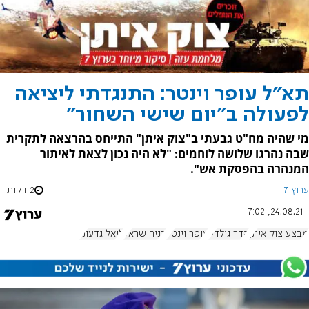
תא"ל עופר וינטר: התנגדתי ליציאה
לפעולה ב"יום שישי השחור"
מי שהיה מח"ט גבעתי ב"צוק איתן" התייחס בהרצאה לתקרית
שבה נהרגו שלושה לוחמים: "לא היה נכון לצאת לאיתור
המנהרה בהפסקת אש".
ערוץ 7
2 דקות
24.08.21, 7:02
מבצע צוק איתן
הדר גולדין
עופר וינטר
בניה שראל
ליאל גדעוני