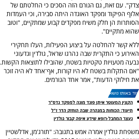
צדק". עם זאת, גם הגורם הזה הסכים כי החלטתם של
אלוף הפיקוד ומפקד האוגדה היתה סבירה, וכי העמדות
הסותרות הן חלק משיח מפקדים קבוע שמתקיים, "וטוב
שהוא מתקיים".
ללא קשר להחלטה על ביצוע הפעילות, העלו תחקירי
האירוע כי התקרית שבה נהרגו שראל, גולדין וגדעוני
נבעה מטעויות טקטיות בשטח, שהובילו לתוצאות הקשות.
"אם התקלות בשטח לא היו קורות, אף־אחד לא היה זוכר
את חילוקי הדעות", אמר אחד הגורמים.
עוד באותו נושא:
הקצין המעוטר איתן פונד מונה למפקד גדס"ר
תיעוד: הכוחות במנהרה שבה הוחזק הדר ז"ל
נעצר המחבל-רופא שידע איפה קבור גולדין
משפחת גולדין אמרה אמש בתגובה: "תורג'מן, אדלשטיין