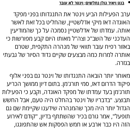
בנט ויאיר גולן נחלשים; וינטר לא עובר
ערב הפעילות הביע וינטר את התנגדותו בפני מפקד
האוגדה דאז מיקי אדלשטיין, שהחליט בכל זאת לאשר
אותה. עמדתו של אדלשטיין נסמכה על כך שהמודיעין
העדכני של השב"כ וצה"ל מאותו היום קבע מפורשות כי
באזור רפיח עובר תוואי של מנהרה התקפית, שטרם
אותרה למרות כמה מבצעים שקיים גדוד הסיור של גבעתי
בגזרה.
מאוחר יותר הובאה התנגדותו של וינטר גם בפני אלוף
פיקוד הדרום דאז, סמי תורג'מן. בתום דיון ממושך הכריע
תורג'מן בעד עמדתו של מפקד האוגדה, וקבע כי הפעילות
תבוצע. "בדבריו של וינטר בהחלט היה טעם, אבל החשש
הגדול יותר היה מכך שהמנהרה שידענו שקיימת שם גם
תופעל", אמר גורם בכיר שהשתתף בדיון, "קודם לאירוע
הזה היו כבר ארבע או חמש הפסקות אש שהתפוגגו,