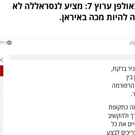
שר הכלכלה ניר ברקת התארח באולפן ערוץ 7: מציע לנסראללה לא
 להיות מכה באיראן.
2 דקות
רזל
א
, ניר ברקת,
בין
 הרפורמה
.
אה כתקופת
ך ולהקשיב
ים את כל
ריכים לבצע