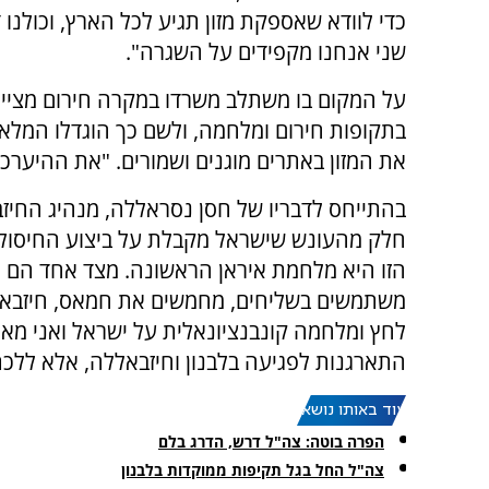
כדי לוודא שאספקת מזון תגיע לכל הארץ, וכולנו 
שני אנחנו מקפידים על השגרה".
על המקום בו משתלב משרדו במקרה חירום מציי
בתקופות חירום ומלחמה, ולשם כך הוגדלו המלאי
את המזון באתרים מוגנים ושמורים. "את ההיערכות
בהתייחס לדבריו של חסן נסראללה, מנהיג החיז
חלק מהעונש שישראל מקבלת על ביצוע החיסולי
הזו היא מלחמת איראן הראשונה. מצד אחד הם רו
משתמשים בשליחים, מחמשים את חמאס, חיזבאללה
לחץ ומלחמה קונבנציונאלית על ישראל ואני מא
התארגנות לפגיעה בלבנון וחיזבאללה, אלא ללכ
עוד באותו נושא:
הפרה בוטה: צה"ל דרש, הדרג בלם
צה"ל החל בגל תקיפות ממוקדות בלבנון