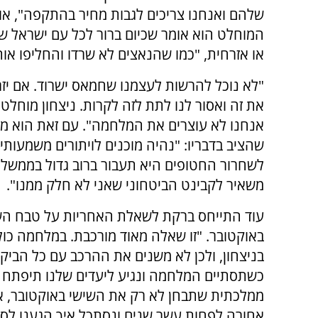
שלהם ואנחנו צריכים לגבות מחיר בהתקפה", או
המוחלט הוא אומר שכיום ברור לכל עם ישראל 
או אזרחית, "כמו שהנאצים לא שרדו והחליפו או
"לא נוכל להרשות לעצמנו שחמאס ישרוד. אם יזר
את זה ואסור לנו לתת לזה לקרות. ניצחון מוח
אנחנו לא עוצרים את המלחמה". עם זאת הוא מז
שהציב בדבריו: "נהיה מוכנים לויתורים משמעו
לשחרור החטופים היא תעבור ברוב גדול בממשלה 
משאיר לקבינט הביטחוני שאני לא חלק ממנו".
עוד התייחס ברקת לשאלת האחריות על טבח ה
באוקטובר. "זו שאלה מאוד מורכבת. במלחמה כול
בניצחון, ולכן לא משנים את ההרכב עם כל הביקו
כשתסתיים המלחמה ונגיע ליעדים שלנו תיפתח 
ממלכתית שתבחן לא רק את השישי באוקטובר, א
אחורה לפחות עשר שנים ונסתכל איך הגענו לסי