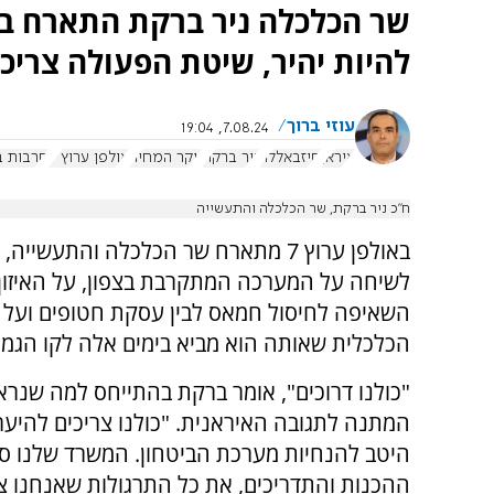
להיות יהיר, שיטת הפעולה צריכה
עוזי ברוך
7.08.24, 19:04
איראן
חיזבאללה
ניר ברקת
יוקר המחיה
אולפן ערוץ 7
חרבות ב
ח”כ ניר ברקת, שר הכלכלה והתעשייה
באולפן ערוץ 7 מתארח שר הכלכלה והתעשייה
לשיחה על המערכה המתקרבת בצפון, על האיזון 
השאיפה לחיסול חמאס לבין עסקת חטופים ועל
הכלכלית שאותה הוא מביא בימים אלה לקו הגמר
"כולנו דרוכים", אומר ברקת בהתייחס למה שנר
המתנה לתגובה האיראנית. "כולנו צריכים להיער
היטב להנחיות מערכת הביטחון. המשרד שלנו סי
ההכנות והתדריכים, את כל התרגולות שאנחנו צ