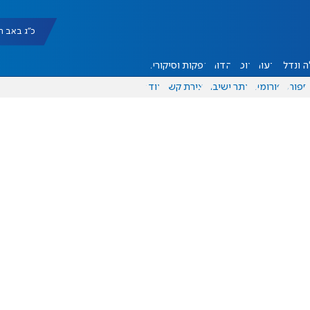
כ"ג באב תשפ"ו |
 ונדל"ן
דעות
אוכל
יהדות
הפקות וסיקורים
ספורט
פורומים
אתר ישיבה
יצירת קשר
עוד