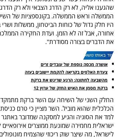
שהגענו אליה, לא רק הדרג הצבאי ולא רק הדרג 
הממשלה וראש הממשלה. בקונספציות של השיש
היו חלק גדול של כוחות הביטחון, ממשלות ושרי ב
אחורה, אבל זה לא הזמן. ועדת החקירה הממלכת
את הדברים בצורה מסודרת".
עוד באותו נושא:
אושרה מכסה נוספת של עובדים זרים
צעדת האלפים בקריאה להקמת יישובים בעזה
מהשבעה לחתונה: הרגע שריגש את ברקת
ברקת מסמן את האיש החזק של ערוץ 12
החלק השני של השיחה עם השר ברקת מתמקד
הכלכלית שהוא מוביל. השר מציין כי טרם כניסת
למד את הסוגיה והגיע למסקנה שמדובר באתגר ש
ישראלית מחמירה שמונעת ממוצרים אירופאיים 
לישראל, מה שיצר שוק ריכוזי שהצמיח מונופולים