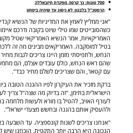
700 טונות: כך קרסה מפקדת חיזבאללה
הרמטכ"ל בלבנון: לא ניסוג עד שיהיה ביטחון
"אני ממליץ לאמץ את המדיניות של הנשיא קנדי ב
כשהסובייטים שמו טילי שיוט בקובה ודרכם איימו
האמריקאיות, אמר הנשיא האמריקאי שטיל מקוב
בטיל למוסקבה. האמריקאים מבינים מה זה ללכ
הנחש, ולתפיסתי מזמן היינו צריכים לגבות מחיר 
שהם ראש הנחש, כולם עובדים אצלם, הם מחמשים
עם קטאר, והם שצריכים לשלם מחיר כבד".
ברקת מזכיר את העיקרון לפיו ההגנה הטובה בי
הישראלית בתימן, "זה בדיוק מה שצה"ל צריך לעש
לעורף האויב, להטיל בו מורא ולעשות מלחמה בת
ולהעסיק אותם בהגנה ובחשש מצעדי ישראל".
"אנחנו צריכים לשנות קונספציה. עד השבעה באו
הנכונה היא הרבה יותר התקפית. הוכחנו שיש לנ