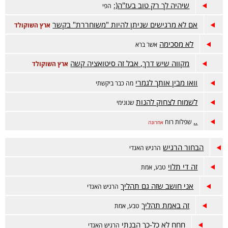
שיהיה לך רק טוב בעז"ה(:
הפי
אם לא מרגישים שניתן להיות "משוחררת" בקשר
ארץ השוקולד
לא מסכימה
אשר ברא
מקווה שיש דרך, אבל זה סיטואציה קשה
ארץ השוקולד
וואו מבין אותך לגמרי
מה כבר ביקשתי
לשמוח לצחוק להנות
שנונימי
..
שפלות רוח
אחרונה
הבחור הרגיש
הרגיש האגדי
זה די תלוי
טבע, אמת
אני חושב שזה גם תהליך
הרגיש האגדי
זה באמת תהליך
טבע, אמת
חחח לא כל-כך הבנתי
הרגיש האגדי