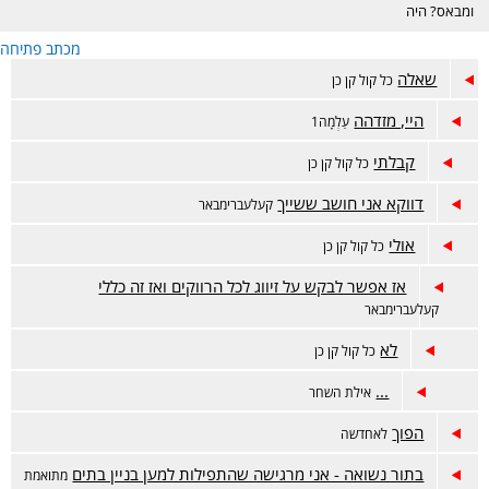
ומבאס? היה
דווקא מוצלח אבל
מכתב פתיחה
מתלבטים? מזל
טוב? זה המקום.
שאלה
כל קול קן כן
היי, מזדהה
עַלְמָה1
קבלתי
כל קול קן כן
דווקא אני חושב ששייך
קעלעברימבאר
אולי
כל קול קן כן
אז אפשר לבקש על זיווג לכל הרווקים ואז זה כללי
קעלעברימבאר
לא
כל קול קן כן
...
אילת השחר
הפוך
לאחדשה
בתור נשואה - אני מרגישה שהתפילות למען בניין בתים
מתואמת