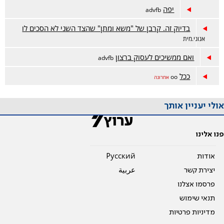
יפה
advfb
בדיוק זה. קרבן של "משא ומתן" שהצד השני לא הסכים לו
אנוני.מית
ואם ממשיכים לעסוק ברצון
advfb
ככל
oo
אחרונה
אולי יעניין אותך
פנו אלינו
אודות
Pусский
יצירת קשר
عربية
פרסמו אצלנו
תנאי שימוש
מדיניות פרטיות