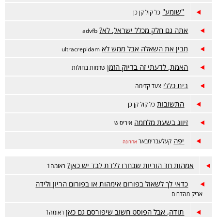
"שומע"
כל קול קן כן
אתה גם חלק מכלל ישראל, לא?
advfb
מבין את השאלה אבל ממש לא
ultracrepidam
האמת, לדעתי זה בדיוק הזמן
שדמות בחולות
בית כללי
צעד קדימה
התשובות
כל קול קן כן
זיווג בשעת מלחמה
איריס ש
יפה
קעלעברימבאר
אחרונה
אמהות חד הוריות שבחרו ללדת לבד יש כאן?
ראומה1
כדאי לך לשאול בפורום אימהות או בפורום הריון ולידה
אריק מהדרום
תודה, אבל הפוסט חשוב שיפורסם גם כאן
ראומה1