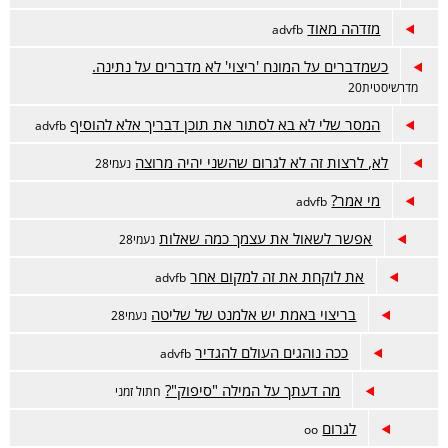
מזדהה מאוד
advfb
כשמדברים על המונח 'ריצוי' לא מדברים על נתינה.
מדרשיסטית20
המסר שלי לא בא לסתור את תוכן דבריך אלא להוסיף
advfb
לא, לרצות זה לא לגרום שהשני יהיה מרוצה
נעמי28
מי אמר?
advfb
אפשר לשאול את עצמך כמה שאלות
נעמי28
את לוקחת את זה למקום אחר
advfb
בריצוי באמת יש אלמנט של שליטה
נעמי28
ככה נוהגים העולם להגדיר
advfb
מה דעתך על המילה "סיפוק"?
חתול זמני
לגרום
oo