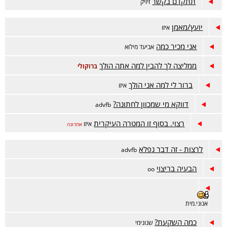
תתקדם בקשר
זיויק
יועץ/מאמן
איזו
אני מכיר כמה
אביעד מילוא
ממליצה לך להבין למה אתה הולך
ברוקולי
ברור לי למה אני הולך
איזו
דווקא מי שמכוון לחתונה?
advfb
רצוי. בסוף זו המטרה העיקרית
איזו
אחרונה
לרצות - זה דבר נפלא
advfb
הבעיה בריצוי
oo
אנוני.מית
כמה השקעת?
שנונימי