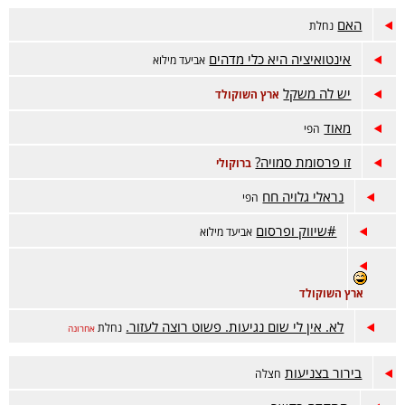
האם
נחלת
אינטואיציה היא כלי מדהים
אביעד מילוא
יש לה משקל
ארץ השוקולד
מאוד
הפי
זו פרסומת סמויה?
ברוקולי
נראלי גלויה חח
הפי
#שיווק ופרסום
אביעד מילוא
ארץ השוקולד
לא. אין לי שום נגיעות. פשוט רוצה לעזור.
נחלת
אחרונה
בירור בצניעות
חצלה