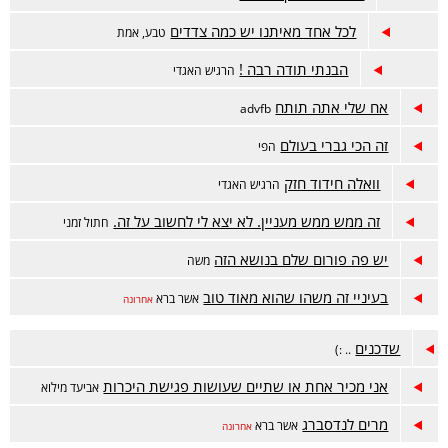
לכל אחד מאיתנו יש כמה צדדים
טבע, אמת
הבנתי תודה רבה !
הרגיש האגדי
אח שלי אתה תותח
advfb
זה הכי גברי בעולם
הפי
וואלה חידוד חזק
הרגיש האגדי
זה ממש ממש מעניין. לא יצא לי לחשוב על זה.
חתול זמני
יש פה פורום שלם בנושא הזה
משה
בעיניי זה משהו שהוא מאוד טוב
אשר ברא
אחרונה
שדכנים
.. :)
אני מכיר אחת או שתיים שעושות פגישת היכרות
אביעד מילוא
מרים לנדסברג
אשר ברא
אחרונה