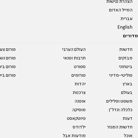
הצהרת נגישות
המייל האדום
עברית
English
מדורים
חדשות
העולם הערבי
פורום צע
מבזקים
תרבות ופנאי
פורום נשו
ביטחוני
ספורט
פורום בי
פוליטי-מדיני
פורומים
פורום בי
בארץ
יהדות
בעולם
צרכנות
משפט ופלילים
אופנה
כלכלה ונדל"ן
מוסיקה
דעות
פיוטקאסט
חדשות המגזר
ילדודס
אוכל
מודעות אבל