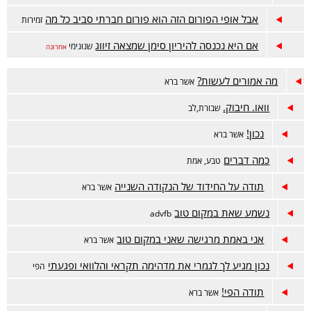
אבל אופי הפורום הזה הוא פורום חברתי סביב כל מה
זמירות
אם היא נכנסה להיריון סימן שמצאה זיווג
שנונימי
אחרונה
מה אמורים לעשות?
אשר ברא
וואו. חיבוק.
שבורת,לב
נכון!
אשר ברא
כמה דברים
טבע, אמת
תודה על החידוד של הנקודה השנייה
אשר ברא
נשמע שאת במקום טוב
advfb
אני באמת מרגישה שאני במקום טוב
אשר ברא
נכון מגיע לך לגמרי את מדהימה תקראי והלוואי ופגעתי
הפי
תודה הפי!
אשר ברא