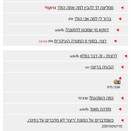
ממליצה לך להבין למה אתה הולך
ברוקולי
ברור לי למה אני הולך
איזו
דווקא מי שמכוון לחתונה?
advfb
רצוי. בסוף זו המטרה העיקרית
איזו
אחרונה
לרצות - זה דבר נפלא
advfb
הבעיה בריצוי
oo
אנוני.מית
כמה השקעת?
שנונימי
מזדהה מאוד
advfb
כשמדברים על המונח 'ריצוי' לא מדברים על נתינה.
מדרשיסטית20