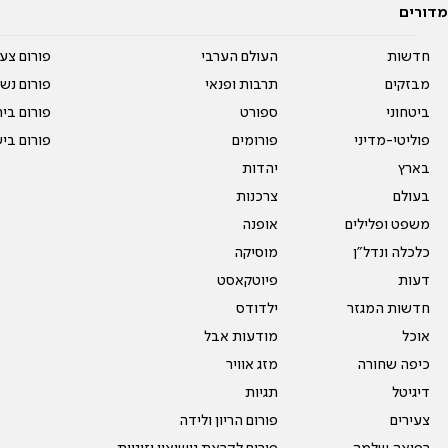
מדורים
חדשות
העולם הערבי
פורום צע
מבזקים
תרבות ופנאי
פורום נשו
ביטחוני
ספורט
פורום בי
פוליטי-מדיני
פורומים
פורום בי
בארץ
יהדות
בעולם
צרכנות
משפט ופלילים
אופנה
כלכלה ונדל"ן
מוסיקה
דעות
פיוטקאסט
חדשות המגזר
ילדודס
אוכל
מודעות אבל
כיפה שחורה
מזג אוויר
דיגיטל
תגיות
צעירים
פורום הריון ולידה