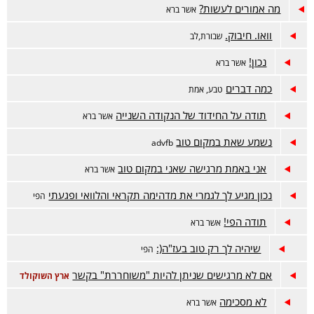
מה אמורים לעשות?
אשר ברא
וואו. חיבוק.
שבורת,לב
נכון!
אשר ברא
כמה דברים
טבע, אמת
תודה על החידוד של הנקודה השנייה
אשר ברא
נשמע שאת במקום טוב
advfb
אני באמת מרגישה שאני במקום טוב
אשר ברא
נכון מגיע לך לגמרי את מדהימה תקראי והלוואי ופגעתי
הפי
תודה הפי!
אשר ברא
שיהיה לך רק טוב בעז"ה(:
הפי
אם לא מרגישים שניתן להיות "משוחררת" בקשר
ארץ השוקולד
לא מסכימה
אשר ברא