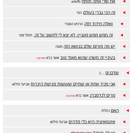
אח שלי אתה תותח
advfb
זה הכי גברי בעולם
הפי
וואלה חידוד חזק
הרגיש האגדי
זה ממש ממש מעניין. לא יצא לי לחשוב על זה.
חתול זמני
יש פה פורום שלם בנושא הזה
משה
בעיניי זה משהו שהוא מאוד טוב
אשר ברא
אחרונה
שדכנים
.. :)
אני מכיר אחת או שתיים שעושות פגישת היכרות
אביעד מילוא
מרים לנדסברג
אשר ברא
אחרונה
האם
נחלת
אינטואיציה היא כלי מדהים
אביעד מילוא
יש לה משקל