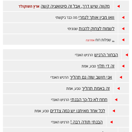
מקווה שיש דרך, אבל זה סיטואציה קשה
ארץ השוקולד
וואו מבין אותך לגמרי
מה כבר ביקשתי
לשמוח לצחוק להנות
שנונימי
..
שפלות רוח
אחרונה
הבחור הרגיש
הרגיש האגדי
זה די תלוי
טבע, אמת
אני חושב שזה גם תהליך
הרגיש האגדי
זה באמת תהליך
טבע, אמת
חחח לא כל-כך הבנתי
הרגיש האגדי
לכל אחד מאיתנו יש כמה צדדים
טבע, אמת
הבנתי תודה רבה !
הרגיש האגדי