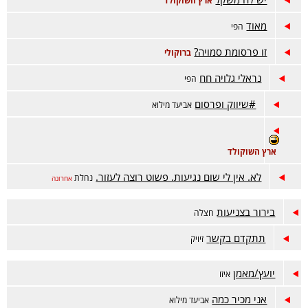
ארץ השוקולד
מאוד
הפי
זו פרסומת סמויה?
ברוקולי
נראלי גלויה חח
הפי
#שיווק ופרסום
אביעד מילוא
ארץ השוקולד
לא. אין לי שום נגיעות. פשוט רוצה לעזור.
נחלת
אחרונה
בירור בצניעות
חצלה
תתקדם בקשר
זיויק
יועץ/מאמן
איזו
אני מכיר כמה
אביעד מילוא