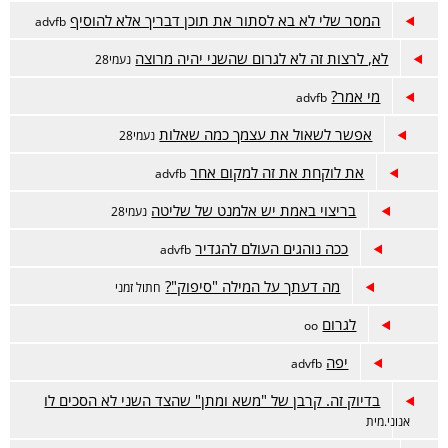
המסר שלי לא בא לסתור את תוכן דבריך אלא להוסיף
advfb
לא, לרצות זה לא לגרום שהשני יהיה מרוצה
נעמי28
מי אמר?
advfb
אפשר לשאול את עצמך כמה שאלות
נעמי28
את לוקחת את זה למקום אחר
advfb
בריצוי באמת יש אלמנט של שליטה
נעמי28
ככה נוהגים העולם להגדיר
advfb
מה דעתך על המילה "סיפוק"?
חתול זמני
לגרום
oo
יפה
advfb
בדיוק זה. קרבן של "משא ומתן" שהצד השני לא הסכים לו
אנוני.מית