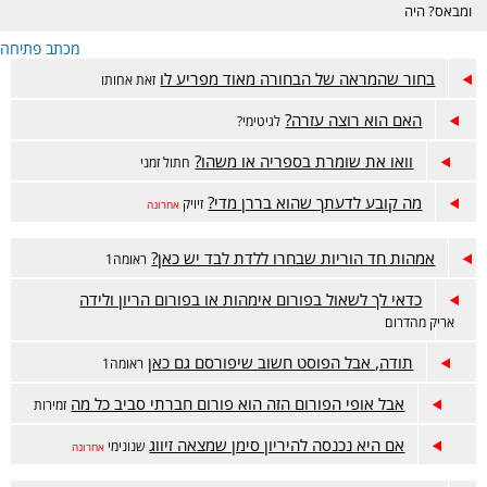
ומבאס? היה
דווקא מוצלח אבל
מכתב פתיחה
מתלבטים? מזל
טוב? זה המקום.
בחור שהמראה של הבחורה מאוד מפריע לו
זאת אחותו
האם הוא רוצה עזרה?
לגיטימי?
וואו את שומרת בספריה או משהו?
חתול זמני
מה קובע לדעתך שהוא בררן מדי?
זיויק
אחרונה
אמהות חד הוריות שבחרו ללדת לבד יש כאן?
ראומה1
כדאי לך לשאול בפורום אימהות או בפורום הריון ולידה
אריק מהדרום
תודה, אבל הפוסט חשוב שיפורסם גם כאן
ראומה1
אבל אופי הפורום הזה הוא פורום חברתי סביב כל מה
זמירות
אם היא נכנסה להיריון סימן שמצאה זיווג
שנונימי
אחרונה