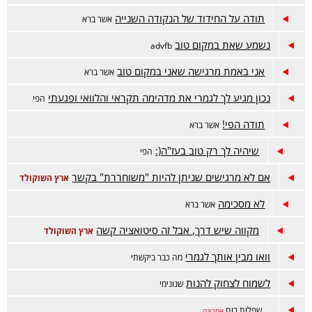
תודה על החידוד של הנקודה השנייה
אשר ברא
נשמע שאת במקום טוב
advfb
אני באמת מרגישה שאני במקום טוב
אשר ברא
נכון מגיע לך לגמרי את מדהימה תקראי והלוואי ופגעתי
הפי
תודה הפי!
אשר ברא
שיהיה לך רק טוב בעז"ה(:
הפי
אם לא מרגישים שניתן להיות "משוחררת" בקשר
ארץ השוקולד
לא מסכימה
אשר ברא
מקווה שיש דרך, אבל זה סיטואציה קשה
ארץ השוקולד
וואו מבין אותך לגמרי
מה כבר ביקשתי
לשמוח לצחוק להנות
שנונימי
..
שפלות רוח
אחרונה