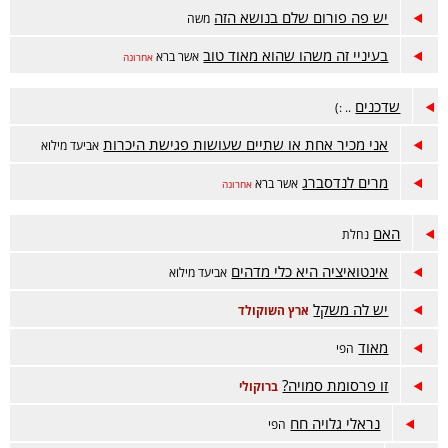
יש פה פורום שלם בנושא הזה
משה
בעיניי זה משהו שהוא מאוד טוב
אשר ברא
אחרונה
שדכנים
.. :)
אני מכיר אחת או שתיים שעושות פגישת היכרות
אביעד מילוא
מרים לנדסברג
אשר ברא
אחרונה
האם
נחלת
אינטואיציה היא כלי מדהים
אביעד מילוא
יש לה משקל
ארץ השוקולד
מאוד
הפי
זו פרסומת סמויה?
ברוקולי
נראלי גלויה חח
הפי