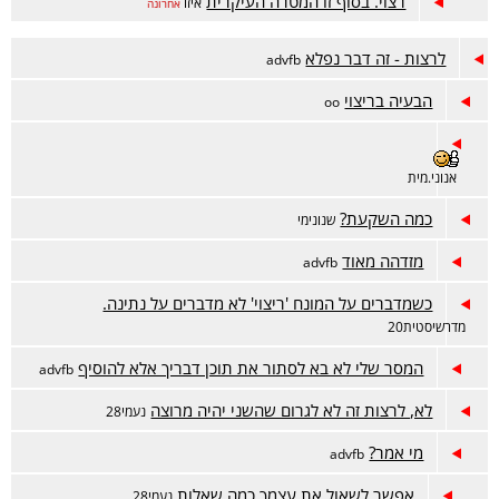
רצוי. בסוף זו המטרה העיקרית
איזו
אחרונה
לרצות - זה דבר נפלא
advfb
הבעיה בריצוי
oo
אנוני.מית
כמה השקעת?
שנונימי
מזדהה מאוד
advfb
כשמדברים על המונח 'ריצוי' לא מדברים על נתינה.
מדרשיסטית20
המסר שלי לא בא לסתור את תוכן דבריך אלא להוסיף
advfb
לא, לרצות זה לא לגרום שהשני יהיה מרוצה
נעמי28
מי אמר?
advfb
אפשר לשאול את עצמך כמה שאלות
נעמי28