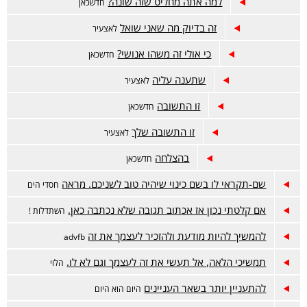
למה אתה מחליט שזה שונה?
חדשכאן
זה בדיוק מה שאני שואל
לאצעיר
כי אולי זה משהו אנושי?
חדשכאן
שתענה עליה
לאצעיר
זו התשובה
חדשכאן
זו התשובה שלך
לאצעיר
בהצלחה
חדשכאן
שם-תקראי לו בשם כינוי שיהיה טוב לשניכם. מראה
חסדי הים
אם קלטתי נכון אז אכתוב תגובה שלא נכתבה כאן.
השתדלות !
להמשיך להיות מודעת ולהזכיר לעצמך את זה
advfb
תמשיכי הלאה, אל תעשי את זה לעצמך וגם לא לו.
הלוי
להתעניין יותר בשאר העניינים
היום הוא היום