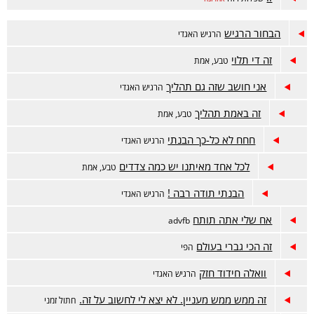
הבחור הרגיש
הרגיש האגדי
זה די תלוי
טבע, אמת
אני חושב שזה גם תהליך
הרגיש האגדי
זה באמת תהליך
טבע, אמת
חחח לא כל-כך הבנתי
הרגיש האגדי
לכל אחד מאיתנו יש כמה צדדים
טבע, אמת
הבנתי תודה רבה !
הרגיש האגדי
אח שלי אתה תותח
advfb
זה הכי גברי בעולם
הפי
וואלה חידוד חזק
הרגיש האגדי
זה ממש ממש מעניין. לא יצא לי לחשוב על זה.
חתול זמני