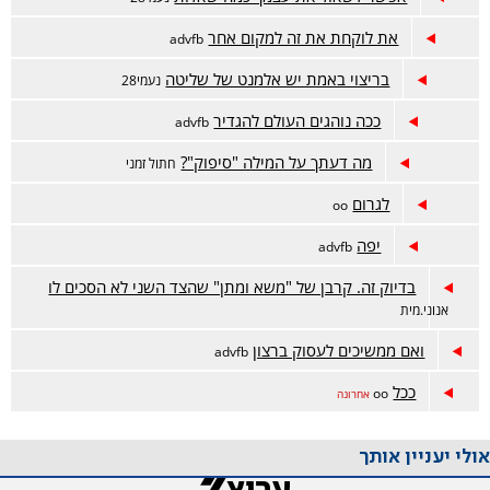
את לוקחת את זה למקום אחר
advfb
בריצוי באמת יש אלמנט של שליטה
נעמי28
ככה נוהגים העולם להגדיר
advfb
מה דעתך על המילה "סיפוק"?
חתול זמני
לגרום
oo
יפה
advfb
בדיוק זה. קרבן של "משא ומתן" שהצד השני לא הסכים לו
אנוני.מית
ואם ממשיכים לעסוק ברצון
advfb
ככל
oo
אחרונה
אולי יעניין אותך