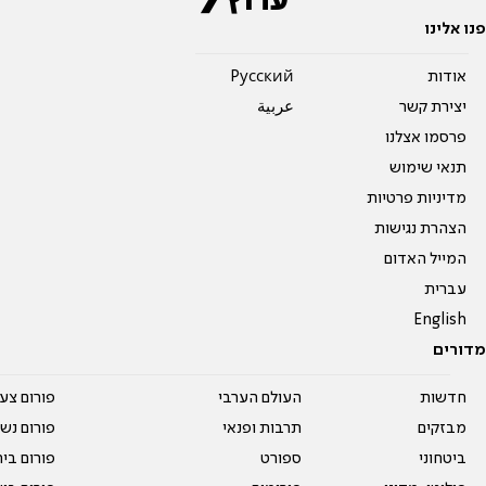
פנו אלינו
אודות
Pусский
יצירת קשר
عربية
פרסמו אצלנו
תנאי שימוש
מדיניות פרטיות
הצהרת נגישות
המייל האדום
עברית
English
מדורים
חדשות
העולם הערבי
פורום צע
מבזקים
תרבות ופנאי
פורום נשו
ביטחוני
ספורט
פורום בי