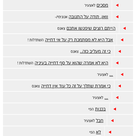
מסכים
לאצעיר
וואו, תודה על התגובה
אנונימי/-
הייתם רוצים שיפגשו אתכם
צאנס
אבל היא לא מסתמכת רק על אי דחייה
השתדלות !
כי זה מעליב כזה..
צאנס
היא לא אמרה שהוא על סף דחייה בעיניה
השתדלות !
...
לאצעיר
כי אמרת שתלך על זה כל עוד אין דחייה
צאנס
...
לאצעיר
בכנות
הפי
חבל
לאצעיר
לא
הפי