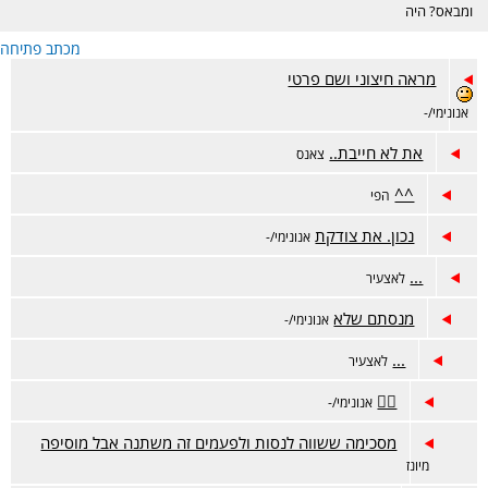
ומבאס? היה
דווקא מוצלח אבל
מכתב פתיחה
מתלבטים? מזל
טוב? זה המקום.
מראה חיצוני ושם פרטי
אנונימי/-
את לא חייבת..
צאנס
^^
הפי
נכון. את צודקת
אנונימי/-
...
לאצעיר
מנסתם שלא
אנונימי/-
...
לאצעיר
👍🏽
אנונימי/-
מסכימה ששווה לנסות ולפעמים זה משתנה אבל מוסיפה
מיונז