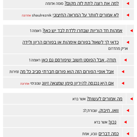
למה את רוצה לתת לזה מקום?
סוסה אדומה
לא אמורים לוותר על המראה החיצוני
shaulreznik
אחרונה
אמהות חד הוריות שבחרו ללדת לבד יש כאן?
ראומה1
כדאי לך לשאול בפורום אימהות או בפורום הריון ולידה
אריק מהדרום
תודה, אבל הפוסט חשוב שיפורסם גם כאן
ראומה1
אבל אופי הפורום הזה הוא פורום חברתי סביב כל מה
זמירות
אם היא נכנסה להיריון סימן שמצאה זיווג
שנונימי
אחרונה
מה אמורים לעשות?
אשר ברא
וואו. חיבוק.
שבורת,לב
נכון!
אשר ברא
כמה דברים
טבע, אמת