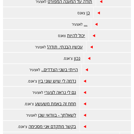
תודה על המענה המפורט
לאצעיר
כן
צאנס
...
לאצעיר
יכול להיות
צאנס
עכשיו הבנתי. תודה!
לאצעיר
נכון
צ'אנס.
הייתי בשני הצדדים..
לאצעיר
נדמה לי שיש שוני בין
צ'אנס.
גם לי נראה לצערי
לאצעיר
חחח זה באמת משעשע
צ'אנס.
לשאלתך - בוודאי שכן
לאצעיר
בקשר מתקדם אני מסכימה
צ'אנס.