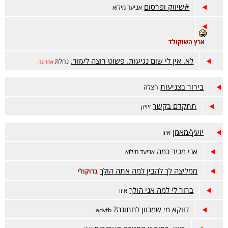
#שיווק ופרסום
אביעד מילוא
ארץ השוקולד
לא. אין לי שום נגיעות. פשוט רוצה לעזור.
נחלת
אחרונה
בירור בצניעות
חצלה
תתקדם בקשר
זיויק
יועץ/מאמן
איזו
אני מכיר כמה
אביעד מילוא
ממליצה לך להבין למה אתה הולך
ברוקולי
ברור לי למה אני הולך
איזו
דווקא מי שמכוון לחתונה?
advfb