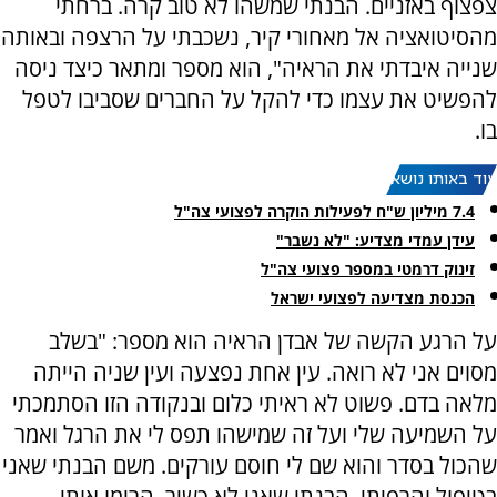
צפצוף באזניים. הבנתי שמשהו לא טוב קרה. ברחתי
מהסיטואציה אל מאחורי קיר, נשכבתי על הרצפה ובאותה
שנייה איבדתי את הראיה", הוא מספר ומתאר כיצד ניסה
להפשיט את עצמו כדי להקל על החברים שסביבו לטפל
בו.
עוד באותו נושא:
7.4 מיליון ש"ח לפעילות הוקרה לפצועי צה"ל
עידן עמדי מצדיע: "לא נשבר"
זינוק דרמטי במספר פצועי צה"ל
הכנסת מצדיעה לפצועי ישראל
על הרגע הקשה של אבדן הראיה הוא מספר: "בשלב
מסוים אני לא רואה. עין אחת נפצעה ועין שניה הייתה
מלאה בדם. פשוט לא ראיתי כלום ובנקודה הזו הסתמכתי
על השמיעה שלי ועל זה שמישהו תפס לי את הרגל ואמר
שהכול בסדר והוא שם לי חוסם עורקים. משם הבנתי שאני
בטיפול והרפיתי, הבנתי שאני לא כשיר. הרימו אותי