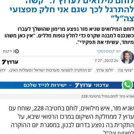
לוחם מילואים לערוץ 7: "קשה
להתרגל לכך שגם אני חלק מפצועי
צה"ל"
לוחם המילואים שגיא מזר נפצע מרימון שהושלך לעברו
כשנכנס למבנה שקרס כדי לחלץ גופות חללים. "אין כאן משהו
מיוחד, עשיתי את תפקידי".
יוני קמפינסקי
2 דקות
20.12.24, 7:27
פצועי צה"ל
אולפן ערוץ 7
יום ההוקרה לפצועי מערכות ישראל ופעולות האיבה
ערוץ 7 בהוקרה לפצו
שגיא מזר לוחם במיל' בחטיבה 228
שגיא מזר, איש מילואים, לוחם בחטיבה 228, שוחח עם
ערוץ 7 ממחלקת השיקום במרכז הרפואי שיבא, על
התקרית בה נפצע בדרום לבנון, במסגרת יום ההוקרה
לפצועי צה"ל.