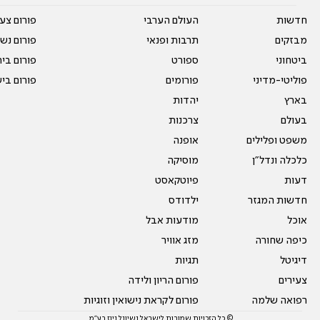
חדשות
העולם הערבי
פורום צע
מבזקים
תרבות ופנאי
פורום נשו
ביטחוני
ספורט
פורום בי
פוליטי-מדיני
פורומים
פורום בי
בארץ
יהדות
בעולם
צרכנות
משפט ופלילים
אופנה
כלכלה ונדל"ן
מוסיקה
דעות
פיוטקאסט
חדשות המגזר
ילדודס
אוכל
מודעות אבל
כיפה שחורה
מזג אוויר
דיגיטל
תגיות
צעירים
פורום הריון ולידה
רפואה שלמה
פורום לקראת נישואין וזוגיות
© כל הזכויות שמורות לישראל נשיונל ניוז בע"מ.