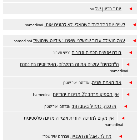
יותר בכיוון של
oo
לשים יותר לב לצד השמאלי, לא להזניח אותו
hamedinai
עצה מועילה עבור שמאלני שאינו "אידיוט שימושי"
hamedinai
רובם אנשים חכמים ונבונים
נפשי תערוג
ה"חכמים" עושים את זה בתשלום, האידיוטים בחינםנם
hamedinai
את האמת שניה,
אברהם יאיר שטרן
אין מספיק מרחב ל2 מדינות יהודיות
hamedinai
אז ככה, נתחיל בעובדות:
אברהם יאיר שטרן
אין מקום למדינה יהודית ולצידה מדינה פלסטינית
hamedinai
מחילה, אבל זה העניין.
אברהם יאיר שטרן