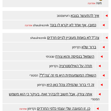
משה
אחרונה
איך להתעשר בצבא
רועישםטוב
כמובן, אף אחד לא יקרא לו בוגד
shaulreznik
אחרונה
צה"ל לא באמת מעוניין לגייס חרדים
shaulreznik
ברור שלא
נקדימון
השמאל בגסיסה והוא צורח
שנונימי
תודה על האילוסטרציה
נקדימון
השאלה המשמעותית היא מי זה 'צה"ל'?
הסטורי
זה די ברור שהמילה צהל כאן היא
נקדימון
אתה צודק, אבל חשוב להבהיר זאת, בעיקר כי הוא משמש
הסטורי
כן. זו הטענה שלי עצמי כלפי החרדים
נקדימון
אחרונה