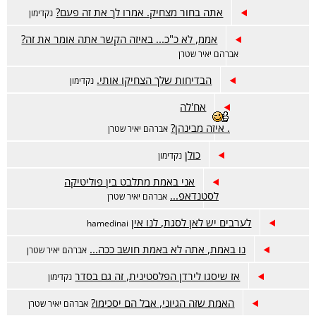
אתה בחור מצחיק. אמרו לך את זה פעם?
נקדימון
אממ, לא כ"כ... באיזה הקשר אתה אומר את זה?
אברהם יאיר שטרן
הבדיחות שלך הצחיקו אותי.
נקדימון
אח'לה
. איזה מבינהן?
אברהם יאיר שטרן
כולן
נקדימון
אני באמת מתלבט בין פוליטיקה
לסטנדאפ...
אברהם יאיר שטרן
לערבים יש לאן לסגת, לנו אין
hamedinai
נו באמת, אתה לא באמת חושב ככה...
אברהם יאיר שטרן
אז שיסגו לירדן הפלסטינית, זה גם בסדר
נקדימון
האמת שזה הגיוני, אבל הם יסכימו?
אברהם יאיר שטרן