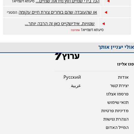
הכל בידי שמיים חוץ מיראת שמיים...
סיעתא דשמייא1
או שהעובדה שהם בוחרים צורת חיים עקומה
הסטורי
שטויות. אידישקייט כאן זה הרבה יותר…
סיעתא דשמייא1
אחרונה
אולי יעניין אותך
פנו אלינו
אודות
Pусский
יצירת קשר
عربية
פרסמו אצלנו
תנאי שימוש
מדיניות פרטיות
הצהרת נגישות
המייל האדום