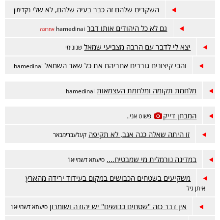
השקרים שלהם זה כבר בעיה שלהם, לא שלי
נקדימון
גם לא כל היהודים אותו דבר
hamedinai
אחרונה
יצא לי לדבר עם הרבה מצביעי שמאל
שנונימי
והכי קיצונים גוררים אחריהם את כל שאר השמאל
hamedinai
מלחמת תקומה ומלחמת העצמאות
hamedinai
המבחן דייק
פשוט אני..
זו היתה שאלה כנה אגב, לא תקיפה
קעלעברימבאר
במדינה נורמלית מי שמבטיח….
סיעתא דשמייא1
משקיעים בשטחים הכבושים במקום בעידוד ירידה מהארץ
איתן גיל
אין דבר כזה "שטחים כבושים" יש יהודה ושומרון
סיעתא דשמייא1