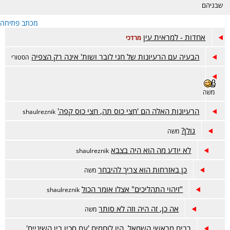
שבניהם
מכתב פתיחה
אחדות - למראית עין
מרדכי
הבעיה עם הרעיונות של חגי לובר ושות' אינה רק הצפיה
הסטורי
משה
הרעיונות האלה הם 'חצי כוס תה, חצי כוס קפה'
shaulreznik
גולן?
משה
לא יודע מה הוא היה בצבא
shaulreznik
כן באזרחות הוא צריך להיבחר
משה
"זיהוי התהליכים" אצלו אומר הכול
shaulreznik
אה כן, זה היה וזה לא סותר
משה
רבים מראשי השמאל, היו לוחמים 'עם סכין בין השיניים'