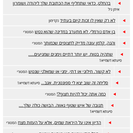
בהחלט, כדאי שתחליף את הכתובת שלך ליהודה ושומרון
איתן גיל
לא רק שאין לו זכות קיום בעתיד
נקדימון
בן אדם נורמלי, לא מתערב במדינה שהוא נטש
הסטורי
והנה, קלמן עונה מדייק לחצופים שכמותך
הסטורי
שתהיה בטוח. יש יותר דתיים וימנים שמגיעים…..
סיעתא דשמייא1
לא קשור. חילוני או דתי, ימני או שמאלני שנטש
הסטורי
סליחה זה שוב יצא לי ספונטנית. אגב…
סיעתא דשמייא1
כמה אתה יכול להיות חצוף?!
הסטורי
תגובה של איש שטוף גאווה. הבושה כולה שלך….
סיעתא דשמייא1
הדיון אינו על היראת שמים, אלא על העזות מצח
הסטורי