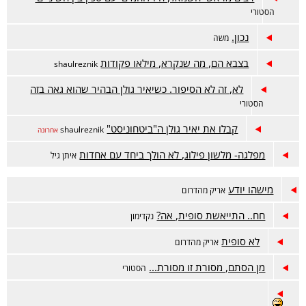
הסטורי
נכון.
משה
בצבא הם, מה שנקרא, מילאו פקודות
shaulreznik
לא, זה לא הסיפור. כשיאיר גולן הבהיר שהוא גאה בזה
הסטורי
קבלו את יאיר גולן ה"ביטחוניסט"
shaulreznik
אחרונה
מפלגה- מלשון פילוג, לא הולך ביחד עם אחדות
איתן גיל
מישהו יודע
אריק מהדרום
חח.. התייאשת סופית, אה?
נקדימון
לא סופית
אריק מהדרום
מן הסתם, מסורת זו מסורת...
הסטורי