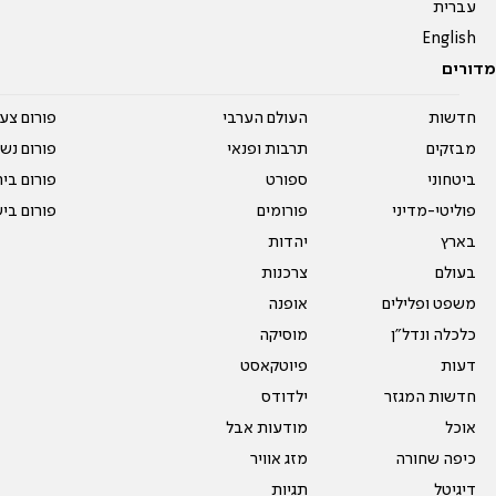
עברית
English
מדורים
חדשות
העולם הערבי
פורום צע
מבזקים
תרבות ופנאי
פורום נשו
ביטחוני
ספורט
פורום בי
פוליטי-מדיני
פורומים
פורום בי
בארץ
יהדות
בעולם
צרכנות
משפט ופלילים
אופנה
כלכלה ונדל"ן
מוסיקה
דעות
פיוטקאסט
חדשות המגזר
ילדודס
אוכל
מודעות אבל
כיפה שחורה
מזג אוויר
דיגיטל
תגיות