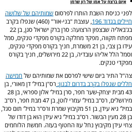
איום ברצח על אמו של רון שרמן
לפני כניסת השבת הותרו לפרסום
שמותיהם של שלושה
חיילים בגדוד 196
, עוצבת "בני-אור" (460) שנפלו בקרב
בג'באליה שבצפון הרצועה: סרן ברק ישראל סגן, בן 22
מפתח תקווה, מפקד מחלקה בקורס מפקדי טנקים, סמל
עידו בן צבי, בן 21 משמרת, חניך בקורס מפקדי טנקים,
וסמל הלל אליהו עובדיה, בן 22 מירושלים, חניך בקורס
מפקדי טנקים.
צה"ל התיר ביום שישי לפרסם את שמותיהם של
חמישה
חללים שנפלו בקרב בדרום לבנון:
רס"ן במיל' דן מאורי, בן
43 מבית יצחק-שער חפר, סרן במיל' אלון ספראי, בן 28
מירושלים, רס"ב במיל' עמרי לוטן, בן 47 מבת חפר, רס"ב
במיל' גיא עידן, בן 51 מקיבוץ שמרת ורס"ר במיל' תום סגל,
בן 28 מעין הבשור. רס"ב במיל' גיא עידן הוא בן דודו של
צחי עידן מקיבוץ נחל עוז החטוף בעזה. חמשת הלוחמים