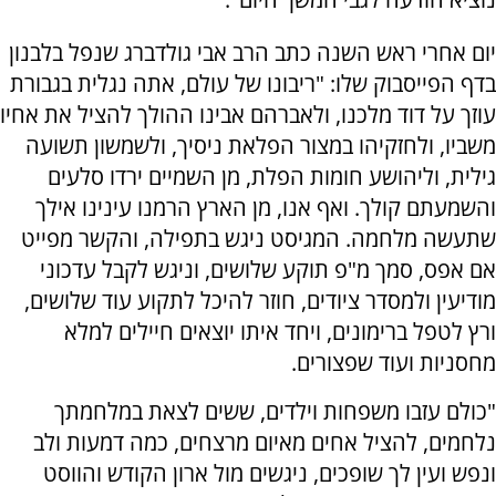
יום אחרי ראש השנה כתב הרב אבי גולדברג שנפל בלבנון
בדף הפייסבוק שלו: "ריבונו של עולם, אתה נגלית בגבורת
עוזך על דוד מלכנו, ולאברהם אבינו ההולך להציל את אחיו
משביו, ולחזקיהו במצור הפלאת ניסיך, ולשמשון תשועה
גילית, וליהושע חומות הפלת, מן השמיים ירדו סלעים
והשמעתם קולך. ואף אנו, מן הארץ הרמנו עינינו אילך
שתעשה מלחמה. המגיסט ניגש בתפילה, והקשר מפייט
אם אפס, סמך מ"פ תוקע שלושים, וניגש לקבל עדכוני
מודיעין ולמסדר ציודים, חוזר להיכל לתקוע עוד שלושים,
ורץ לטפל ברימונים, ויחד איתו יוצאים חיילים למלא
מחסניות ועוד שפצורים.
"כולם עזבו משפחות וילדים, ששים לצאת במלחמתך
נלחמים, להציל אחים מאיום מרצחים, כמה דמעות ולב
ונפש ועין לך שופכים, ניגשים מול ארון הקודש והווסט