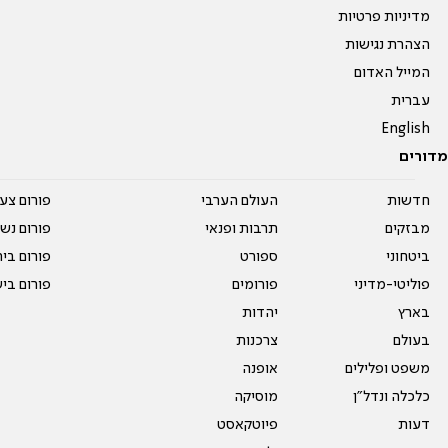
מדיניות פרטיות
הצהרת נגישות
המייל האדום
עברית
English
מדורים
חדשות
העולם הערבי
פורום צע
מבזקים
תרבות ופנאי
פורום נשו
ביטחוני
ספורט
פורום בי
פוליטי-מדיני
פורומים
פורום בי
בארץ
יהדות
בעולם
צרכנות
משפט ופלילים
אופנה
כלכלה ונדל"ן
מוסיקה
דעות
פיוטקאסט