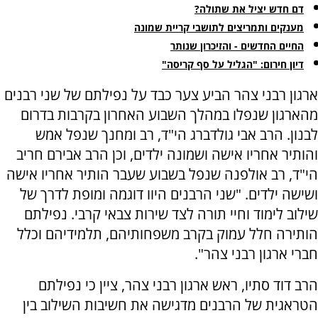
דם חדש יציל את שתולה?
מענקים ותמריצים לתושבי קריית שמונה
החיים החדשים - והזיכרון שנותר
דיון חירום: "הגליל על סף קריסה"
ארגון רבני צהר הביע צער כבד על נפילתם של שני רבנים
מהארגון שנפלו במהלך השבוע האחרון בקרבות בדרום
לבנון. הרב אבי גולדברג הי"ד, רב ומחנך שנפל אמש
והותיר אחריו אישה ושמונה ילדים, וכן הרב אבירם חריב
הי"ד, רב אולפנה שנפל בשבוע שעבר הותיר אחריו אישה
ושישה ילדים. "שני הרבנים היוו דוגמה ומופת לדרך של
שילוב לימוד וחיי תורה לצד שירות צבאי קרבי. נפילתם
הותירה חלל עמוק בקרב משפחותיהם, תלמידיהם וכלל
חברי ארגון רבני צהר".
הרב דוד סתיו, ראש ארגון רבני צהר, ציין כי נפילתם
הטראגית של הרבנים מדגישה את חשיבות השילוב בין