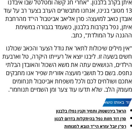
איתן בקרב בלבנון. "אחרי חג קשה ומטלטל שבו איבדנו
13 מטובי בנינו, אנחנו מתבשרים הערב בצער רב על עוד
אובדן כואב למועצה: סרן אליאב אביטבול הי"ד מהרחבת
איתן, נפל בקרבות בלבנון, כשעמד בגבורה במשימת
ההגנה על המולדת", כתב.
"אין מילים שיכולות לתאר את גודל הצער והכאב שכולנו
חשים בשעה זו. ליבנו יוצא אל רעייתו היקרה, טל וארבעת
הילדים, הנושאים עתה את משא השכול והאובדן הבלתי
נתפס. בשם כל תושבי מועצה אזורית שפיר אנו מחבקים
אתכם ושולחים לכם ולכל משפחת אביטבול תנחומים
מעומק הלב. שלא תדעו עוד צער ומן השמיים תנוחמו".
עוד באותו נושא:
הראל בירנשטוק ותמיר וקנין נפלו בלבנון
סרן דוד חזות נפל בהיתקלות בדרום לבנון
רס"ן יובל עזרא הי"ד הובא למנוחות