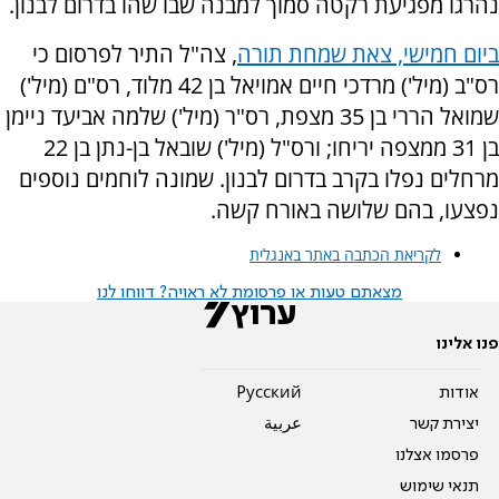
נהרגו מפגיעת רקטה סמוך למבנה שבו שהו בדרום לבנון.
ביום חמישי, צאת שמחת תורה
, צה"ל התיר לפרסום כי
רס"ב (מיל') מרדכי חיים אמויאל בן 42 מלוד, רס"ם (מיל')
שמואל הררי בן 35 מצפת, רס"ר (מיל') שלמה אביעד ניימן
בן 31 ממצפה יריחו; ורס"ל (מיל') שובאל בן-נתן בן 22
מרחלים נפלו בקרב בדרום לבנון. שמונה לוחמים נוספים
נפצעו, בהם שלושה באורח קשה.
לקריאת הכתבה באתר באנגלית
מצאתם טעות או פרסומת לא ראויה? דווחו לנו
פנו אלינו
אודות
Pусский
יצירת קשר
عربية
פרסמו אצלנו
תנאי שימוש