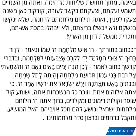
באימה, מתוך תחושת שליחות מדהימה, ואתה מן השמיים
תשמע זעקתם, וצעקתם בקשר לעזרה, קודקוד כאן משנה
צעקו לפניך, ואתה תילחם מלחמתם לרחמה, שלא ינקשו
בנשקם ולא ייכשלו בריצתם, ולא ייבהלו במכת אש-תם,
ותכרית ממשלת זדון מן הארץ!
"ככתוב בתורתך - ה' אִישׁ מִלְחָמָה ה' שְׁמוֹ ונאמר - לְדָוִד
בָּרוּךְ ה' צוּרִי הַמְלַמֵּד יָדַי לַקְרָב אֶצְבְּעוֹתַי לַמִּלְחָמָה, ובדברי
קדשך כתוב לאמור - לָכֵן הִנֵּה יָמִים בָּאִים נְאֻם ה' וְהִשְׁמַעְתִּי
אֶל רַבַּת בְּנֵי עַמּוֹן תְּרוּעַת מִלְחָמָה וְהָיְתָה לְתֵל שְׁמָמָה
וּבְנֹתֶיהָ בָּאֵשׁ תִּצַּתְנָה וְיָרַשׁ יִשְׂרָאֵל אֶת יֹרְשָׁיו אָמַר ה'. כי
אתה אלוהים אמת, וזוכר כל הנשכחות אתה, ושומע קול
שופר וקולות רימונים ומקלרים, ברוך אתה ה' הלוחם
מלחמות ישראל ונושע להם מכל אויביהם האל המושיע.
ותקבל ברחמים וברצון סדר מלחמותינו".
עוד באותו נושא: