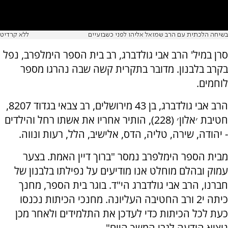
בשיחה הלכתית עם הרב שמואל אליהו לפני כשבועיים
ללא קרדיט
סרן במיל' הרב אבי גולדברג, רב בית הספר הימלפרב, נפל
בקרב בלבנון. מדובר בתקרית קשה שבה נהרגו מספר
לוחמים.
הרב אבי גולדברג, בן 43 מירושלים, רב צבאי בגדוד 8207,
חטיבת ׳אלון׳ (228), הותיר אחריו את אשתו רחל והילדים
- יהודה, שירה, טליה, הדס, אלישיב, הלל, רעות ונווה.
מבית הספר הימלפרב נמסר "ברוך דיין האמת. בצער
עמוק ובהלם מוחלט אנו מודיעים על נפילתו בלבנון של
חברנו, הרב אבי גולדברג הי"ד. בוגר בית הספר, מחנך
כיתה י2 ורב החטיבה העליונה. מחנכי הכיתות נכנסו
כעת לכל הכיתות כדי לעדכן את התלמידים ולאחר מכן
נוציא הודעה לגבי המשך היום".