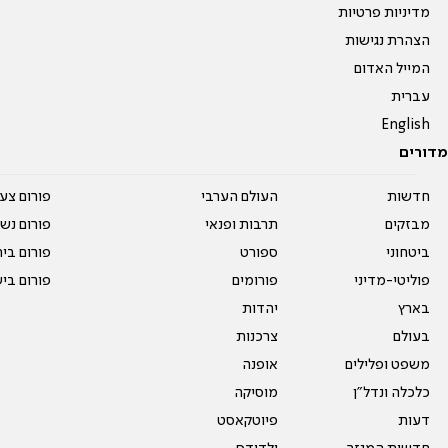
מדיניות פרטיות
הצהרת נגישות
המייל האדום
עברית
English
מדורים
חדשות
העולם הערבי
פורום צע
מבזקים
תרבות ופנאי
פורום נשו
ביטחוני
ספורט
פורום בי
פוליטי-מדיני
פורומים
פורום בי
בארץ
יהדות
בעולם
צרכנות
משפט ופלילים
אופנה
כלכלה ונדל"ן
מוסיקה
דעות
פיוטקאסט