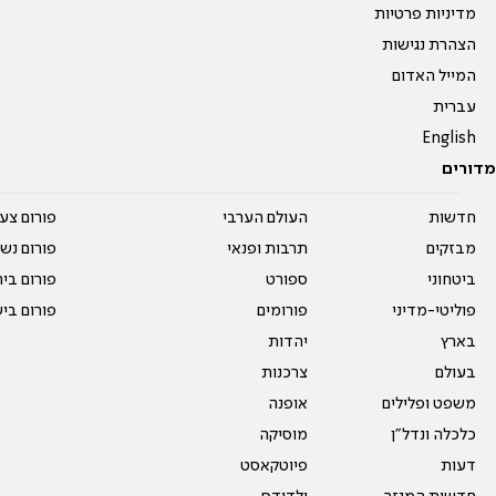
מדיניות פרטיות
הצהרת נגישות
המייל האדום
עברית
English
מדורים
חדשות
העולם הערבי
פורום צע
מבזקים
תרבות ופנאי
פורום נשו
ביטחוני
ספורט
פורום בי
פוליטי-מדיני
פורומים
פורום בי
בארץ
יהדות
בעולם
צרכנות
משפט ופלילים
אופנה
כלכלה ונדל"ן
מוסיקה
דעות
פיוטקאסט