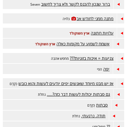
ברור שנכון להכנס לקשר ולא צריך לחשוב
Seven
מתנה ממני לחודש אב
גלויה
עלויות חתונה
ארץ השוקולד
אשמח לשמוע על מקומות כאלה
ארץ השוקולד
צניעות = איכות בזוגיות???
מחפש אהבה
יפה
הפי
אז יש מבט מיוחד שאנשים יפים יודעים לעשות והוא כובש
כְּקֶדֶם
גם סבתות יכולות לעשות דבר כזה?.....
נחלת
סבתות
כְּקֶדֶם
תודה. נרגעתי.
נחלת
??
חתול זמני