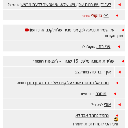
לענ"ד, יש בנות שכן, ויש שלא. אי אפשר לדעת מראש
לגיטימי?
^^
ברוקולי
אחרונה
על שמירת נגיעה (כן, אני מניח שלחלקכם זה נדוש)
מתוך סקרנות
אני בת..
שוקולד לבן
שליחת תמונה מלפני 15 שנה +- להצעות
ראומה1
אין דיבר כזה
בחור עצוב
חחח אל תתפוס אותי על קוצו של יוד הרעיון הובן
ראומה1
מוסכם
בחור עצוב
אולי
לגיטימי?
נחמד נחמד אבל לא
ואני הכי לומדת זכות
ראומה1