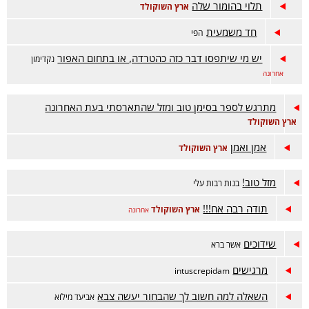
תלוי בהומור שלה
ארץ השוקולד
חד משמעית
הפי
יש מי שיתפסו דבר כזה כהטרדה, או בתחום האפור
נקדימון
אחרונה
מתרגש לספר בסימן טוב ומזל שהתארסתי בעת האחרונה
ארץ השוקולד
אמן ואמן
ארץ השוקולד
מזל טוב!
בנות רבות עלי
תודה רבה אח!!!
ארץ השוקולד
אחרונה
שידוכים
אשר ברא
מרגישים
intuscrepidam
השאלה למה חשוב לך שהבחור יעשה צבא
אביעד מילוא