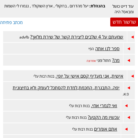
בהנהלת:
יעל מהדרום
,
ברוקולי
,
ארץ השוקולד
,
נגמרו לי השמות
עוד דייט כושל
ומבאס? היה
דווקא מוצלח אבל
שרשור חדש
מכתב פתיחה
מתלבטים? מזל
טוב? זה המקום.
שמעתם על 4 שלבים ליצירת קשר של שירת מלאך?
advfb
ספר לנו אתה
הפי
מה?
חתול זמני
אחרונה
אישית, אני מעדיף קסם אישי על יופי.
בנות רבות עלי
יפה. התבגרת, החכמת,למדת להסתכל לעומק ולא בחיצונית
פ.א.
ואי לגמרי אחי.
בנות רבות עלי
עכשיו מה הקטע?
בנות רבות עלי
אתם אומרים
בנות רבות עלי