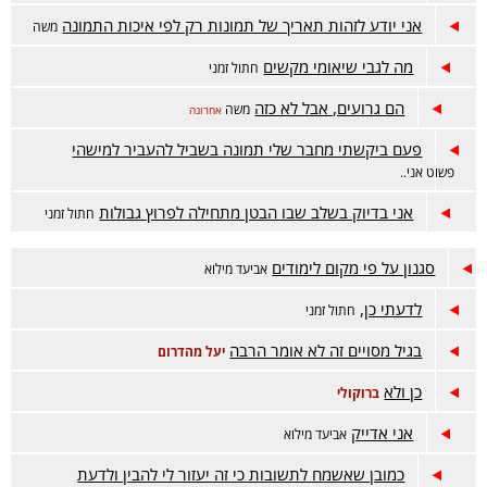
אני יודע לזהות תאריך של תמונות רק לפי איכות התמונה
משה
מה לגבי שיאומי מקשים
חתול זמני
הם גרועים, אבל לא כזה
משה
אחרונה
פעם ביקשתי מחבר שלי תמונה בשביל להעביר למישהי
פשוט אני..
אני בדיוק בשלב שבו הבטן מתחילה לפרוץ גבולות
חתול זמני
סגנון על פי מקום לימודים
אביעד מילוא
לדעתי כן,
חתול זמני
בגיל מסויים זה לא אומר הרבה
יעל מהדרום
כן ולא
ברוקולי
אני אדייק
אביעד מילוא
כמובן שאשמח לתשובות כי זה יעזור לי להבין ולדעת