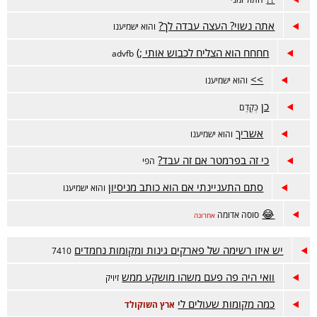
אתה נשוי? העצה עבדה לך?
והוא ישמיענו
חחחח הוא הצליח לכבוש אותי ;)
advfb
>>
והוא ישמיענו
כן
כְּקֶדֶם
אשריך
והוא ישמיענו
כי זה בפרמטר אם זה עבד?
הפי
סתם התעניינתי אם הוא כותב מניסיון
והוא ישמיענו
😂
סוסה אדומה
אחרונה
יש איזו רשימה של פארקים גינות ומקומות נחמדים
7410
וואי היה פה פעם משהו מושקע ממש
זיויק
כמה מקומות שעולים לי
ארץ השוקולד