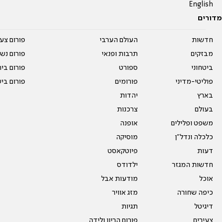
English
מדורים
חדשות
העולם הערבי
פורום צע
מבזקים
תרבות ופנאי
פורום נשו
ביטחוני
ספורט
פורום בי
פוליטי-מדיני
פורומים
פורום בי
בארץ
יהדות
בעולם
צרכנות
משפט ופלילים
אופנה
כלכלה ונדל"ן
מוסיקה
דעות
פיוטקאסט
חדשות המגזר
ילדודס
אוכל
מודעות אבל
כיפה שחורה
מזג אוויר
דיגיטל
תגיות
צעירים
פורום הריון ולידה