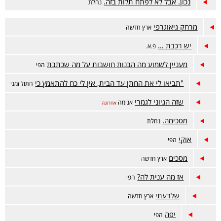
נכון. אבל לא לפתח תלות בזה.
נחלת
מרחק גיאוגרפי
ארץ חדשה
יש רכבת …
פ.א.
מעניין לשמוע מה הבנות חושבות על מה שכתבת
הפי
"תביאו לי את החתן עד הבית, אין לי כח להתאמץ כי
חתול זמני
שזה הגיוני לגמרי
אנימה
אחרונה
מסכימה.
נחלת
אוקי
הפי
מסכים
ארץ חדשה
אז מה ענית לה?
הפי
שלדעתי
ארץ חדשה
יפה
הפי