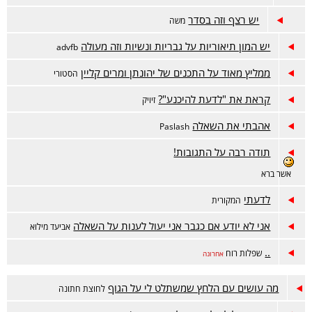
יש רצף וזה בסדר
משה
יש המון תיאוריות על גבריות ונשיות וזה מעולה
advfb
ממליץ מאוד על התכנים של יהונתן ומרים קליין
הסטורי
קראת את "לדעת להיכנע"?
זיויק
אהבתי את השאלה
Paslash
תודה רבה על התגובות!
אשר ברא
לדעתי
המקורית
אני לא יודע אם כגבר אני יעול לענות על השאלה
אביעד מילוא
..
שפלות רוח
אחרונה
מה עושים עם הלחץ שמשתלט לי על הגוף
לחוצת חתונה