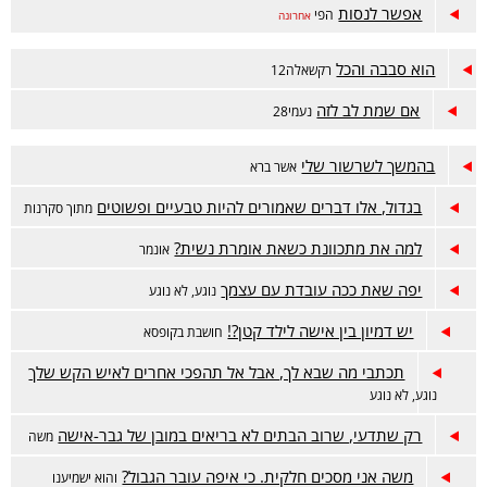
אפשר לנסות
הפי
אחרונה
הוא סבבה והכל
רקשאלה12
אם שמת לב לזה
נעמי28
בהמשך לשרשור שלי
אשר ברא
בגדול, אלו דברים שאמורים להיות טבעיים ופשוטים
מתוך סקרנות
למה את מתכוונת כשאת אומרת נשית?
אונמר
יפה שאת ככה עובדת עם עצמך
נוגע, לא נוגע
יש דמיון בין אישה לילד קטן?!
חושבת בקופסא
תכתבי מה שבא לך, אבל אל תהפכי אחרים לאיש הקש שלך
נוגע, לא נוגע
רק שתדעי, שרוב הבתים לא בריאים במובן של גבר-אישה
משה
משה אני מסכים חלקית. כי איפה עובר הגבול?
והוא ישמיענו