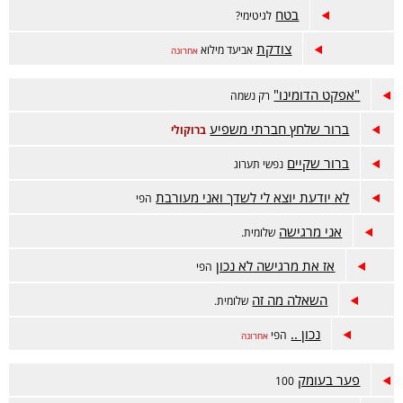
בטח
לגיטימי?
צודקת
אביעד מילוא
אחרונה
"אפקט הדומינו"
רק נשמה
ברור שלחץ חברתי משפיע
ברוקולי
ברור שקיים
נפשי תערוג
לא יודעת יוצא לי לשדך ואני מעורבת
הפי
אני מרגישה
שלומית.
אז את מרגישה לא נכון
הפי
השאלה מה זה
שלומית.
נכון ..
הפי
אחרונה
פער בעומק
100