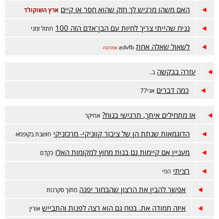
האם משהו מרגיש לך חזק שהוא חסר או קיים
ארץ השוקולד
נניח שהייתי צריך לחיות עם הבן־אדם הזה 100
חתול זמני
לשאול שאלה אחת
advfb
אחרונה
עזרה בבקשה
ב..
כמה דברים
אני77
אז מתחילים איתך, תרגישי בנוח?
אחיקר
הדוגמאות שנתת הן של ציבור קווניקי- מרכזניקי
חושבת בקופסא
מעניין אם קיימות גם בנות מחוץ למקומות האלו
כְּקֶדֶם
רציתי
הפי
אפשר להבין את הרצון שהבחור יפנה
מתוך סקרנות
איזה חמודה את. בטח גם הוא רצה לפנות והתבייש
אורין