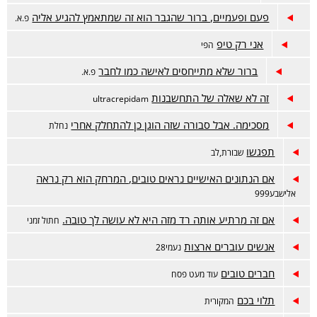
פעם ופעמיים, ברור שהגבר הוא זה שמתאמץ להגיע אליה
פ.א.
אני רק טיפ
הפי
ברור שלא מתייחסים לאישה כמו לחבר
פ.א.
זה לא שאלה של התחשבנות
ultracrepidam
מסכימה. אבל סבורה שזה הוגן כן להתחלק אחרי
נחלת
תפגשו
שבורת,לב
אם הנתונים האישיים נראים טובים, המרחק הוא רק נראה
אלישבע999
אם זה מרתיע אותה רד מזה היא לא עושה לך טובה.
חתול זמני
אנשים עוברים ארצות
נעמי28
חברים טובים
עוד מעט פסח
תלוי בכם
המקורית