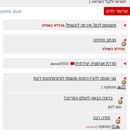
השראה ולקבל השראה:-)
שרשור חדש
מכתב פתיחה
משעמם לכם? אין מה לעשות?
מגדלור באפלה
מכתב פתיחה
מגדלור באפלה
סדרת אנימציה יצירתית
daniel5555
אני מנסה להכין כיפות ואשמח לטיפים/חוות דעת
🙏🏻
מתחזקת :)
ברוכה הבאה לעולם הסריגה!
עשב לימון
תודה רבה
🙏🏻
מתחזקת :)
אחרונה