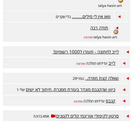
talya hasin art
וואו אין לי מילים.........
בלי שקרים
תודה רבה
talya hasin art
אחרונה
לייב לחתונה - תעזרו ל1000 רשומים!
לייב
עדידוש המלכה
אחרונה
שאלה קצת מוזרה..
נופרי29
כיוון שהקנבס מוגדר בעזרת מסגרת, חיתוך לא ישים
שלי 1
קנבס
עדידוש המלכה
אחרונה
סרטון לקיפולי אוריגמי קלים לקטנים
אמא ברוכה