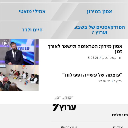
אסון במירון
אמילי מואטי
הפודקאסטים של בשבע
חיים ולדר
וערוץ 7
אסון מירון: הטראומה תישאר לאורך
זמן
יוני קמפינסקי
5.05.21
"עוצמה של עשייה ופעילות"
ערוץ 7
22.04.21
הקודם
הבא
פנו אלינו
אודות
Pусский