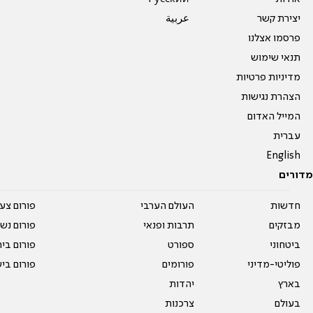
יצירת קשר
عربية
פרסמו אצלנו
תנאי שימוש
מדיניות פרטיות
הצהרת נגישות
המייל האדום
עברית
English
מדורים
חדשות
העולם הערבי
פורום צע
מבזקים
תרבות ופנאי
פורום נשו
ביטחוני
ספורט
פורום בי
פוליטי-מדיני
פורומים
פורום בי
בארץ
יהדות
בעולם
צרכנות