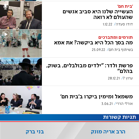
'בית חם'
העשייה שלנו היא סביב אנשים
שהעולם לא רואה
דודו סעדה
1.12.22
תורמים ומתברכים
מה בסך הכל היא ביקשה? את אמא
בשיתוף בית חם
25.09.22
פרשת ולדר: "ילדים מבולבלים, בשוק,
בהלם"
ערוץ 7
28.12.21
משמאל ומימין ביקרו ב'בית חם'
אורלי הררי
3.06.21
תגיות קשורות
הרב אריה מונק
בני ברק