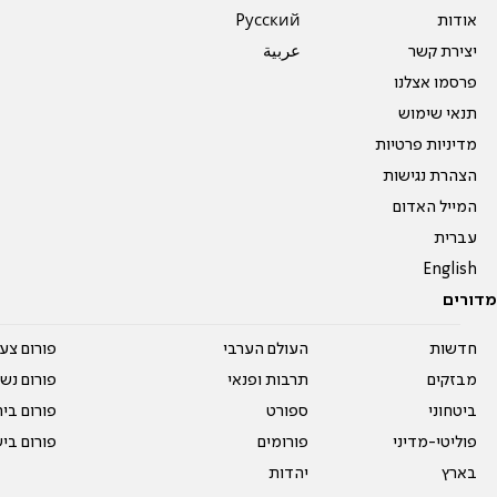
אודות
Pусский
יצירת קשר
عربية
פרסמו אצלנו
תנאי שימוש
מדיניות פרטיות
הצהרת נגישות
המייל האדום
עברית
English
מדורים
חדשות
העולם הערבי
פורום צע
מבזקים
תרבות ופנאי
פורום נשו
ביטחוני
ספורט
פורום בי
פוליטי-מדיני
פורומים
פורום בי
בארץ
יהדות