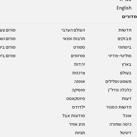
English
מדורים
חדשות
העולם הערבי
פורום צע
מבזקים
תרבות ופנאי
פורום נשו
ביטחוני
ספורט
פורום בי
פוליטי-מדיני
פורומים
פורום בי
בארץ
יהדות
בעולם
צרכנות
משפט ופלילים
אופנה
כלכלה ונדל"ן
מוסיקה
דעות
פיוטקאסט
חדשות המגזר
ילדודס
אוכל
מודעות אבל
כיפה שחורה
מזג אוויר
דיגיטל
תגיות