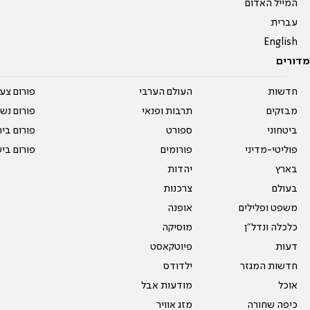
המייל האדום
עברית
English
מדורים
חדשות
העולם הערבי
פורום צע
מבזקים
תרבות ופנאי
פורום נשו
ביטחוני
ספורט
פורום בי
פוליטי-מדיני
פורומים
פורום בי
בארץ
יהדות
בעולם
צרכנות
משפט ופלילים
אופנה
כלכלה ונדל"ן
מוסיקה
דעות
פיוטקאסט
חדשות המגזר
ילדודס
אוכל
מודעות אבל
כיפה שחורה
מזג אוויר