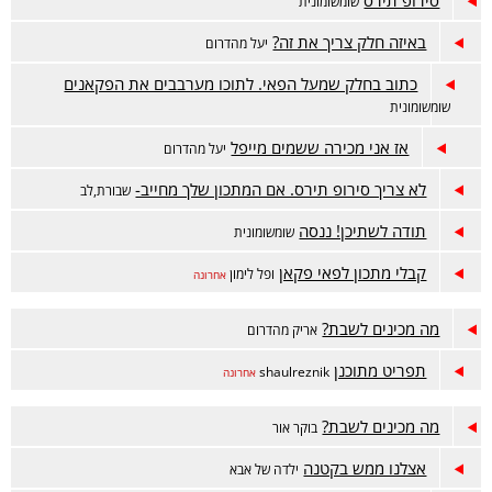
סירופ תירס
שומשומונית
באיזה חלק צריך את זה?
יעל מהדרום
כתוב בחלק שמעל הפאי. לתוכו מערבבים את הפקאנים
שומשומונית
אז אני מכירה ששמים מייפל
יעל מהדרום
לא צריך סירופ תירס. אם המתכון שלך מחייב-
שבורת,לב
תודה לשתיכן! ננסה
שומשומונית
קבלי מתכון לפאי פקאן
ופל לימון
אחרונה
מה מכינים לשבת?
אריק מהדרום
תפריט מתוכנן
shaulreznik
אחרונה
מה מכינים לשבת?
בוקר אור
אצלנו ממש בקטנה
ילדה של אבא