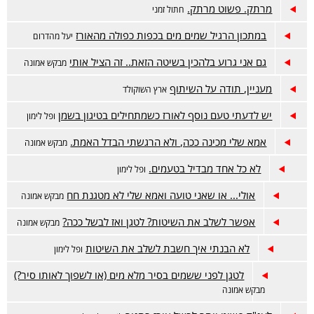
מרתק. פשוט מרתק.
חתול זמני
במתכון הרגיל שמים מים בכפות כפולה מהאורז
יעל מהדרום
גם אני גרוע בלהכין בשיטה הזאת.. זה הציל אותי
מבקש אמונה
מעניין, תודה על השיתוף
ארץ השוקולד
יש לדעתי טעם נוסף לאורז כשמתחילים בטיגון בשמן
ופל לימון
אמא שלי מכינה ככה, ולא הרגשתי הבדל האמת.
מבקש אמונה
לא כל אחד מבדיל בטעמים.
ופל לימון
אולי... או שאני טועה ואמא שלי לא מטגנת חח
מבקש אמונה
אפשר לשלב את השיטות? לטגן ואז לבשל ככה?
מבקש אמונה
לא הבנתי איך חשבת לשלב את השיטות
ופל לימון
לטגן לפני ששמים בסיר מלא מים (או לשפוך לאותו סיר?)
מבקש אמונה