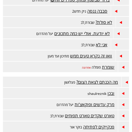
יעל מהדרום
סבבה ננסה
ניק חדש2
לא סולת?
שבורת,לב
לא יודעת. אולי יש כמה מתכונים
יעל מהדרום
אני לא
שבורת,לב
וואו זה נקרא טעים ממש
מתיכון ועד מעון
שומרת
פומלה
אחרונה
מה הכנתם לצאת הצום?
פצלושון
ובכן
shaulreznik
מרק עדשים ופוקאצ'ות
יעל מהדרום
טארט שקדים טארט תפוחים
שבורת,לב
פנקייקים לפתיחה
בוקר אור