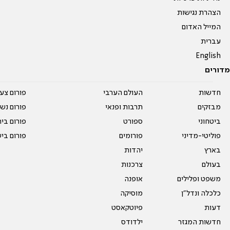
הצהרת נגישות
המייל האדום
עברית
English
מדורים
חדשות
העולם הערבי
פורום צע
מבזקים
תרבות ופנאי
פורום נשו
ביטחוני
ספורט
פורום בי
פוליטי-מדיני
פורומים
פורום בי
בארץ
יהדות
בעולם
צרכנות
משפט ופלילים
אופנה
כלכלה ונדל"ן
מוסיקה
דעות
פיוטקאסט
חדשות המגזר
ילדודס