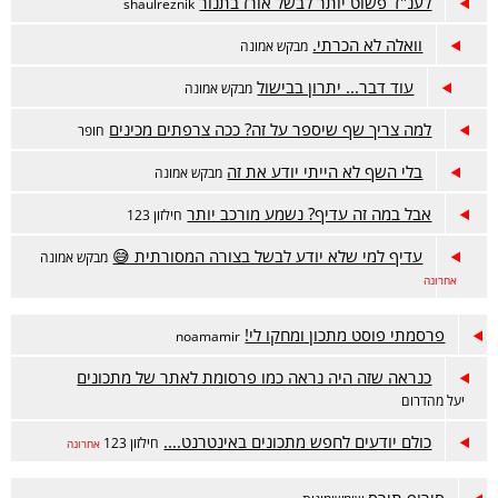
לענ"ד פשוט יותר לבשל אורז בתנור
shaulreznik
וואלה לא הכרתי.
מבקש אמונה
עוד דבר... יתרון בבישול
מבקש אמונה
למה צריך שף שיספר על זה? ככה צרפתים מכינים
חופר
בלי השף לא הייתי יודע את זה
מבקש אמונה
אבל במה זה עדיף? נשמע מורכב יותר
חילזון 123
עדיף למי שלא יודע לבשל בצורה המסורתית 😅
מבקש אמונה
אחרונה
פרסמתי פוסט מתכון ומחקו לי!
noamamir
כנראה שזה היה נראה כמו פרסומת לאתר של מתכונים
יעל מהדרום
כולם יודעים לחפש מתכונים באינטרנט....
חילזון 123
אחרונה