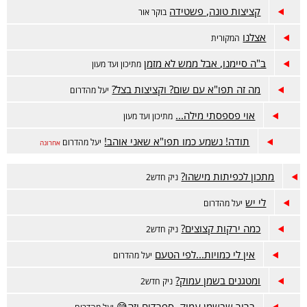
קציצות טונה, פשטידה
בוקר אור
אצלנו
המקורית
ב"ה סיימנו, אבל ממש לא מזמן
מתיכון ועד מעון
מה זה תפו"א עם שום? וקציצות בצל?
יעל מהדרום
אוי פספסתי מילה...
מתיכון ועד מעון
תודה! נשמע כמו תפו"א שאני אוהב!
יעל מהדרום
אחרונה
מתכון לכפיתות מישהו?
ניק חדש2
לי יש
יעל מהדרום
כמה ירקות קצוצים?
ניק חדש2
אין לי כמויות...לפי הטעם
יעל מהדרום
ומטגנים בשמן עמוק?
ניק חדש2
ברור שבשמן עמוק. ספרדים וזה😅