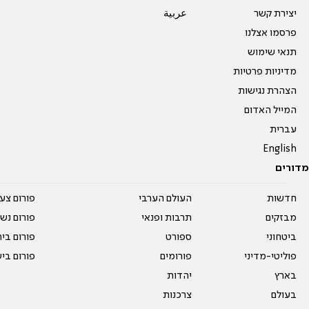
יצירת קשר
عربية
פרסמו אצלנו
תנאי שימוש
מדיניות פרטיות
הצהרת נגישות
המייל האדום
עברית
English
מדורים
חדשות
העולם הערבי
פורום צע
מבזקים
תרבות ופנאי
פורום נשו
ביטחוני
ספורט
פורום בי
פוליטי-מדיני
פורומים
פורום בי
בארץ
יהדות
בעולם
צרכנות