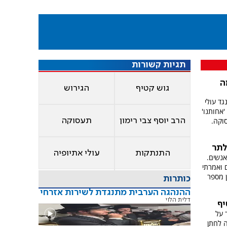
תגיות קשורות
ה
גוש קטיף
הגירוש
גד עולי
גון 'אחותנו'
וקה.
הרב יוסף צבי רימון
תעסוקה
לתר
התנתקות
עולי אתיופיה
אנשים.
ם ואמרתי
ן מספר
כותרות
ההנהגה הערבית מתנגדת לשירות אזרחי
דלית הלוי
יף
 על
 לחתן