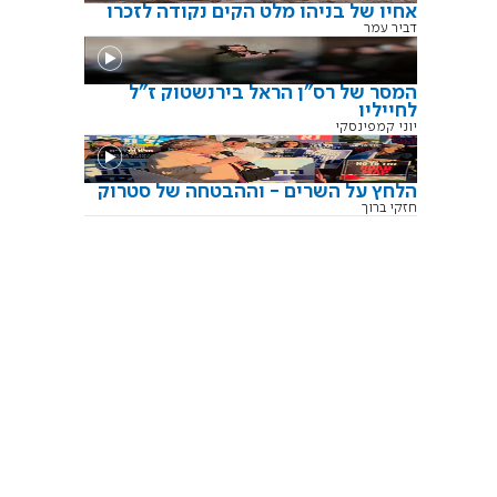
אחיו של בניהו מלט הקים נקודה לזכרו
דביר עמר
המסר של רס"ן הראל בירנשטוק ז"ל
לחייליו
יוני קמפינסקי
הלחץ על השרים - וההבטחה של סטרוק
חזקי ברוך