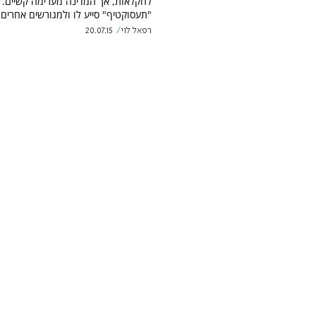
לחקלאות, אך המדינה מערימה קשיים. א
"תעסוקטיף" סייע לו ולמגורשים אחרים.
רפאל לוי
20.07.15