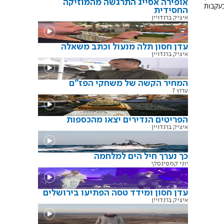
אופירה אסייג התרגשה מהמוזיקה
בעקבות
החסידית
איציק ברנדויין
עדן חסון תלה מנעול וכתב משאלה
איציק ברנדויין
המחיר הקשה של משחקי הפז"ם
ערוץ 7
הפריטים הנדירים יצאו מהכספות
איציק ברנדויין
כך נערך חיל הים למלחמה
יוני קמפינסקי
עדן חסון ומידד טסה הפתיעו בירושלים
איציק ברנדויין