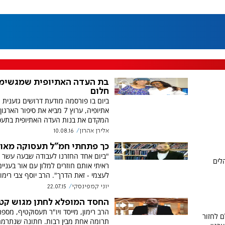
בת העדה האתיופית שמגשימ
חלום
ביום בו פורסמה מודעת דרושים גזענית נ
אתיופיה, ערוץ 7 מביא את סיפור האר
המקדם את בנות העדה האתיופית בתעס
אלירן אהרון
10.08.16
כך פתחתי חמ"ל תעסוקה מאו
"ביום אחד החזרנו לעבודה שבעה עשר 
הלים
ראיתי אותם חוזרים למלון עם אור בעניי
לעצמי - זאת הדרך". הרב יוסף צבי רימו
יוני קמפינסקי
22.07.15
החסד המופלא לחתן מגוש קט
הרב רימון, מייסד ויו"ר תעסוקטיף, מספר
ם לחזור
תרומה אחת מבין רבות. חתונה שנתרמה