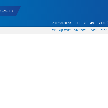
כ"ד באב תשפ"ו |
 ונדל"ן
דעות
אוכל
יהדות
הפקות וסיקורים
ספורט
פורומים
אתר ישיבה
יצירת קשר
עוד