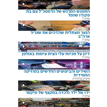
המפגש המרגש של הרמטכ"ל עם בת
פקודו שנפל
ערוץ 7
הנער מעתלית שהדהים את שגריר
ארה"ב
ערוץ 7
דיון על מכינת עלי הצית עימות באולפן
ערוץ 7
השירים והביצועים החדשים במוזיקה
החסידית
איציק ברנדויין
ידו של ילד נלכדה במקצף של מיקסר
ערוץ 7