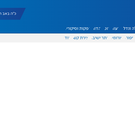
כ"ה באב תשפ"ו |
 ונדל"ן
דעות
אוכל
יהדות
הפקות וסיקורים
ספורט
פורומים
אתר ישיבה
יצירת קשר
עוד