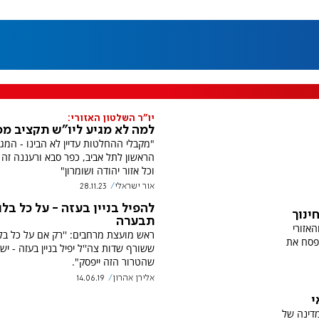
יו"ר השלטון האזורי:
למה לא מגיע ליו"ש תקציב מס
"מקבלי ההחלטות עדיין לא הבינו - המגן
הראשון לתל אביב, כפר סבא ורעננה זה ב
וכל אזור יהודה ושומרון"
אור ישראלי
28.11.23
להפיל בניין בעזה - על כל בלו
ינוך
תבערה
האזורי
ראש מועצת מרחבים: ''רק אם על כל בלו
פסח את
ששורף שדות צה''ל יפיל בניין בעזה - יש 
שהטרור הזה ייפסק".
אלירן אהרון
14.06.19
י
דינה של