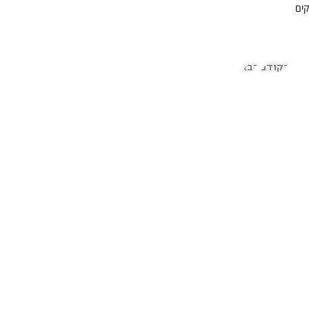
קים
הקודם
הבא