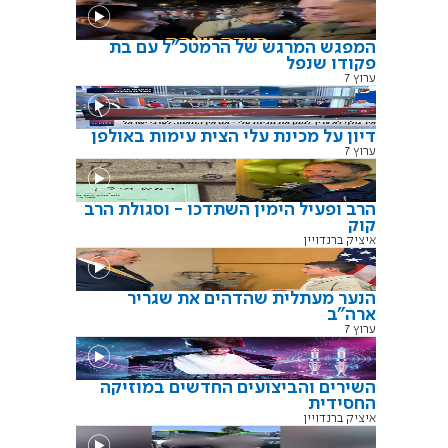
המפגש המרגש של הרמטכ"ל עם בת
פקודו שנפל
ערוץ 7
דיון על מכינת עלי הצית עימות באולפן
ערוץ 7
הרב ופעיל הימין השתדכו - וסגולת הרב
קוק
איציק ברנדויין
הנער מעתלית שהדהים את שגריר
ארה"ב
ערוץ 7
השירים והביצועים החדשים במוזיקה
החסידית
איציק ברנדויין