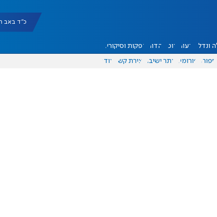
כ"ד באב תשפ"ו |
 ונדל"ן
דעות
אוכל
יהדות
הפקות וסיקורים
ספורט
פורומים
אתר ישיבה
יצירת קשר
עוד