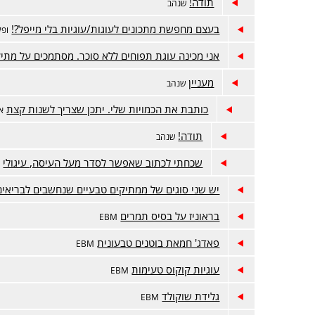
תודה!
שנהב
בעצם מחפשת מתכונים לעוגות/עוגיות בלי מייפל?!
ופל
אני מכינה עוגת תפוחים ללא סוכר. מסתמכים על מתי
מעניין
שנהב
כותבת את הכמויות שלי. יתכן שצריך לשנות קצת
או
תודה!
שנהב
שכחתי לכתוב שאפשר לסדר מעל העיסה, עיגולי
א
יש שני סוגים של ממתיקים טבעיים שנחשבים לבריאים
בראוניז על בסיס תמרים
EBM
פאדג' חמאת בוטנים טבעונית
EBM
עוגיות קוקוס טעימות
EBM
גלידת שוקולד
EBM