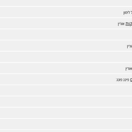
 לימון
קות
אורין
רין
ורין
פינג פונג