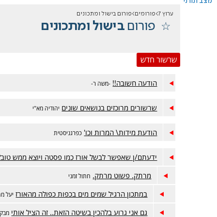
מצב תורני
ערוץ 7
פורומים
פורום בישול ומתכונים
פורום
בישול ומתכונים
שרשור חדש
הודעה חשובה!!
-משה ר-
שרשורים מרוכזים בנושאים שונים
יהודיה מא"י
הודעת מידות\ המרות וכו'
כפרגניסטית
ידעתם/ן שאפשר לבשל אורז כמו פסטה ויוצא ממש טוב?
מרתק. פשוט מרתק.
חתול זמני
במתכון הרגיל שמים מים בכפות כפולה מהאורז
יעל מ
גם אני גרוע בלהכין בשיטה הזאת.. זה הציל אותי
מבקש