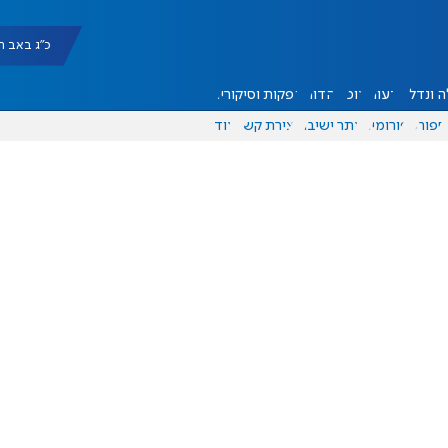
כ"ג באב תשפ"ו |
 ונדל"ן
דעות
אוכל
יהדות
הפקות וסיקורים
ספורט
פורומים
אתר ישיבה
יצירת קשר
עוד