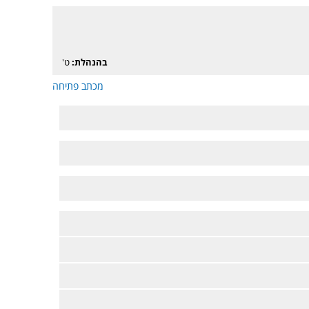
בהנהלת:
ט'
מכתב פתיחה