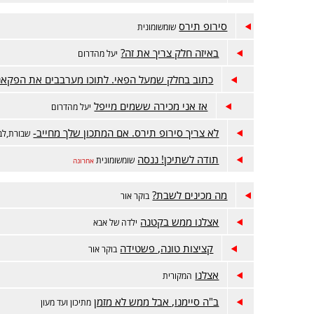
סירופ תירס
שומשומונית
באיזה חלק צריך את זה?
יעל מהדרום
כתוב בחלק שמעל הפאי. לתוכו מערבבים את הפקאנ
אז אני מכירה ששמים מייפל
יעל מהדרום
לא צריך סירופ תירס. אם המתכון שלך מחייב-
שבורת,לב
תודה לשתיכן! ננסה
שומשומונית
אחרונה
מה מכינים לשבת?
בוקר אור
אצלנו ממש בקטנה
ילדה של אבא
קציצות טונה, פשטידה
בוקר אור
אצלנו
המקורית
ב"ה סיימנו, אבל ממש לא מזמן
מתיכון ועד מעון