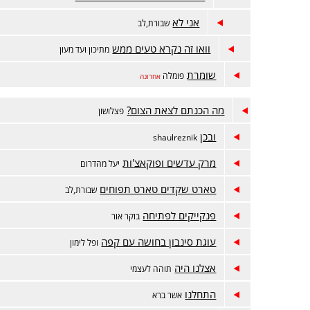
אני לא
שבורת,לב
וואו זה נקרא טעים ממש
מתיכון ועד מעון
שומרת
פומלה
אחרונה
מה הכנתם לצאת הצום?
פצלושון
ובכן
shaulreznik
מרק עדשים ופוקאצ'ות
יעל מהדרום
טארט שקדים טארט תפוחים
שבורת,לב
פנקייקים לפתיחה
בוקר אור
עוגת סינבון בחושה עם קפה
ופל לימון
אצלנו היה
תוהה לעצמי
התחלנו
אשר ברא