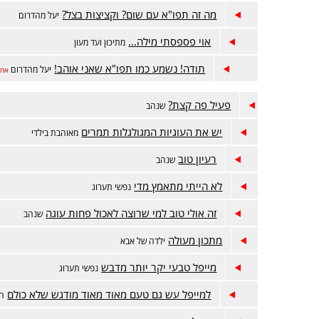
מה זה תפו"א עם שום? וקציצות בצל?
יעל מהדרום
אוי פספסתי מילה...
מתיכון ועד מעון
תודה! נשמע כמו תפו"א שאני אוהב!
יעל מהדרום
אחר
פעיל פה קצת?
שנהב
יש את העוגיות המגולגלות תמרים
מאוהבת בילדי
רעיון טוב
שנהב
לא הייתי מתאמץ מדי
נפשי תערוג
זה אולי טוב למי שרוצה לאכול פחות עוגה
שנהב
מתכון מעולה
ילדה של אבא
מייפל טבעי יקר יותר מדבש
נפשי תערוג
למייפל עש גם טעם מאוד מאוד מודגש שלא כולם
חו