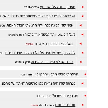
מעניין, תודה על השיתוף
ארץ השוקולד
יש לדעתי טעם נוסף לאורז כשמתחילים בטיגון בשמן
ו
אמא שלי מכינה ככה, ולא הרגשתי הבדל האמת.
מבקש
לענ"ד פשוט יותר לבשל אורז בתנור
shaulreznik
וואלה לא הכרתי.
מבקש אמונה
אחרונה
למה צריך שף שיספר על זה? ככה צרפתים מכינים
חופר
בלי השף לא הייתי יודע את זה
מבקש אמונה
פרסמתי פוסט מתכון ומחקו לי!
noamamir
כנראה שזה היה נראה כמו פרסומת לאתר של מתכונים
מה מכינים לשבת?
אריק מהדרום
תפריט מתוכנן
shaulreznik
אחרונה