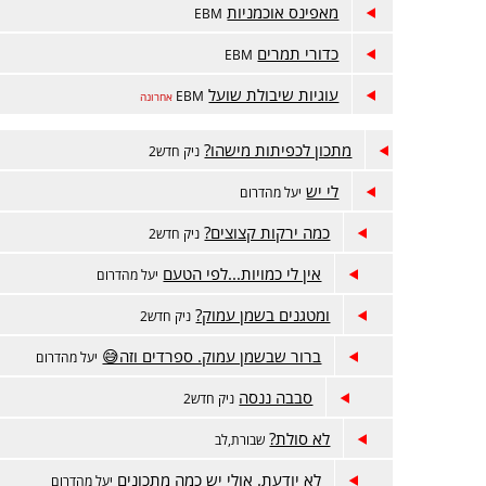
מאפינס אוכמניות
EBM
כדורי תמרים
EBM
עוגיות שיבולת שועל
EBM
אחרונה
מתכון לכפיתות מישהו?
ניק חדש2
לי יש
יעל מהדרום
כמה ירקות קצוצים?
ניק חדש2
אין לי כמויות...לפי הטעם
יעל מהדרום
ומטגנים בשמן עמוק?
ניק חדש2
ברור שבשמן עמוק. ספרדים וזה😅
יעל מהדרום
סבבה ננסה
ניק חדש2
לא סולת?
שבורת,לב
לא יודעת. אולי יש כמה מתכונים
יעל מהדרום