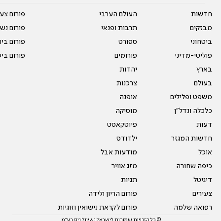
חדשות
העולם הערבי
פורום צע
מבזקים
תרבות ופנאי
פורום נשו
ביטחוני
ספורט
פורום בי
פוליטי-מדיני
פורומים
פורום בי
בארץ
יהדות
בעולם
צרכנות
משפט ופלילים
אופנה
כלכלה ונדל"ן
מוסיקה
דעות
פיוטקאסט
חדשות המגזר
ילדודס
אוכל
מודעות אבל
כיפה שחורה
מזג אוויר
דיגיטל
תגיות
צעירים
פורום הריון ולידה
רפואה שלמה
פורום לקראת נישואין וזוגיות
© כל הזכויות שמורות לישראל נשיונל ניוז בע"מ.