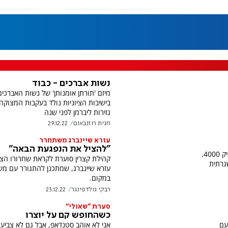
נשות אברכים - כבוד
מיזם 'תורתן אומנותן' של נשות האברכים
בישיבות הציוניות נולד בעקבות המצוקה
גזירות ליברמן לפני שנה
חגית רוזנבאום
29.12.22
עזרא שיינברג משתחרר
"להציל את הנפגעת הבאה"
אחרי שמיעת עדי התביעה המרכזיים בתיק 4000,
קהילת קצרין סוערת לקראת שחרורו הצפ
גרתית
עזרא שיינברג, שמתכנן להתגורר עם מ
במקום.
רבקי גולדפינגר
23.12.22
סערת "שאולי"
כשהחופש קם על יוצרו
עם
אני לא אוהב סטנדאפ, אבל גם לא צביע