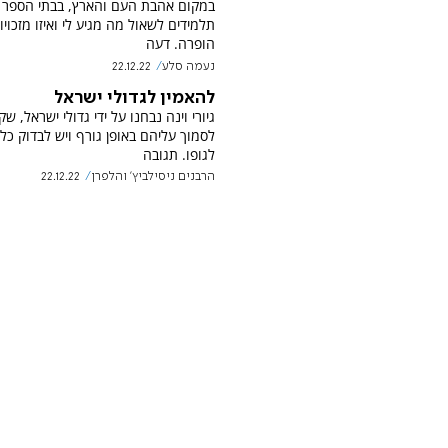
במקום אהבת העם והארץ, בבתי הספר 
תלמידים לשאול מה מגיע לי ואיזו מזכויות
הופרה. דעה
נעמה סלע
22.12.22
להאמין לגדולי ישראל
גיורי וינה נבחנו על ידי גדולי ישראל, שקב
לסמוך עליהם באופן גורף ויש לבדוק כל 
לגופו. תגובה
הרבנים ניסילביץ' והלפרן
22.12.22