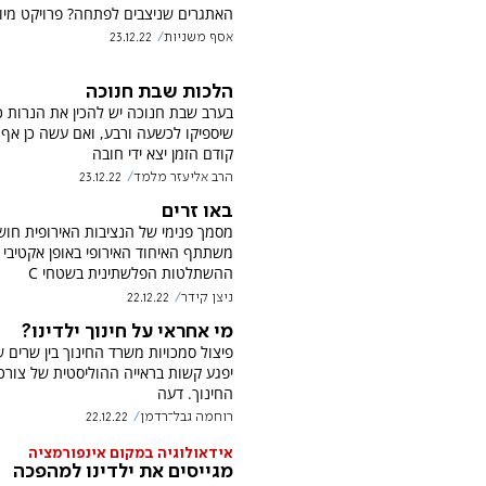
האתגרים שניצבים לפתחה? פרויקט מיו
אסף משניות
23.12.22
הלכות שבת חנוכה
בערב שבת חנוכה יש להכין את הנרות כ
שיספיקו לכשעה ורבע, ואם עשה כן אף 
קודם הזמן יצא ידי חובה
הרב אליעזר מלמד
23.12.22
באו זרים
מסמך פנימי של הנציבות האירופית חוש
משתתף האיחוד האירופי באופן אקטיבי
ההשתלטות הפלשתינית בשטחי C
ניצן קידר
22.12.22
מי אחראי על חינוך ילדינו?
פיצול סמכויות משרד החינוך בין שרים ש
יפגע קשות בראייה ההוליסטית של צורכ
החינוך. דעה
רוחמה גבל־רדמן
22.12.22
אידאולוגיה במקום אינפורמציה
מגייסים את ילדינו למהפכה