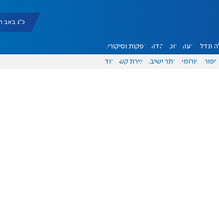
כ"ג באב תשפ"ו |
 ונדל"ן
דעות
אוכל
יהדות
הפקות וסיקורים
ספורט
פורומים
אתר ישיבה
יצירת קשר
עוד