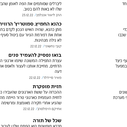
חד
ליברלים שסותמים את הפה לאומן שהבד
שלו לא באות להם בטוב.
הרב ליאור אנגלמן
23.12.22
כהנא החמיץ, סמוטריץ' הרוויח
די
מתן כהנא, שהיה האיש הנכון לקדם בחב
שכבו
אחת את רפורמת הגיור עם ביטול סעיף 
לא גילה מנהיגות.
קובי נחשוני
22.12.22
בואו נפסיק להעמיד פנים
ף כיצד
עצרת התפילה המשונה שיזמו ארגוני ה
 במפעל
הדתיים, מחייבת אותנו לעצור ולאפס את 
דעה
מאיר סיידלר
22.12.22
חזית מופקרת
ונים
ההכרזה על ששת הארגונים שהעבירו כ
י מערכת
לחזית העממית כארגוני טרור הייתה מה
שהגיע אחרי חקירה מאומצת ומרשימה
אחיקם הימלפרב
22.12.22
שכל של תורה
סברא מופשטת היא הפתח שלנו לעבור 