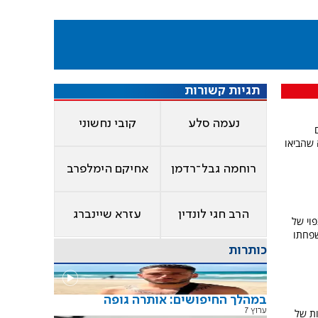
תגיות קשורות
נעמה סלע
קובי נחשוני
 שהביאו
רוחמה גבל־רדמן
אחיקם הימלפרב
הרב חגי לונדין
עזרא שיינברג
וי של
שפחתו
כותרות
במהלך החיפושים: אותרה גופה
ערוץ 7
ות של