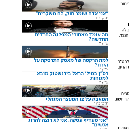
יחות
"אני אדם שומר חוק, הם משקרים"
חזקי ברוך
ילה
מה עומד מאחורי המפלגה החרדית
הנכד,
החדשה?
ערוץ 7
למה הרקטה של מאסק התרסקה על
להט"ב
הירח?
הדיון.
ערוץ 7
רס"ן במיל' הראל בירנשטוק מובא
למנוחות
ערוץ 7
ספים
לך חשוב
המאבק על צו המעצר המנהלי
חזקי ברוך
"אני מעדיף עסקה, אני לא רוצה להרוג
אנשים"
מעולם