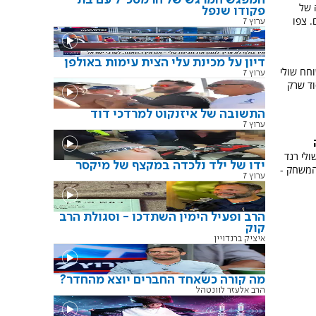
 של
פקודו שנפל
. צפו
ערוץ 7
דיון על מכינת עלי הצית עימות באולפן
חח שולי
ערוץ 7
וד שרק
התשובה של איזנקוט למרדכי דוד
ערוץ 7
לי רנד
ידו של ילד נלכדה במקצף של מיקסר
 המשחק -
ערוץ 7
הרב ופעיל הימין השתדכו - וסגולת הרב
קוק
איציק ברנדויין
מה קורה כשאחד החברים יוצא מהחדר?
הרב אלעזר לוונטהל