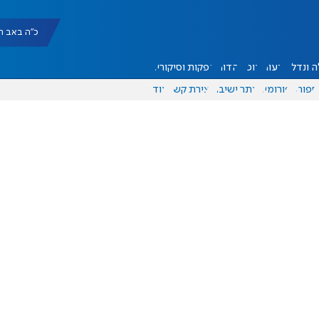
כ"ה באב תשפ"ו |
 ונדל"ן
דעות
אוכל
יהדות
הפקות וסיקורים
ספורט
פורומים
אתר ישיבה
יצירת קשר
עוד