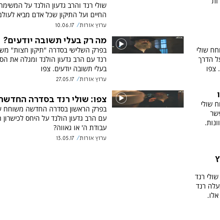
ות
שולי רנד והרב גדעון הולנד על המשימה
החיים ועל התיקון שכל אדם מביא לעולם
ערוץ אורות
10.06.17
מה רק בעלי תשובה יודעים?
חח שולי
בפרק השלישי בסדרה "תיקון חצות" משו
ל הדרך
רנד עם הרב גדעון הולנד ומגלה את הס
 צפו
בעלי תשובה יודעים. צפו
ערוץ אורות
27.05.17
צפו: שולי רנד בסדרה החדשה
ח שולי
בפרק הראשון בסדרה החדשה משוחח שו
פשר
עם הרב גדעון הולנד על היחס לכישרון
ונות.
עבודת ה' או גאווה?
ערוץ אורות
13.05.17
ץ
ולי רנד
עלה רנד
אלו.