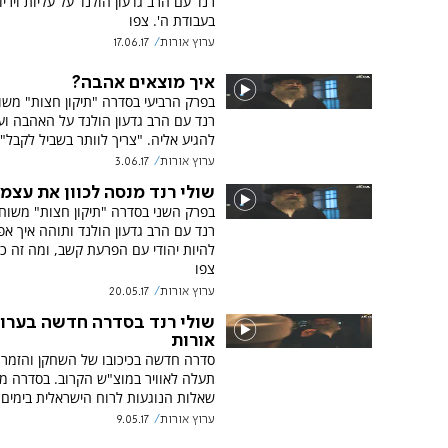
רנד עם הרב גדעון הולנד על עליות ויריד
בעבודת ה'. צפו
ערוץ אורות
17.06.17
איך מוצאים אהבה?
בפרק הרביעי בסדרה "תיקון חצות" משו
רנד עם הרב גדעון הולנד על האהבה וע
להגיע אליה. "צריך לוותר בשביל לקבל".
ערוץ אורות
3.06.17
שולי רנד מנסה לכוון את עצמו
בפרק השני בסדרה "תיקון חצות" משוח
רנד עם הרב גדעון הולנד ותוהה איך א
להיות יהודי עם הפרעת קשב, ומה זה כו
צפו
ערוץ אורות
20.05.17
שולי רנד בסדרה חדשה בערו
אורות
סדרה חדשה בכיכובו של השחקן והזמר ש
תעלה לאוויר במוצ"ש הקרוב. בסדרה מ
שאלות הנוגעות לרוח הישראלית בימים 
ערוץ אורות
9.05.17