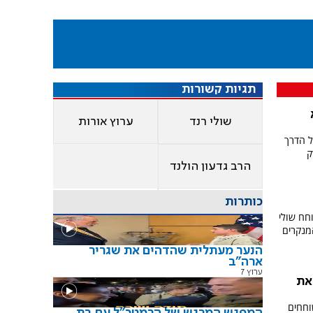
תגיות קשורות
שולי רנד
ערוץ אורות
ל הדרך
ק
הרב גדעון הולנד
כותרות
חח שולי
מנקרים
הנער מעתלית שהדהים את שגריר
ארה"ב
ערוץ 7
את
וחחים
המפגש המרגש של הרמטכ"ל עם בת